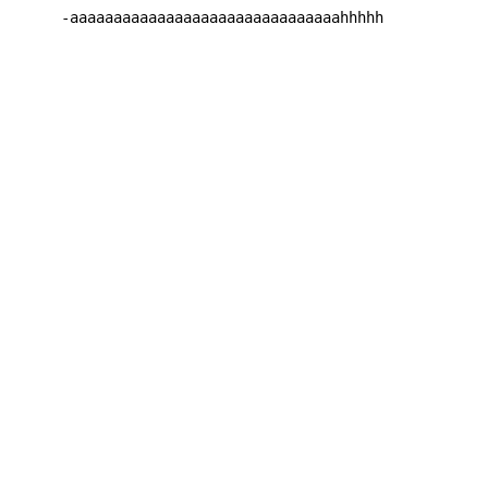
     -aaaaaaaaaaaaaaaaaaaaaaaaaaaaaaahhhhh