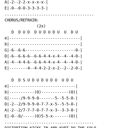
A|-2--2-2-x-x-x-x-|

E|-0--0-0-3-3-3-3-|

.......................................

CHORUS/REFRAIN:

              (2x)

   D  D U D  D U D U D U  U  D U

e|-------------------------------|

b|-------------------------------|

G|-6--6-6----------------------0-|

D|-6--6-6-6--6-6-4-4-x-4--4--4-0-|

A|-4--4-4-6--6-6-4-4-x-4--4--4-0-|

E|--------4--4-4-2-2-x-2--2--2-0-|

   D  D S U D U D U D U  U D U

e|-----------------------------|

b|-----------(0)------------(0)|

G|-----/9-9-9-0-------5--5-5-0-|

D|-2--2/9-9-9-0-7-7-x-5--5-5-0-|

A|-2--2/7-7-7-0-7-7-x-3--3-3-0-|

E|-0--0/-----(0)5-5-x-------(0)|

.......................................
