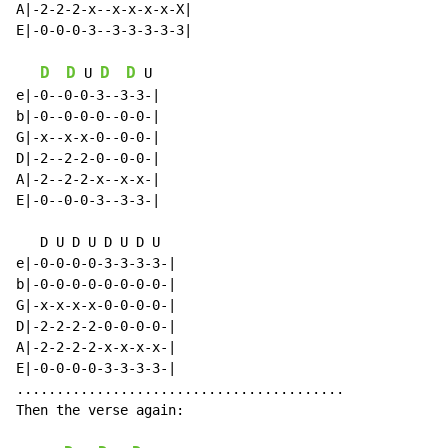
A|-2-2-2-x--x-x-x-x-X|

E|-0-0-0-3--3-3-3-3-3|

D
D
D
D
 U 
 U

e|-0--0-0-3--3-3-|

b|-0--0-0-0--0-0-|

G|-x--x-x-0--0-0-|

D|-2--2-2-0--0-0-|

A|-2--2-2-x--x-x-|

E|-0--0-0-3--3-3-|

   D U D U D U D U

e|-0-0-0-0-3-3-3-3-|

b|-0-0-0-0-0-0-0-0-|

G|-x-x-x-x-0-0-0-0-|

D|-2-2-2-2-0-0-0-0-|

A|-2-2-2-2-x-x-x-x-|

E|-0-0-0-0-3-3-3-3-|

.........................................

Then the verse again:
