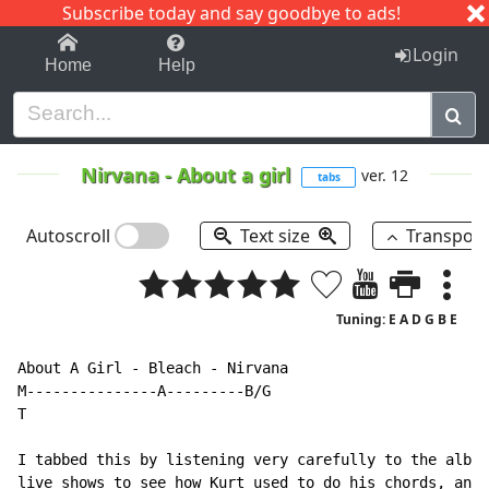
Subscribe today and say goodbye to ads!
1-9
A
B
C
D
E
F
G
H
I
J
K
Login
Home
Help
Nirvana
-
About a girl
ver. 12
tabs
Autoscroll
Text size
Transpos
Tuning: E A D G B E
About A Girl - Bleach - Nirvana

M---------------A---------B/G

T

I tabbed this by listening very carefully to the album
live shows to see how Kurt used to do his chords, and 