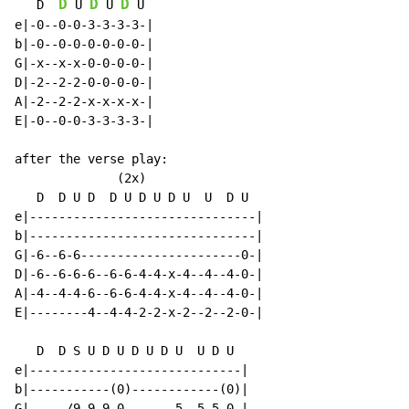
D
D
D
   D  
 U 
 U 
 U

e|-0--0-0-3-3-3-3-|

b|-0--0-0-0-0-0-0-|

G|-x--x-x-0-0-0-0-|

D|-2--2-2-0-0-0-0-|

A|-2--2-2-x-x-x-x-|

E|-0--0-0-3-3-3-3-|

after the verse play:

              (2x)

   D  D U D  D U D U D U  U  D U

e|-------------------------------|

b|-------------------------------|

G|-6--6-6----------------------0-|

D|-6--6-6-6--6-6-4-4-x-4--4--4-0-|

A|-4--4-4-6--6-6-4-4-x-4--4--4-0-|

E|--------4--4-4-2-2-x-2--2--2-0-|

   D  D S U D U D U D U  U D U

e|-----------------------------|

b|-----------(0)------------(0)|

G|-----/9-9-9-0-------5--5-5-0-|
