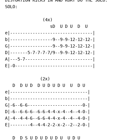
DISTORTION KICKS IN AND KURT DO THE SOLO.

SOLO:

               (4x)

                  sD  U D U  D  U

e|---------------------------------|

b|-----------------9--9-9-12-12-12-|

G|-----------------9--9-9-12-12-12-|

D|-------5-7-7-7-7/9--9-9-12-12-12-|

A|---5-7---------------------------|

E|-0-------------------------------|

              (2x)

   D  D U D  D U D U D U  U  D U

e|-------------------------------|

b|-------------------------------|

G|-6--6-6----------------------0-|

D|-6--6-6-6--6-6-4-4-x-4--4--4-0-|

A|-4--4-4-6--6-6-4-4-x-4--4--4-0-|

E|--------4--4-4-2-2-x-2--2--2-0-|

   D  D S U D U D U D U  U D U
