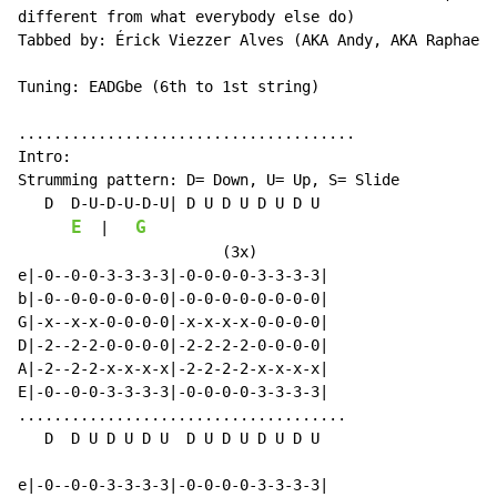
different from what everybody else do)

Tabbed by: Érick Viezzer Alves (AKA Andy, AKA Raphaela
Tuning: EADGbe (6th to 1st string)

......................................

Intro:

Strumming pattern: D= Down, U= Up, S= Slide

   D  D-U-D-U-D-U| D U D U D U D U

E
G
  |   
                       (3x)

e|-0--0-0-3-3-3-3|-0-0-0-0-3-3-3-3|

b|-0--0-0-0-0-0-0|-0-0-0-0-0-0-0-0|

G|-x--x-x-0-0-0-0|-x-x-x-x-0-0-0-0|

D|-2--2-2-0-0-0-0|-2-2-2-2-0-0-0-0|

A|-2--2-2-x-x-x-x|-2-2-2-2-x-x-x-x|

E|-0--0-0-3-3-3-3|-0-0-0-0-3-3-3-3|

.....................................

   D  D U D U D U  D U D U D U D U

e|-0--0-0-3-3-3-3|-0-0-0-0-3-3-3-3|
