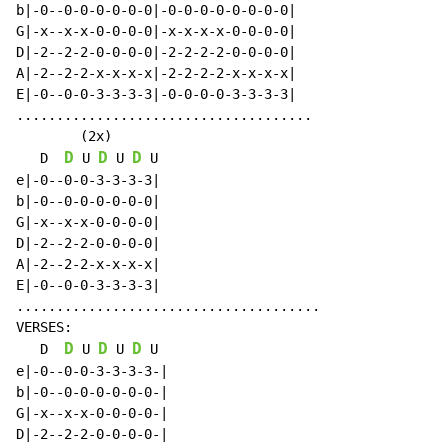
b|-0--0-0-0-0-0-0|-0-0-0-0-0-0-0-0|

G|-x--x-x-0-0-0-0|-x-x-x-x-0-0-0-0|

D|-2--2-2-0-0-0-0|-2-2-2-2-0-0-0-0|

A|-2--2-2-x-x-x-x|-2-2-2-2-x-x-x-x|

E|-0--0-0-3-3-3-3|-0-0-0-0-3-3-3-3|

.....................................

        (2x)

D
D
D
   D  
 U 
 U 
 U

e|-0--0-0-3-3-3-3|

b|-0--0-0-0-0-0-0|

G|-x--x-x-0-0-0-0|

D|-2--2-2-0-0-0-0|

A|-2--2-2-x-x-x-x|

E|-0--0-0-3-3-3-3|

......................................

VERSES:

D
D
D
   D  
 U 
 U 
 U

e|-0--0-0-3-3-3-3-|

b|-0--0-0-0-0-0-0-|

G|-x--x-x-0-0-0-0-|

D|-2--2-2-0-0-0-0-|
