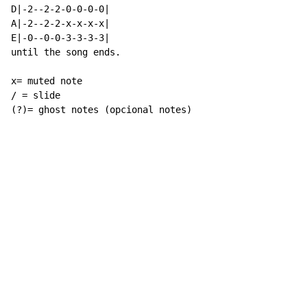
D|-2--2-2-0-0-0-0|

A|-2--2-2-x-x-x-x|

E|-0--0-0-3-3-3-3|

until the song ends.

x= muted note

/ = slide

(?)= ghost notes (opcional notes)