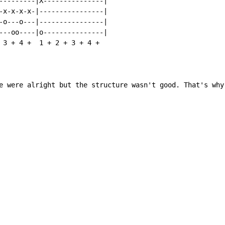
---------|X---------------|

-x-x-x-x-|----------------|

-o---o---|----------------|

---oo----|o---------------|

 3 + 4 +  1 + 2 + 3 + 4 +

e were alright but the structure wasn't good. That's why