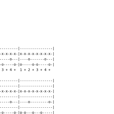
---------|----------------|

-x-x-x-x-|x-x-x-x-x-x-x-x-|

-----o---|----o-------o---|

-o-----o-|o-----o-o-----o-|

 3 + 4 +  1 + 2 + 3 + 4 +

---------|----------------|

---------|----------------|

-x-x-x-x-|x-x-x-x-x-x-x-x-|

---------|----------------|

-----o---|----o---------o-|

---------|----------------|

-o-----o-|o-o---o---o-----|
