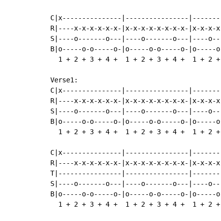
C|x---------------|----------------|-------
R|----x-x-x-x-x-x-|x-x-x-x-x-x-x-x-|x-x-x-x
S|----o-------o---|----o-------o---|----o--
B|o-----o-o-----o-|o-----o-o-----o-|o-----o
  1 + 2 + 3 + 4 +  1 + 2 + 3 + 4 +  1 + 2 +
Verse1:

C|x---------------|----------------|-------
R|----x-x-x-x-x-x-|x-x-x-x-x-x-x-x-|x-x-x-x
S|----o-------o---|----o-------o---|----o--
B|o-----o-o-----o-|o-----o-o-----o-|o-----o
  1 + 2 + 3 + 4 +  1 + 2 + 3 + 4 +  1 + 2 +
C|x---------------|----------------|-------
R|----x-x-x-x-x-x-|x-x-x-x-x-x-x-x-|x-x-x-x
T|----------------|----------------|-------
S|----o-------o---|----o-------o---|----o--
B|o-----o-o-----o-|o-----o-o-----o-|o-----o
  1 + 2 + 3 + 4 +  1 + 2 + 3 + 4 +  1 + 2 +