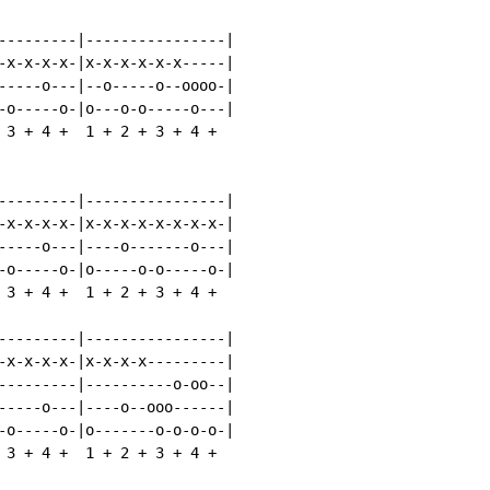
---------|----------------|

-x-x-x-x-|x-x-x-x-x-x-----|

-----o---|--o-----o--oooo-|

-o-----o-|o---o-o-----o---|

 3 + 4 +  1 + 2 + 3 + 4 +

---------|----------------|

-x-x-x-x-|x-x-x-x-x-x-x-x-|

-----o---|----o-------o---|

-o-----o-|o-----o-o-----o-|

 3 + 4 +  1 + 2 + 3 + 4 +

---------|----------------|

-x-x-x-x-|x-x-x-x---------|

---------|----------o-oo--|

-----o---|----o--ooo------|

-o-----o-|o-------o-o-o-o-|

 3 + 4 +  1 + 2 + 3 + 4 +
