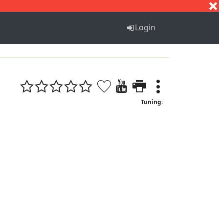
S
T
U
V
W
X
Y
Z
Login
Tuning: