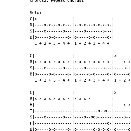
Chorus2: Repeat Chorus1

Solo:

C|x---------------|----------------|

R|----x-x-x-x-x-x-|x-x-x-x-x-x-x-x-|

S|----o-------o---|----o-------o---|

B|o-----o-o-----o-|o-----o-o-----o-|

  1 + 2 + 3 + 4 +  1 + 2 + 3 + 4 +

C|----------------|----------------|x------
R|x-x-x-x-x-x-x-x-|x-x-x-x-x-x-x-x-|----x-x
S|----o-------o---|----o-------o---|----o--
B|o-----o-o-----o-|o-----o-o-----o-|o-----o
  1 + 2 + 3 + 4 +  1 + 2 + 3 + 4 +  1 + 2 +
C|----------------|----------------|x------
R|x-x-x-x-x-x-x-x-|x-x-x-x---------|-------
H|----------------|----------------|----x-x
T|----------------|----------o-oo--|-------
S|----o-------o---|----o--ooo------|----o--
F|----------------|--------------o-|-------
B|o-----o-o-----o-|o-------o-o-o-o-|o-----o