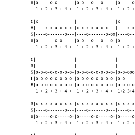
B|o-----o-o-------|o-o---o---o-----|o-----o
  1 + 2 + 3 + 4 +  1 + 2 + 3 + 4 +  1 + 2 +
C|x---------------|----------------|x-------
H|----x-x-x-x-x-x-|x-x-x-x-x-x-x---|----x-x-
S|----o-------o---|----o-------o-oo|----o---
B|o-------o-o-----|o-o---o---o---o-|o-------
  1 + 2 + 3 + 4 +  1 + 2 + 3 + 4 +  1 + 2 + 
C|----------------|----------------|-------
R|----------------|----------------|-------
S|o-o-o-o-o-o-o-o-|o-o-o-o-o-o-o-o-|o-o-ooo
F|o-o-o-o-o-o-o-o-|o-o-o-o-o-o-o-o-|o-o----
B|o-o-o-o-o-o-o-o-|o-o-o-o-o-o-o-o-|o-o-o-o
  1 + 2 + 3 + 4 +  1 + 2 + 3 + 4 +  1+2+3+4
R|x-x-x-x-x-x-x-x-|x-x-x-x-x-x-x-x-|x-x-x-x
S|----o-------o---|----o-------o---|----o--
B|o-----o-o-----o-|o-----o-o-----o-|o-----o
  1 + 2 + 3 + 4 +  1 + 2 + 3 + 4 +  1 + 2 +