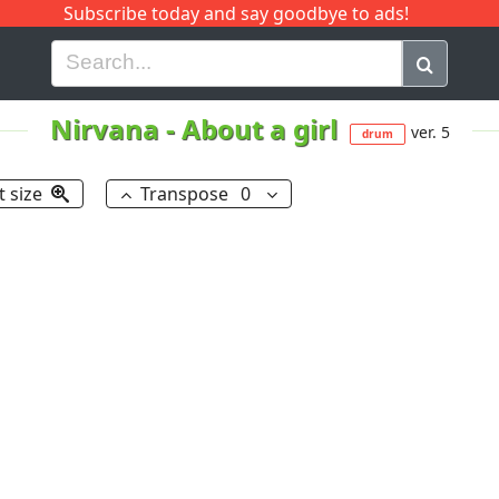
Subscribe today and say goodbye to ads!
G
H
I
J
K
L
M
N
O
P
Q
R
Nirvana
-
About a girl
ver. 5
drum
t size
Transpose
0