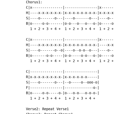
Chorus1:

C|x---------------|----------------|x------
H|----x-x-x-x-x-x-|x-x-x-x-x-x-x-x-|x-x-x-x
S|----o-------o---|----o-------o---|----o--
B|o-----o-o-------|o-o---o---o---o-|o-----o
  1 + 2 + 3 + 4 +  1 + 2 + 3 + 4 +  1 + 2 +
C|x---------------|----------------|x------
H|----x-x-x-x-x-x-|x-x-x-x-x-x-x-x-|----x-x
S|----o-------o--o|----o--o-o--o---|----o--
B|o-------o-o-----|o-o-----o-o---o-|o-----o
  1 + 2 + 3 + 4 +  1 + 2 + 3 + 4 +  1 + 2 +
C|----------------|----------------|

R|x-x-x-x-x-x-x-x-|x-x-x-x-x-x-----|

S|----o-------o---|--o-----o--ooo-o|

F|----------------|--------------o-|

B|o-----o-o-----o-|o---o-o---o-o-o-|

  1 + 2 + 3 + 4 +  1 + 2 + 3 + 4 +

Verse2: Repeat Verse1
