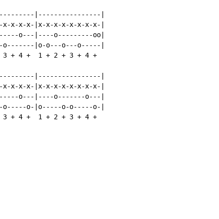
---------|----------------|

-x-x-x-x-|x-x-x-x-x-x-x-x-|

-----o---|----o---------oo|

-o-------|o-o---o---o-----|

 3 + 4 +  1 + 2 + 3 + 4 +

---------|----------------|

-x-x-x-x-|x-x-x-x-x-x-x-x-|

-----o---|----o-------o---|

-o-----o-|o-----o-o-----o-|

 3 + 4 +  1 + 2 + 3 + 4 +
