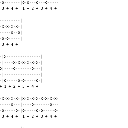
-o-------|o-o---o---o-----|

 3 + 4 +  1 + 2 + 3 + 4 +

--------|

x-x-x-x-|

----o--o|

o-o-----|

3 + 4 +

-|x---------------|

-|----x-x-x-x-x-x-|

o|----o-------o---|

-|----------------|

-|o-----o-o-----o-|

+ 1 + 2 + 3 + 4 +

-x-x-x-x-|x-x-x-x-x-x-x-x-|

-----o---|----o-------o---|

-o-----o-|o-----o-o-----o-|

 3 + 4 +  1 + 2 + 3 + 4 +
