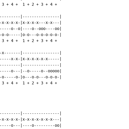
 3 + 4 +  1 + 2 + 3 + 4 +

---------|----------------|

-x-x-x-x-|x-x-x-x---x-x---|

-----o--o|----o--ooo----oo|

-o-o-----|o-o---o-o-o-o-o-|

 3 + 4 +  1 + 2 + 3 + 4 +

-x-------|----------------|

-----x-x-|x-x-x-x-x-x-----|

---------|----------------|

-----o---|--o-----o--ooooo|

-o-----o-|o---o-o---o-o-o-|

 3 + 4 +  1 + 2 + 3 + 4 +

---------|----------------|

-x-x-x-x-|x-x-x-x-x-x-x---|

-----o---|----o---------oo|
