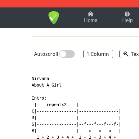
1-9
A
B
C
D
E
F
Home
Help
Autoscroll
1 Column
Tex
Nirvana

About A Girl

Intro:

 |----repeatx2----|

C|----------------|----------------|

R|----------------|----------------|

S|----------------|--f---f---f---f-|

B|----------------|----o---o---o---|

  1 + 2 + 3 + 4 +  1 + 2 + 3 + 4 +
