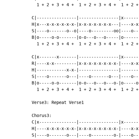
  1 + 2 + 3 + 4 +  1 + 2 + 3 + 4 +  1 + 2 +
C|----------------|----------------|x------
H|x---x-x-x-x-x-x-|x-x-x-x-x-x-x---|----x-x
S|----o-------o--o|----o---------oo|----o--
B|o-----o-o-------|o-o---o---o-----|o------
  1 + 2 + 3 + 4 +  1 + 2 + 3 + 4 +  1 + 2 +
C|x-------x-------|----------------|x------
R|----x-x---------|x-x-x-x-x-x-x-x-|----x-x
H|------------x-x-|----------------|-------
S|----o-------o---|----o-------o---|----o--
B|o-----o-o-------|o-o---o---o---o-|o-----o
  1 + 2 + 3 + 4 +  1 + 2 + 3 + 4 +  1 + 2 +
Verse3: Repeat Verse1

Chorus3:

C|x---------------|----------------|x------
H|----x-x-x-x-x-x-|x-x-x-x-x-x-x-x-|----x-x
S|----o-------o---|----o---------o-|----o--