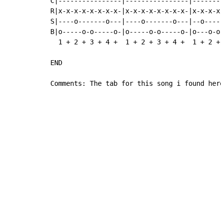
C|----------------|----------------|-------
R|x-x-x-x-x-x-x-x-|x-x-x-x-x-x-x-x-|x-x-x-x
S|----o-------o---|----o-------o---|--o----
B|o-----o-o-----o-|o-----o-o-----o-|o---o-o
  1 + 2 + 3 + 4 +  1 + 2 + 3 + 4 +  1 + 2 +
END

Comments: The tab for this song i found her