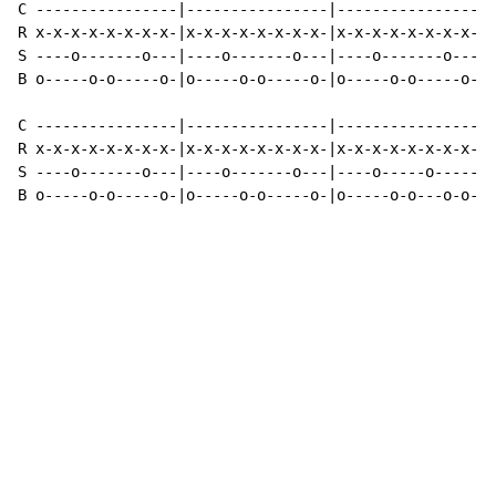
C ----------------|----------------|----------------|-
R x-x-x-x-x-x-x-x-|x-x-x-x-x-x-x-x-|x-x-x-x-x-x-x-x-|x
S ----o-------o---|----o-------o---|----o-------o---|-
B o-----o-o-----o-|o-----o-o-----o-|o-----o-o-----o-|o
C ----------------|----------------|----------------|-
R x-x-x-x-x-x-x-x-|x-x-x-x-x-x-x-x-|x-x-x-x-x-x-x-x-|x
S ----o-------o---|----o-------o---|----o-----o-----|o
B o-----o-o-----o-|o-----o-o-----o-|o-----o-o---o-o-|-