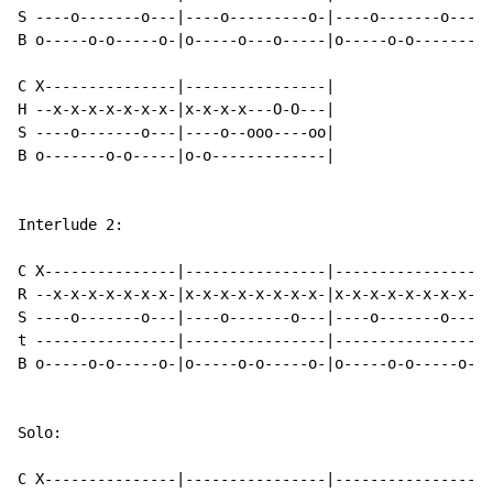
S ----o-------o---|----o---------o-|----o-------o---|-
B o-----o-o-----o-|o-----o---o-----|o-----o-o-------|o
C X---------------|----------------|

H --x-x-x-x-x-x-x-|x-x-x-x---O-O---|

S ----o-------o---|----o--ooo----oo|

B o-------o-o-----|o-o-------------|

Interlude 2:

C X---------------|----------------|----------------|-
R --x-x-x-x-x-x-x-|x-x-x-x-x-x-x-x-|x-x-x-x-x-x-x-x-|x
S ----o-------o---|----o-------o---|----o-------o---|-
t ----------------|----------------|----------------|-
B o-----o-o-----o-|o-----o-o-----o-|o-----o-o-----o-|o
Solo:

C X---------------|----------------|----------------|-