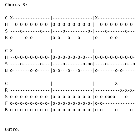
Chorus 3:

C X---------------|----------------|X---------------|-
H --O-O-O-O-O-O-O-|O-O-O-O-O-O-O-O-|--O-O-O-O-O-O-O-|O
S ----o-------o---|----o---------o-|----o-------o---|-
B o-----o-o-------|o-o---o---o-----|o-----o-o-------|o
C X---------------|----------------|----------------|

H --O-O-O-O-O-O-O-|O-O-O-O-O-O-O---|O-O-O-O-O-O-O-O-|

S ----o-------o---|----o-------o-oo|----o-------o--o|

B o-------o-o-----|o-o---o---o-----|o-------o-o-----|

C ----------------|----------------|--------X-------|

R ----------------|----------------|----------x-x-x-|

S o-o-o-o-o-o-o-o-|o-o-o-o-o-o-o-o-|o-o-oooo----o---|

F o-o-o-o-o-o-o-o-|o-o-o-o-o-o-o-o-|o-o-------------|

B o-o-o-o-o-o-o-o-|o-o-o-o-o-o-o-o-|o-o-----o-----o-|

Outro:
