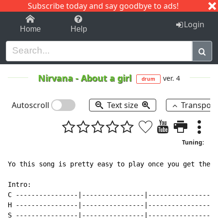
Subscribe today and say goodbye to ads!
1-9
A
B
C
D
E
F
G
H
I
J
K
Login
Home
Help
Nirvana
-
About a girl
ver. 4
drum
Autoscroll
Text size
Transpos
Tuning:
Yo this song is pretty easy to play once you get the r
Intro:

C ----------------|----------------|----------------|-
H ----------------|----------------|----------------|-
S ----------------|----------------|----------------|-