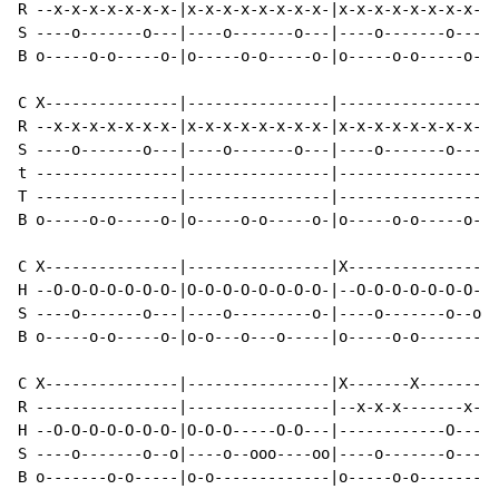
R --x-x-x-x-x-x-x-|x-x-x-x-x-x-x-x-|x-x-x-x-x-x-x-x-|x
S ----o-------o---|----o-------o---|----o-------o---|-
B o-----o-o-----o-|o-----o-o-----o-|o-----o-o-----o-|o
C X---------------|----------------|----------------|-
R --x-x-x-x-x-x-x-|x-x-x-x-x-x-x-x-|x-x-x-x-x-x-x-x-|x
S ----o-------o---|----o-------o---|----o-------o---|-
t ----------------|----------------|----------------|-
T ----------------|----------------|----------------|-
B o-----o-o-----o-|o-----o-o-----o-|o-----o-o-----o-|o
C X---------------|----------------|X---------------|-
H --O-O-O-O-O-O-O-|O-O-O-O-O-O-O-O-|--O-O-O-O-O-O-O-|O
S ----o-------o---|----o---------o-|----o-------o--o|-
B o-----o-o-----o-|o-o---o---o-----|o-----o-o-------|o
C X---------------|----------------|X-------X-------|-
R ----------------|----------------|--x-x-x-------x-|x
H --O-O-O-O-O-O-O-|O-O-O-----O-O---|------------O---|-
S ----o-------o--o|----o--ooo----oo|----o-------o---|-
B o-------o-o-----|o-o-------------|o-----o-o-------|o