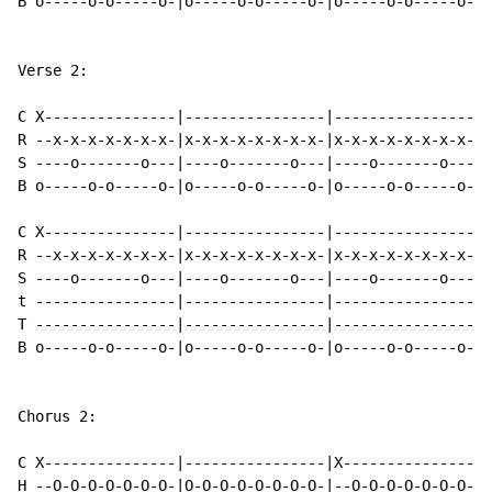
B o-----o-o-----o-|o-----o-o-----o-|o-----o-o-----o-|o
Verse 2:

C X---------------|----------------|----------------|-
R --x-x-x-x-x-x-x-|x-x-x-x-x-x-x-x-|x-x-x-x-x-x-x-x-|x
S ----o-------o---|----o-------o---|----o-------o---|-
B o-----o-o-----o-|o-----o-o-----o-|o-----o-o-----o-|o
C X---------------|----------------|----------------|-
R --x-x-x-x-x-x-x-|x-x-x-x-x-x-x-x-|x-x-x-x-x-x-x-x-|x
S ----o-------o---|----o-------o---|----o-------o---|-
t ----------------|----------------|----------------|-
T ----------------|----------------|----------------|-
B o-----o-o-----o-|o-----o-o-----o-|o-----o-o-----o-|o
Chorus 2:

C X---------------|----------------|X---------------|-
H --O-O-O-O-O-O-O-|O-O-O-O-O-O-O-O-|--O-O-O-O-O-O-O-|O