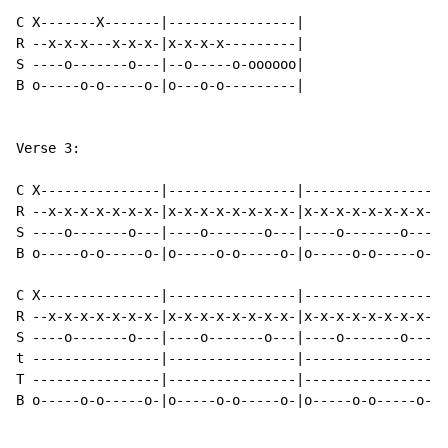
C X-------X-------|----------------|

R --x-x-x---x-x-x-|x-x-x-x---------|

S ----o-------o---|--o-----o-oooooo|

B o-----o-o-----o-|o---o-o---------|

Verse 3:

C X---------------|----------------|----------------|-
R --x-x-x-x-x-x-x-|x-x-x-x-x-x-x-x-|x-x-x-x-x-x-x-x-|x
S ----o-------o---|----o-------o---|----o-------o---|-
B o-----o-o-----o-|o-----o-o-----o-|o-----o-o-----o-|o
C X---------------|----------------|----------------|-
R --x-x-x-x-x-x-x-|x-x-x-x-x-x-x-x-|x-x-x-x-x-x-x-x-|x
S ----o-------o---|----o-------o---|----o-------o---|-
t ----------------|----------------|----------------|-
T ----------------|----------------|----------------|-
B o-----o-o-----o-|o-----o-o-----o-|o-----o-o-----o-|o