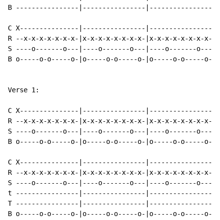
B ----------------|----------------|----------------|-
C X---------------|----------------|----------------|-
R --x-x-x-x-x-x-x-|x-x-x-x-x-x-x-x-|x-x-x-x-x-x-x-x-|x
S ----o-------o---|----o-------o---|----o-------o---|-
B o-----o-o-----o-|o-----o-o-----o-|o-----o-o-----o-|o
Verse 1:

C X---------------|----------------|----------------|-
R --x-x-x-x-x-x-x-|x-x-x-x-x-x-x-x-|x-x-x-x-x-x-x-x-|x
S ----o-------o---|----o-------o---|----o-------o---|-
B o-----o-o-----o-|o-----o-o-----o-|o-----o-o-----o-|o
C X---------------|----------------|----------------|-
R --x-x-x-x-x-x-x-|x-x-x-x-x-x-x-x-|x-x-x-x-x-x-x-x-|x
S ----o-------o---|----o-------o---|----o-------o---|-
t ----------------|----------------|----------------|-
T ----------------|----------------|----------------|-
B o-----o-o-----o-|o-----o-o-----o-|o-----o-o-----o-|o