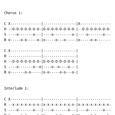
Chorus 1:

C X---------------|----------------|X---------------|-
H --O-O-O-O-O-O-O-|O-O-O-O-O-O-O-O-|--O-O-O-O-O-O-O-|O
S ----o-------o---|----o---------o-|----o-------o---|-
B o-----o-o-----o-|o-----o---o-----|o-----o-o-------|o
C X---------------|----------------|

R ----------------|----------------|

H --O-O-O-O-O-O-O-|O-O-O-O-O-O-O-O-|

S ----o-------o--o|----o--o----o---|

B o-------o-o-----|o-o-----o-o---o-|

Interlude 1:

C X---------------|----------------|----------------|-
R --x-x-x-x-x-x-x-|x-x-x-x-x-x-x-x-|x-x-x-x-x-x-x-x-|x
S ----o-------o---|----o-------o---|----o-------o---|-