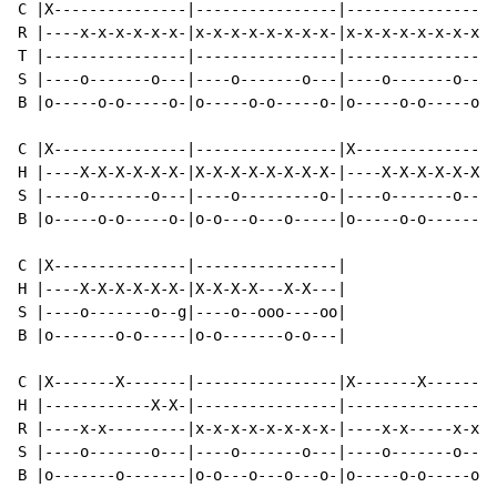
C |X---------------|----------------|----------------|
R |----x-x-x-x-x-x-|x-x-x-x-x-x-x-x-|x-x-x-x-x-x-x-x-|
T |----------------|----------------|----------------|
S |----o-------o---|----o-------o---|----o-------o---|
B |o-----o-o-----o-|o-----o-o-----o-|o-----o-o-----o-|
C |X---------------|----------------|X---------------|
H |----X-X-X-X-X-X-|X-X-X-X-X-X-X-X-|----X-X-X-X-X-X-|
S |----o-------o---|----o---------o-|----o-------o--o|
B |o-----o-o-----o-|o-o---o---o-----|o-----o-o-------|
C |X---------------|----------------|

H |----X-X-X-X-X-X-|X-X-X-X---X-X---|

S |----o-------o--g|----o--ooo----oo|

B |o-------o-o-----|o-o-------o-o---|

C |X-------X-------|----------------|X-------X-------|
H |------------X-X-|----------------|----------------|
R |----x-x---------|x-x-x-x-x-x-x-x-|----x-x-----x-x-|
S |----o-------o---|----o-------o---|----o-------o---|
B |o-------o-------|o-o---o---o---o-|o-----o-o-----o-|