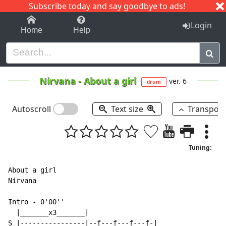
Subscribe today and say goodbye to ads!
1-9
A
B
C
D
E
F
G
H
I
J
K
Login
Home
Help
Nirvana
-
About a girl
ver. 6
drum
Autoscroll
Text size
Transpos
Tuning:
About a girl

Nirvana

Intro - 0'00''

  |_______x3_______|

S |----------------|--f---f---f---f-|
