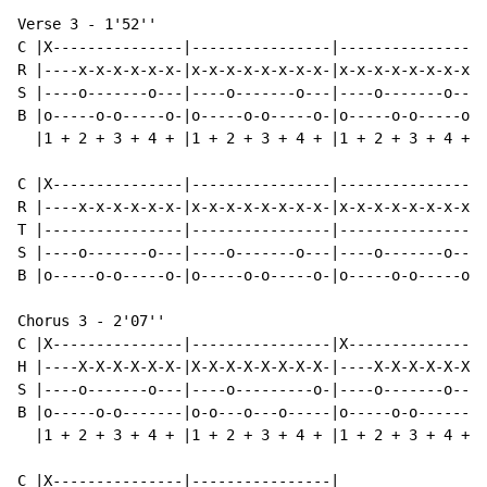
Verse 3 - 1'52''

C |X---------------|----------------|----------------|
R |----x-x-x-x-x-x-|x-x-x-x-x-x-x-x-|x-x-x-x-x-x-x-x-|
S |----o-------o---|----o-------o---|----o-------o---|
B |o-----o-o-----o-|o-----o-o-----o-|o-----o-o-----o-|
  |1 + 2 + 3 + 4 + |1 + 2 + 3 + 4 + |1 + 2 + 3 + 4 + |
C |X---------------|----------------|----------------|
R |----x-x-x-x-x-x-|x-x-x-x-x-x-x-x-|x-x-x-x-x-x-x-x-|
T |----------------|----------------|----------------|
S |----o-------o---|----o-------o---|----o-------o---|
B |o-----o-o-----o-|o-----o-o-----o-|o-----o-o-----o-|
Chorus 3 - 2'07''

C |X---------------|----------------|X---------------|
H |----X-X-X-X-X-X-|X-X-X-X-X-X-X-X-|----X-X-X-X-X-X-|
S |----o-------o---|----o---------o-|----o-------o---|
B |o-----o-o-------|o-o---o---o-----|o-----o-o-------|
  |1 + 2 + 3 + 4 + |1 + 2 + 3 + 4 + |1 + 2 + 3 + 4 + |
C |X---------------|----------------|
