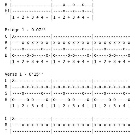
B |----------------|----o---o---o---|

Hf|----------------|----x---x---x---|

  |1 + 2 + 3 + 4 + |1 + 2 + 3 + 4 + |

Bridge 1 - 0'07''

C |X---------------|----------------|----------------|
R |----x-x-x-x-x-x-|x-x-x-x-x-x-x-x-|x-x-x-x-x-x-x-x-|
S |----o-------o---|----o-------o---|----o-------o---|
B |o-----o-o-----o-|o-----o-o-----o-|o-----o-o-----o-|
  |1 + 2 + 3 + 4 + |1 + 2 + 3 + 4 + |1 + 2 + 3 + 4 + |
Verse 1 - 0'15''

C |X---------------|----------------|----------------|
R |----x-x-x-x-x-x-|x-x-x-x-x-x-x-x-|x-x-x-x-x-x-x-x-|
S |----o-------o---|----o-------o---|----o-------o---|
B |o-----o-o-----o-|o-----o-o-----o-|o-----o-o-----o-|
  |1 + 2 + 3 + 4 + |1 + 2 + 3 + 4 + |1 + 2 + 3 + 4 + |
C |X---------------|----------------|----------------|
R |----x-x-x-x-x-x-|x-x-x-x-x-x-x-x-|x-x-x-x-x-x-x-x-|
T |----------------|----------------|----------------|