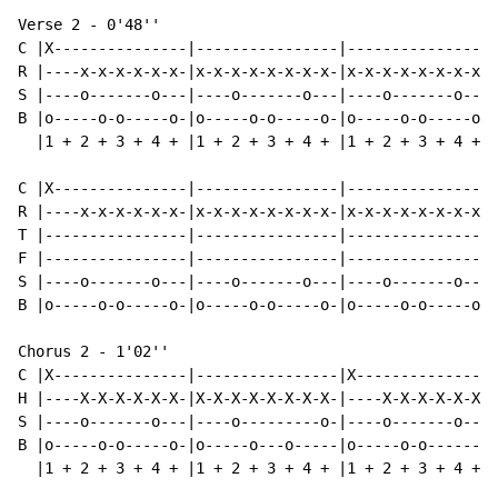
Verse 2 - 0'48''

C |X---------------|----------------|----------------|
R |----x-x-x-x-x-x-|x-x-x-x-x-x-x-x-|x-x-x-x-x-x-x-x-|
S |----o-------o---|----o-------o---|----o-------o---|
B |o-----o-o-----o-|o-----o-o-----o-|o-----o-o-----o-|
  |1 + 2 + 3 + 4 + |1 + 2 + 3 + 4 + |1 + 2 + 3 + 4 + |
C |X---------------|----------------|----------------|
R |----x-x-x-x-x-x-|x-x-x-x-x-x-x-x-|x-x-x-x-x-x-x-x-|
T |----------------|----------------|----------------|
F |----------------|----------------|----------------|
S |----o-------o---|----o-------o---|----o-------o---|
B |o-----o-o-----o-|o-----o-o-----o-|o-----o-o-----o-|
Chorus 2 - 1'02''

C |X---------------|----------------|X---------------|
H |----X-X-X-X-X-X-|X-X-X-X-X-X-X-X-|----X-X-X-X-X-X-|
S |----o-------o---|----o---------o-|----o-------o---|
B |o-----o-o-----o-|o-----o---o-----|o-----o-o-------|
  |1 + 2 + 3 + 4 + |1 + 2 + 3 + 4 + |1 + 2 + 3 + 4 + |