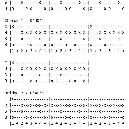
S |----o-------o---|----o-------o---|----o-------o---|
B |o-----o-o-----o-|o-----o-o-----o-|o-----o-o-----o-|
Chorus 1 - 0'30''

C |X---------------|----------------|X---------------|
H |----X-X-X-X-X-X-|X-X-X-X-X-X-X-X-|----X-X-X-X-X-X-|
S |----o-------o---|----o---------o-|----o-------o---|
B |o-----o-o-----o-|o-----o---o-----|o-----o-o-------|
  |1 + 2 + 3 + 4 + |1 + 2 + 3 + 4 + |1 + 2 + 3 + 4 + |
C |X---------------|----------------|

H |----X-X-X-X-X-X-|X-X-X-X-X-X-X-X-|

S |----o-------o---|----o-------o---|

B |o-------o-o-----|o-o-----o-o---o-|

Bridge 2 - 0'40''

C |X---------------|----------------|----------------|
R |----x-x-x-x-x-x-|x-x-x-x-x-x-x-x-|x-x-x-x-x-x-x-x-|
S |----o-------o---|----o-------o---|----o-------o---|
B |o-----o-o-----o-|o-----o-o-----o-|o-----o-o-----o-|
  |1 + 2 + 3 + 4 + |1 + 2 + 3 + 4 + |1 + 2 + 3 + 4 + |