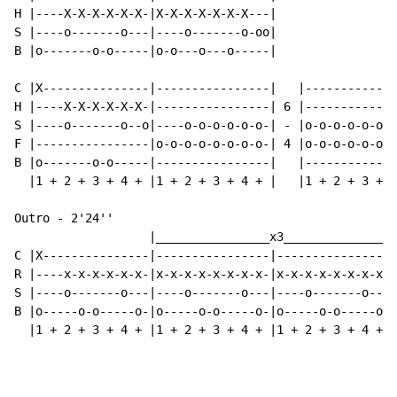
H |----X-X-X-X-X-X-|X-X-X-X-X-X-X---|

S |----o-------o---|----o-------o-oo|

B |o-------o-o-----|o-o---o---o-----|

C |X---------------|----------------|   |-------------
H |----X-X-X-X-X-X-|----------------| 6 |-------------
S |----o-------o--o|----o-o-o-o-o-o-| - |o-o-o-o-o-o-o
F |----------------|o-o-o-o-o-o-o-o-| 4 |o-o-o-o-o-o-o
B |o-------o-o-----|----------------|   |-------------
  |1 + 2 + 3 + 4 + |1 + 2 + 3 + 4 + |   |1 + 2 + 3 + 4
Outro - 2'24''

                   |________________x3_______________|

C |X---------------|----------------|----------------|
R |----x-x-x-x-x-x-|x-x-x-x-x-x-x-x-|x-x-x-x-x-x-x-x-|
S |----o-------o---|----o-------o---|----o-------o---|
B |o-----o-o-----o-|o-----o-o-----o-|o-----o-o-----o-|
  |1 + 2 + 3 + 4 + |1 + 2 + 3 + 4 + |1 + 2 + 3 + 4 + |