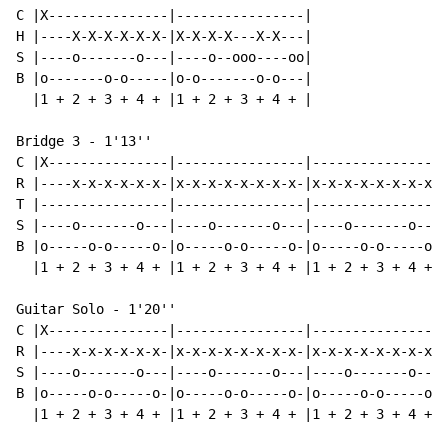
C |X---------------|----------------|

H |----X-X-X-X-X-X-|X-X-X-X---X-X---|

S |----o-------o---|----o--ooo----oo|

B |o-------o-o-----|o-o-------o-o---|

  |1 + 2 + 3 + 4 + |1 + 2 + 3 + 4 + |

Bridge 3 - 1'13''

C |X---------------|----------------|----------------|
R |----x-x-x-x-x-x-|x-x-x-x-x-x-x-x-|x-x-x-x-x-x-x-x-|
T |----------------|----------------|----------------|
S |----o-------o---|----o-------o---|----o-------o---|
B |o-----o-o-----o-|o-----o-o-----o-|o-----o-o-----o-|
  |1 + 2 + 3 + 4 + |1 + 2 + 3 + 4 + |1 + 2 + 3 + 4 + |
Guitar Solo - 1'20''

C |X---------------|----------------|----------------|
R |----x-x-x-x-x-x-|x-x-x-x-x-x-x-x-|x-x-x-x-x-x-x-x-|
S |----o-------o---|----o-------o---|----o-------o---|
B |o-----o-o-----o-|o-----o-o-----o-|o-----o-o-----o-|
  |1 + 2 + 3 + 4 + |1 + 2 + 3 + 4 + |1 + 2 + 3 + 4 + |