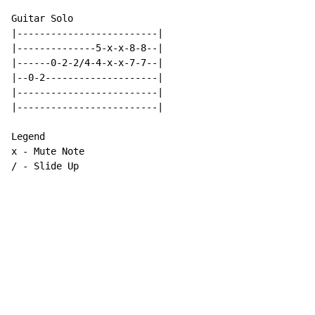
Guitar Solo

|-------------------------|

|--------------5-x-x-8-8--|

|------0-2-2/4-4-x-x-7-7--|

|--0-2--------------------|

|-------------------------|

|-------------------------|

Legend

x - Mute Note

/ - Slide Up