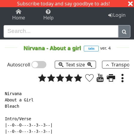
Subscribe today and say goodbye to ads!
1-9
A
B
C
D
E
F
G
H
I
J
K
Login
Home
Help
Nirvana
-
About a girl
ver. 4
tabs
Autoscroll
Text size
Transpos
Nirvana

About a Girl

Bleach

Intro/Verse

|--0--0---3--3--3--|

|--0--0---3--3--3--|
