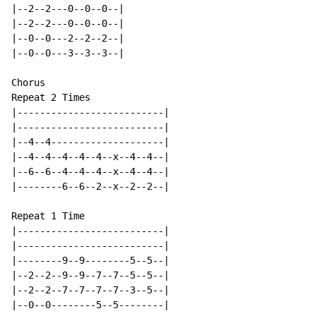
|--2--2---0--0--0--|

|--2--2---0--0--0--|

|--0--0---2--2--2--|

|--0--0---3--3--3--|

Chorus

Repeat 2 Times

|--------------------------|

|--------------------------|

|--4--4--------------------|

|--4--4--4--4--4--x--4--4--|

|--6--6--4--4--4--x--4--4--|

|--------6--6--2--x--2--2--|

Repeat 1 Time

|--------------------------|

|--------------------------|

|--------9--9--------5--5--|

|--2--2--9--9--7--7--5--5--|

|--2--2--7--7--7--7--3--5--|

|--0--0--------5--5--------|
