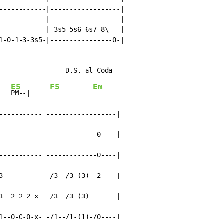
------------|------------------|

------------|------------------|

------------|-3s5-5s6-6s7-8\---|

1-0-1-3-3s5-|----------------0-|

E5
F5
Em
PM--|     
-----------|------------------|

-----------|-------------0----|

-----------|-------------0----|

3----------|-/3--/3-(3)--2----|

3--2-2-2-x-|-/3--/3-(3)-------|

1--0-0-0-x-|-/1--/1-(1)-/0----|