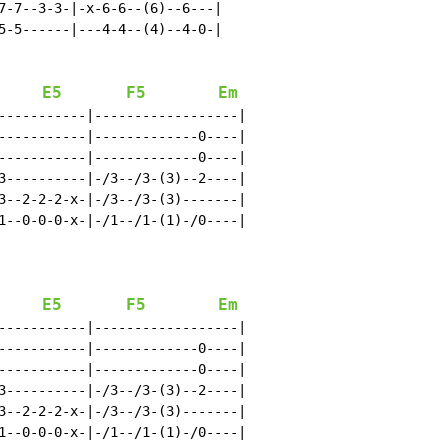
7-7--3-3-|-x-6-6--(6)--6---|

5-5------|---4-4--(4)--4-0-|

E5
F5
Em
-----------|------------------|

-----------|-------------0----|

-----------|-------------0----|

3----------|-/3--/3-(3)--2----|

3--2-2-2-x-|-/3--/3-(3)-------|

1--0-0-0-x-|-/1--/1-(1)-/0----|

E5
F5
Em
-----------|------------------|

-----------|-------------0----|

-----------|-------------0----|

3----------|-/3--/3-(3)--2----|

3--2-2-2-x-|-/3--/3-(3)-------|

1--0-0-0-x-|-/1--/1-(1)-/0----|
