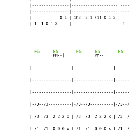
|----------------|--------------------|----
|----------------|--------------------|----
|------------0-1-|-1h3--3-1-(1)-0-1-3-|----
|-1--1-0-1-3-----|--------------------|-1--
F5
E5
F5
E5
F5
PM--|     
PM--|     
|-----------------|-----------------|------
|-----------------|-----------------|------
|-----------------|-----------------|------
|-/3--/3----------|-/3--/3----------|-/3--/
|-/3--/3--2-2-2-x-|-/3--/3--2-2-2-x-|-/3--/
|-/1--/1--0-0-0-x-|-/1--/1--0-0-0-x-|-/1--/