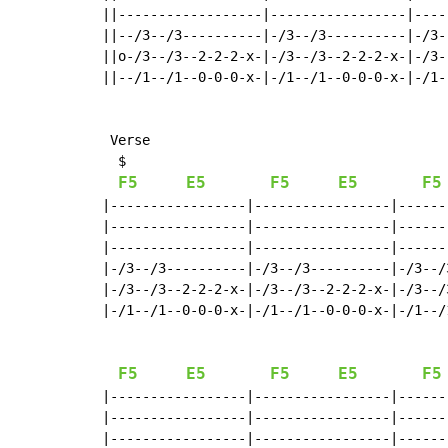
||------------------|-----------------|----
||--/3--/3----------|-/3--/3----------|-/3-
||o-/3--/3--2-2-2-x-|-/3--/3--2-2-2-x-|-/3-
||--/1--/1--0-0-0-x-|-/1--/1--0-0-0-x-|-/1-
 Verse

  $

F5
E5
F5
E5
F5
|-----------------|-----------------|------
|-----------------|-----------------|------
|-----------------|-----------------|------
|-/3--/3----------|-/3--/3----------|-/3--/
|-/3--/3--2-2-2-x-|-/3--/3--2-2-2-x-|-/3--/
|-/1--/1--0-0-0-x-|-/1--/1--0-0-0-x-|-/1--/
F5
E5
F5
E5
F5
|-----------------|-----------------|------
|-----------------|-----------------|------
|-----------------|-----------------|------