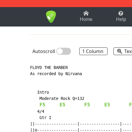
1-9
A
B
C
D
E
F
Home
Help
Autoscroll
1 Column
Tex
FLOYD THE BARBER

As recorded by Nirvana

   Intro

    Moderate Rock Q=132

F5
E5
F5
E5
F
   4/4

    Gtr I

||------------------|-----------------|----
||o-----------------|-----------------|----