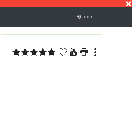
S
T
U
V
W
X
Y
Z
Login