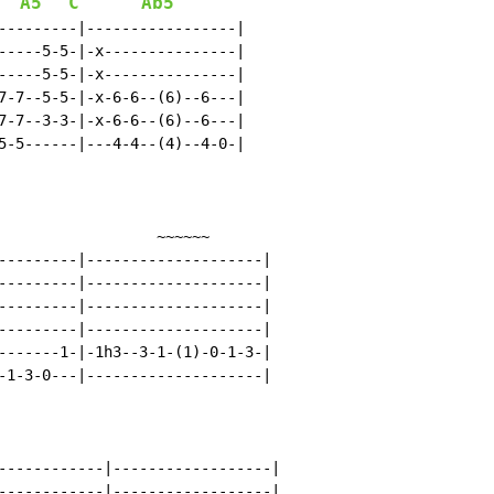
A5
C
Ab5
---------|-----------------|

-----5-5-|-x---------------|

-----5-5-|-x---------------|

7-7--5-5-|-x-6-6--(6)--6---|

7-7--3-3-|-x-6-6--(6)--6---|

5-5------|---4-4--(4)--4-0-|

                  ~~~~~~

---------|--------------------|

---------|--------------------|

---------|--------------------|

---------|--------------------|

-------1-|-1h3--3-1-(1)-0-1-3-|

-1-3-0---|--------------------|

------------|------------------|

------------|------------------|
