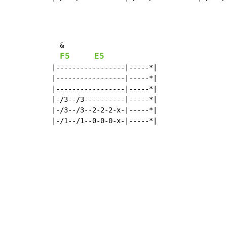
  &

F5
E5
|-----------------|-----*|

|-----------------|-----*|

|-----------------|-----*|

|-/3--/3----------|-----*|

|-/3--/3--2-2-2-x-|-----*|

|-/1--/1--0-0-0-x-|-----*|