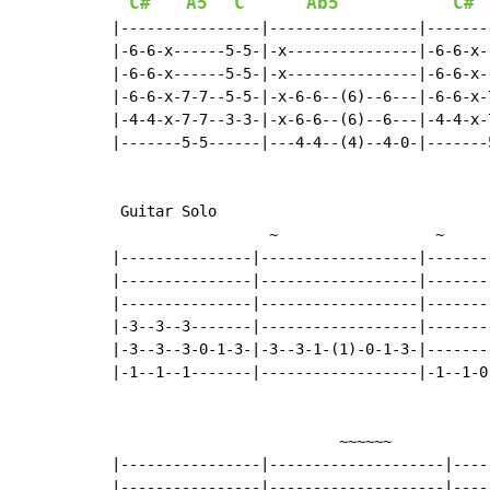
C#
A5
C
Ab5
C#
|----------------|-----------------|-------
|-6-6-x------5-5-|-x---------------|-6-6-x-
|-6-6-x------5-5-|-x---------------|-6-6-x-
|-6-6-x-7-7--5-5-|-x-6-6--(6)--6---|-6-6-x-
|-4-4-x-7-7--3-3-|-x-6-6--(6)--6---|-4-4-x-
|-------5-5------|---4-4--(4)--4-0-|-------
 Guitar Solo

~
                  ~     
|---------------|------------------|-------
|---------------|------------------|-------
|---------------|------------------|-------
|-3--3--3-------|------------------|-------
|-3--3--3-0-1-3-|-3--3-1-(1)-0-1-3-|-------
|-1--1--1-------|------------------|-1--1-0
                          ~~~~~~

|----------------|--------------------|----
|----------------|--------------------|----