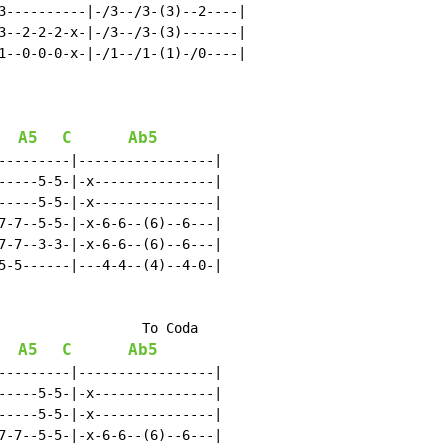
3----------|-/3--/3-(3)--2----|

3--2-2-2-x-|-/3--/3-(3)-------|

1--0-0-0-x-|-/1--/1-(1)-/0----|

A5
C
Ab5
---------|-----------------|

-----5-5-|-x---------------|

-----5-5-|-x---------------|

7-7--5-5-|-x-6-6--(6)--6---|

7-7--3-3-|-x-6-6--(6)--6---|

5-5------|---4-4--(4)--4-0-|

                  To Coda

A5
C
Ab5
---------|-----------------|

-----5-5-|-x---------------|

-----5-5-|-x---------------|

7-7--5-5-|-x-6-6--(6)--6---|
