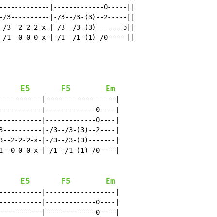
-------------|-------------0-----||

-/3----------|-/3--/3-(3)--2-----||

-/3--2-2-2-x-|-/3--/3-(3)-------o||

-/1--0-0-0-x-|-/1--/1-(1)-/0-----||

E5
F5
Em
-----------|------------------|

-----------|-------------0----|

-----------|-------------0----|

3----------|-/3--/3-(3)--2----|

3--2-2-2-x-|-/3--/3-(3)-------|

1--0-0-0-x-|-/1--/1-(1)-/0----|

E5
F5
Em
-----------|------------------|

-----------|-------------0----|

-----------|-------------0----|
