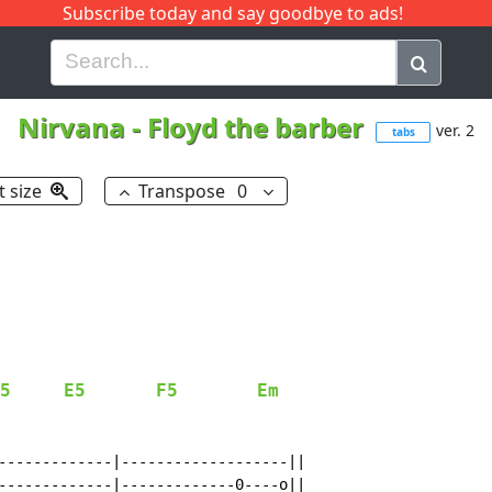
Subscribe today and say goodbye to ads!
G
H
I
J
K
L
M
N
O
P
Q
R
Nirvana
-
Floyd the barber
ver. 2
tabs
t size
Transpose
0
5
E5
F5
Em
-------------|-------------------||

-------------|-------------0----o||
