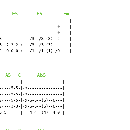
E5
F5
Em
-----------|------------------|

-----------|-------------0----|

-----------|-------------0----|

3----------|-/3--/3-(3)--2----|

3--2-2-2-x-|-/3--/3-(3)-------|

1--0-0-0-x-|-/1--/1-(1)-/0----|

A5
C
Ab5
---------|-----------------|

-----5-5-|-x---------------|

-----5-5-|-x---------------|

7-7--5-5-|-x-6-6--(6)--6---|

7-7--3-3-|-x-6-6--(6)--6---|

5-5------|---4-4--(4)--4-0-|
