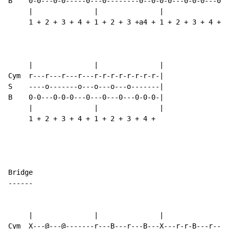
B    0-0---0-0-----0---0--------0--0-0-0---0-0-0---0-0
     |               |               |               |
     1 + 2 + 3 + 4 + 1 + 2 + 3 +a4 + 1 + 2 + 3 + 4 + 1
     |               |               |

Cym  r---r---r---r---r-r-r-r-r-r-r-r-|

S    ----o-------o---o---o---o-------|

B    0-0---0-0-0---0---0---0---0-0-0-|

     |               |               |

     1 + 2 + 3 + 4 + 1 + 2 + 3 + 4 +

-
-
-
-
-
-
     |               |               |               |
Cym  X---@---@-------r---B---r---B---X---r-r-B---r---X