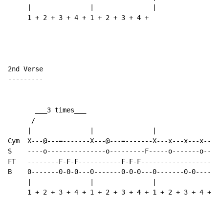
     |               |               |

     1 + 2 + 3 + 4 + 1 + 2 + 3 + 4 +

2nd Verse

---------

       ___3 times___                                  
      /                                              /

     |               |               |               |
Cym  X---@---=-------X---@---=-------X---x---x---x---x
S    ----o---------------o---------F-----o-------o----
FT   --------F-F-F-----------F-F-F--------------------
B    0-------0-0-0---0-------0-0-0---0-------0-0-----0
     |               |               |               |
     1 + 2 + 3 + 4 + 1 + 2 + 3 + 4 + 1 + 2 + 3 + 4 + 1