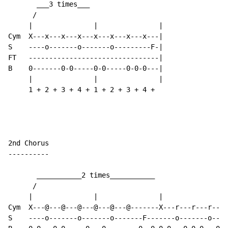
       ___3 times___

      /

     |               |               |

Cym  X---x---x---x---x---x---x---x---|

S    ----o-------o-------o---------F-|

FT   --------------------------------|

B    0-------0-0-----0-0-----0-0-0---|

     |               |               |

     1 + 2 + 3 + 4 + 1 + 2 + 3 + 4 +

2nd Chorus

----------

       ___________2 times___________

      /

     |               |               |               |
Cym  X---@---@---@---@---@---@-------X---r---r---r---r
S    ----o-------o-------o-------F-------o-------o----