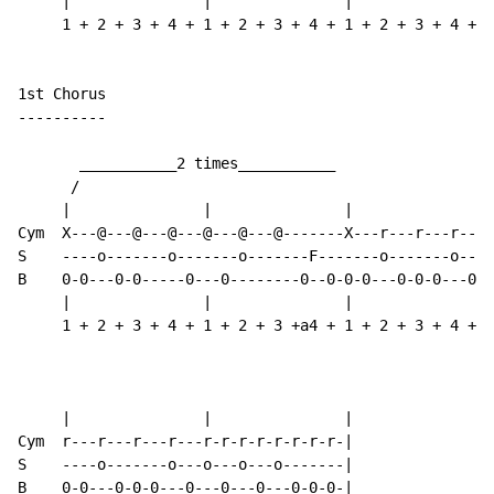
     |               |               |               |
     1 + 2 + 3 + 4 + 1 + 2 + 3 + 4 + 1 + 2 + 3 + 4 + 1
1st Chorus

----------

       ___________2 times___________

      /

     |               |               |               |
Cym  X---@---@---@---@---@---@-------X---r---r---r---r
S    ----o-------o-------o-------F-------o-------o----
B    0-0---0-0-----0---0--------0--0-0-0---0-0-0---0-0
     |               |               |               |
     1 + 2 + 3 + 4 + 1 + 2 + 3 +a4 + 1 + 2 + 3 + 4 + 1
     |               |               |

Cym  r---r---r---r---r-r-r-r-r-r-r-r-|

S    ----o-------o---o---o---o-------|

B    0-0---0-0-0---0---0---0---0-0-0-|
