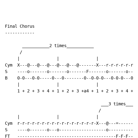
Final Chorus

------------

       ___________2 times___________

      /

     |               |               |               |
Cym  X---@---@---@---@---@---@-------X---r-r-r-r-r-r-r
S    ----o-------o-------o-------F-------o-------o----
B    0-0---0-0-----0---0--------0--0-0-0---0-0-0---0-0
     |               |               |               |
     1 + 2 + 3 + 4 + 1 + 2 + 3 +a4 + 1 + 2 + 3 + 4 + 1
                                       ___3 times___

                                      /

     |               |               |               |

Cym  r-r-r-r-r-r-r-r-r-r-r-r-r-r-r-r-X---@---=-------|

S    ----o-------o---o-------------------o-----------|

FT   ----------------------------------------F-F-F
-
-
-
|
