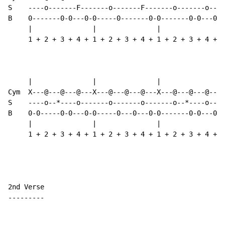
S    ----o-------F-------o-------F-------o-------o----
B    0-------0-0---0-0-----0-------0-0-------0-0---0-0
     |               |               |               |
     1 + 2 + 3 + 4 + 1 + 2 + 3 + 4 + 1 + 2 + 3 + 4 + 1
     |               |               |               |
Cym  X---@---@---@---X---@---@---@---X---@---@---@---X
S    ----o--*----o-------o-------o-------o--*----o----
B    0-0-----0-0---0-0-----0---0---0-0-------0-0---0-0
     |               |               |               |
     1 + 2 + 3 + 4 + 1 + 2 + 3 + 4 + 1 + 2 + 3 + 4 + 1
2nd Verse

---------
