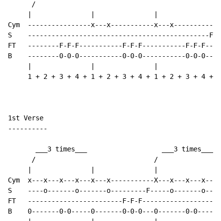
      /                                              /

     |               |               |               |
Cym  ----------------x---x-----------x---x-----------X
S    ----------------------------------------------F--
FT   --------F-F-F-----------F-F-F-----------F-F-F----
B    --------0-0-0-----------0-0-0-----------0-0-0---0
     |               |               |               |
     1 + 2 + 3 + 4 + 1 + 2 + 3 + 4 + 1 + 2 + 3 + 4 + 1
1st Verse

----------

       ___3 times___                   ___3 times___

      /                              /

     |               |               |               |
Cym  x---x---x---x---x---x-----------X---x---x---x---x
S    ----o-------o-------o---------F-----o-------o----
FT   ------------------------F-F-F--------------------
B    0-------0-0-----0-------0-0-0---0-------0-0-----0