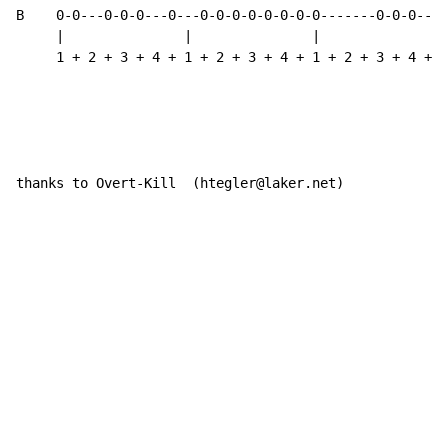
B    0-0---0-0-0---0---0-0-0-0-0-0-0-0-------0-0-0---|

     |               |               |               |

     1 + 2 + 3 + 4 + 1 + 2 + 3 + 4 + 1 + 2 + 3 + 4 +

thanks to Overt-Kill  (htegler@laker.net)