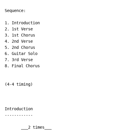
Sequence:

1. Introduction

2. 1st Verse

3. 1st Chorus

4. 2nd Verse

5. 2nd Chorus

6. Guitar Solo

7. 3rd Verse

8. Final Chorus

(4-4 timing)

Introduction

------------

       ___2 times___                                  