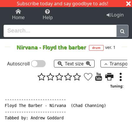
Subscribe today and say goodbye to ads!
1-9
A
B
C
D
E
F
G
H
I
J
K
Login
Home
Help
Nirvana
-
Floyd the barber
ver. 1
drum
Autoscroll
Text size
Transpos
Tuning:
--------------------------

Floyd The Barber - Nirvana  (Chad Channing)

--------------------------

Tabbed by: Andrew Goddard
