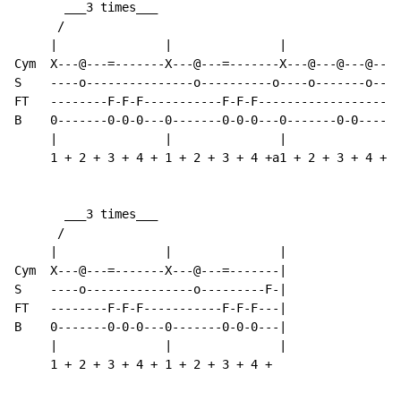
       ___3 times___                                  
      /                                              /

     |               |               |               |
Cym  X---@---=-------X---@---=-------X---@---@---@---X
S    ----o---------------o----------o----o-------o----
FT   --------F-F-F-----------F-F-F--------------------
B    0-------0-0-0---0-------0-0-0---0-------0-0-----0
     |               |               |               |
     1 + 2 + 3 + 4 + 1 + 2 + 3 + 4 +a1 + 2 + 3 + 4 + 1
       ___3 times___

      /

     |               |               |

Cym  X---@---=-------X---@---=-------|

S    ----o---------------o---------F-|

FT   --------F-F-F-----------F-F-F
-
-
-
|

B    0-------0-0-0---0-------0-0-0---|

     |               |               |

     1 + 2 + 3 + 4 + 1 + 2 + 3 + 4 +
