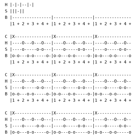
H |-|-|--|-|

S |||-||

B |----------------|----------------|----------------|
  |1 + 2 + 3 + 4 + |1 + 2 + 3 + 4 + |1 + 2 + 3 + 4 + |
C |X---------------|X---------------|X---------------|
H |----O---O---O---|----O---O---O---|----O---O---O---|
S |----o-----o-o---|----o-----o-o---|----o-----o-o---|
B |o-o---o-o-----o-|o-o---o-o-----o-|o-o---o-o-----o-|
  |1 + 2 + 3 + 4 + |1 + 2 + 3 + 4 + |1 + 2 + 3 + 4 + |
C |X---------------|X---------------|X---------------|
H |----O---O---O---|----O---O---O---|----O---O---O---|
S |----o-----o-o---|----o-----o-o---|----o-----o-o---|
B |o-o---o-o-----o-|o-o---o-o-----o-|o-o---o-o-----o-|
  |1 + 2 + 3 + 4 + |1 + 2 + 3 + 4 + |1 + 2 + 3 + 4 + |
C |X---------------|X---------------|X---------------|
H |----O---O---O---|----O---O---O---|----O---O---O---|
S |----o-----o-o---|----o-----o-o---|----o-----o-o---|
B |o-o---o-o-----o-|o-o---o-o-----o-|o-o---o-o-----o-|