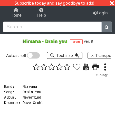
Subscribe today and say goodbye to ads!
1-9
A
B
C
D
E
F
G
H
I
J
K
Login
Home
Help
Nirvana
-
Drain you
ver. 8
drum
Autoscroll
Text size
Transpos
Tuning:
Band:    Nirvana

Song:    Drain You

Album:   Nevermind

Drummer: Dave Grohl
