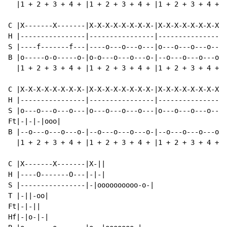
  |1 + 2 + 3 + 4 + |1 + 2 + 3 + 4 + |1 + 2 + 3 + 4 + |
C |X-------X-------|X-X-X-X-X-X-X-X-|X-X-X-X-X-X-X-X-|
H |----------------|----------------|----------------|
S |----f-------f---|----o---o---o---|o---o---o---o---|
B |o-----o-o-----o-|o-o---o---o---o-|--o---o---o---o-|
  |1 + 2 + 3 + 4 + |1 + 2 + 3 + 4 + |1 + 2 + 3 + 4 + |
C |X-X-X-X-X-X-X-X-|X-X-X-X-X-X-X-X-|X-X-X-X-X-X-X-X-|
H |----------------|----------------|----------------|
S |o---o---o---o---|o---o---o---o---|o---o---o---o---|
Ft|-|-|-|ooo|

B |--o---o---o---o-|--o---o---o---o-|--o---o---o---o-|
  |1 + 2 + 3 + 4 + |1 + 2 + 3 + 4 + |1 + 2 + 3 + 4 + |
C |X-------X-------|X-||

H |----O-------O---|-|-|

S |----------------|-|oooooooooo-o-|

T |-||-oo|

Ft|-|-||

Hf|-|o-|-|
