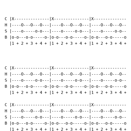
C |X---------------|X---------------|X---------------|
H |----O---O---O---|----O---O---O---|----O---O---O---|
S |----o-----o-o---|----o-----o-o---|----o-----o-o---|
B |o-o---o-o-----o-|o-o---o-o-----o-|o-o---o-o-----o-|
  |1 + 2 + 3 + 4 + |1 + 2 + 3 + 4 + |1 + 2 + 3 + 4 + |
C |X---------------|X---------------|X---------------|
H |----O---O---O---|----O---O---O---|----O---O---O---|
S |----o-----o-o---|----o-----o-o---|----o-----o-o---|
B |o-o---o-o-----o-|o-o---o-o-----o-|o-o---o-o-----o-|
  |1 + 2 + 3 + 4 + |1 + 2 + 3 + 4 + |1 + 2 + 3 + 4 + |
C |X---------------|X---------------|X---------------|
H |----O---O---O---|----O---O---O---|----O---O---O---|
S |----o-----o-o---|----o-----o-o---|----o-----o-o---|
B |o-o---o-o-----o-|o-o---o-o-----o-|o-o---o-o-----o-|
  |1 + 2 + 3 + 4 + |1 + 2 + 3 + 4 + |1 + 2 + 3 + 4 + |