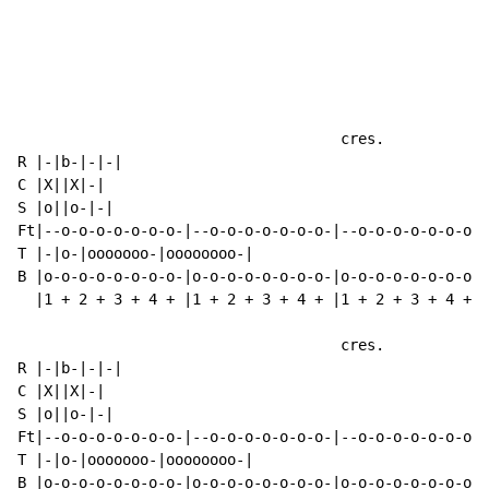
                                     cres.

R |-|b-|-|-|

C |X||X|
-
|

S |o||o-|-|

Ft|--o-o-o-o-o-o-o-|--o-o-o-o-o-o-o-|--o-o-o-o-o-o-o-|
T |-|o-|ooooooo-|oooooooo-|

B |o-o-o-o-o-o-o-o-|o-o-o-o-o-o-o-o-|o-o-o-o-o-o-o-o-|
  |1 + 2 + 3 + 4 + |1 + 2 + 3 + 4 + |1 + 2 + 3 + 4 + |
                                     cres.

R |-|b-|-|-|

C |X||X|
-
|

S |o||o-|-|

Ft|--o-o-o-o-o-o-o-|--o-o-o-o-o-o-o-|--o-o-o-o-o-o-o-|
T |-|o-|ooooooo-|oooooooo-|

B |o-o-o-o-o-o-o-o-|o-o-o-o-o-o-o-o-|o-o-o-o-o-o-o-o-|