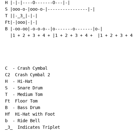
H |-|-|----O-------O---|-|

S |ooo-o-|ooo-o-|----------------|-|

T ||-_3_|-|-|

Ft|-|ooo|-|-|

B |-oo-oo|-o-o-o--|o-------o-------|o-|

  |1 + 2 + 3 + 4 + |1 + 2 + 3 + 4 +  |1 + 2 + 3 + 4 + 
C  
-
 Crash Cymbal

C2  Crash Cymbal 2

H  
-
 Hi
-
Hat

S  - Snare Drum

T  - Medium Tom

Ft  Floor Tom

B  
-
 Bass Drum

Hf  Hi-Hat with Foot

b  - Ride Bell

_3_  Indicates Triplet