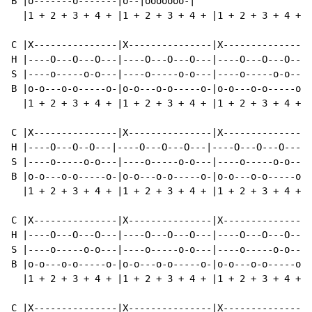
B |o-------o-------|o--|ooooooo-|

  |1 + 2 + 3 + 4 + |1 + 2 + 3 + 4 + |1 + 2 + 3 + 4 + |

C |X---------------|X---------------|X---------------|
H |----O---O---O---|----O---O---O---|----O---O---O---|
S |----o-----o-o---|----o-----o-o---|----o-----o-o---|
B |o-o---o-o-----o-|o-o---o-o-----o-|o-o---o-o-----o-|
  |1 + 2 + 3 + 4 + |1 + 2 + 3 + 4 + |1 + 2 + 3 + 4 + |
C |X---------------|X---------------|X---------------|
H |----O---O--O---|----O---O---O---|----O---O---O---|-
S |----o-----o-o---|----o-----o-o---|----o-----o-o---|
B |o-o---o-o-----o-|o-o---o-o-----o-|o-o---o-o-----o-|
  |1 + 2 + 3 + 4 + |1 + 2 + 3 + 4 + |1 + 2 + 3 + 4 + |
C |X---------------|X---------------|X---------------|
H |----O---O---O---|----O---O---O---|----O---O---O---|
S |----o-----o-o---|----o-----o-o---|----o-----o-o---|
B |o-o---o-o-----o-|o-o---o-o-----o-|o-o---o-o-----o-|
  |1 + 2 + 3 + 4 + |1 + 2 + 3 + 4 + |1 + 2 + 3 + 4 + |
C |X---------------|X---------------|X---------------|