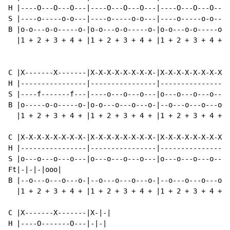
H |----O---O---O---|----O---O---O---|----O---O---O---|
S |----o-----o-o---|----o-----o-o---|----o-----o-o---|
B |o-o---o-o-----o-|o-o---o-o-----o-|o-o---o-o-----o-|
  |1 + 2 + 3 + 4 + |1 + 2 + 3 + 4 + |1 + 2 + 3 + 4 + |
C |X-------X-------|X-X-X-X-X-X-X-X-|X-X-X-X-X-X-X-X-|
H |----------------|----------------|----------------|
S |----f-------f---|----o---o---o---|o---o---o---o---|
B |o-----o-o-----o-|o-o---o---o---o-|--o---o---o---o-|
  |1 + 2 + 3 + 4 + |1 + 2 + 3 + 4 + |1 + 2 + 3 + 4 + |
C |X-X-X-X-X-X-X-X-|X-X-X-X-X-X-X-X-|X-X-X-X-X-X-X-X-|
H |----------------|----------------|----------------|
S |o---o---o---o---|o---o---o---o---|o---o---o---o---|
Ft|-|-|-|ooo|

B |--o---o---o---o-|--o---o---o---o-|--o---o---o---o-|
  |1 + 2 + 3 + 4 + |1 + 2 + 3 + 4 + |1 + 2 + 3 + 4 + |
C |X-------X-------|X-|-|

H |----O-------O---|-|-|
