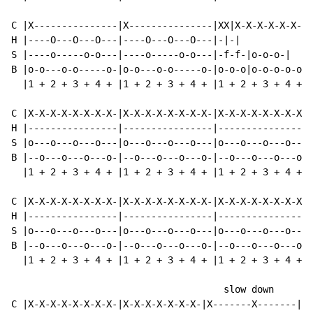
C |X---------------|X---------------|XX|X-X-X-X-X-X-X-
H |----O---O---O---|----O---O---O---|-|-|

S |----o-----o-o---|----o-----o-o---|-f-f-|o-o-o-|

B |o-o---o-o-----o-|o-o---o-o-----o-|o-o-o|o-o-o-o-o|

  |1 + 2 + 3 + 4 + |1 + 2 + 3 + 4 + |1 + 2 + 3 + 4 + |
C |X-X-X-X-X-X-X-X-|X-X-X-X-X-X-X-X-|X-X-X-X-X-X-X-X-|
H |----------------|----------------|----------------|
S |o---o---o---o---|o---o---o---o---|o---o---o---o---|
B |--o---o---o---o-|--o---o---o---o-|--o---o---o---o-|
  |1 + 2 + 3 + 4 + |1 + 2 + 3 + 4 + |1 + 2 + 3 + 4 + |
C |X-X-X-X-X-X-X-X-|X-X-X-X-X-X-X-X-|X-X-X-X-X-X-X-X-|
H |----------------|----------------|----------------|
S |o---o---o---o---|o---o---o---o---|o---o---o---o---|
B |--o---o---o---o-|--o---o---o---o-|--o---o---o---o-|
  |1 + 2 + 3 + 4 + |1 + 2 + 3 + 4 + |1 + 2 + 3 + 4 + |
                                      slow down

C |X-X-X-X-X-X-X-X-|X-X-X-X-X-X-X-|X-------X-------|X|
