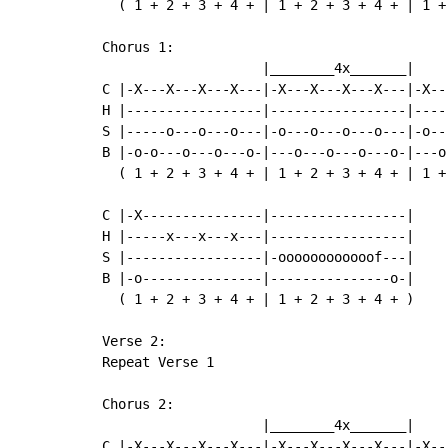
  ( 1 + 2 + 3 + 4 + | 1 + 2 + 3 + 4 + | 1 +
Chorus 1:

                    |________4x_______|

C |-X---X---X---X---|-X---X---X---X---|-X--
H |-----------------|-----------------|----
S |-----o---o---o---|-o---o---o---o---|-o--
B |-o-o---o---o---o-|---o---o---o---o-|---o
  ( 1 + 2 + 3 + 4 + | 1 + 2 + 3 + 4 + | 1 +
C |-X---------------|-----------------|

H |-----x---x---x---|-----------------|

S |-----------------|-oooooooooooof---|

B |-o---------------|---------------o-|

  ( 1 + 2 + 3 + 4 + | 1 + 2 + 3 + 4 + )

Verse 2:

Repeat Verse 1

Chorus 2:

                    |________4x_______|

C |-X---X---X---X---|-X---X---X---X---|-X--