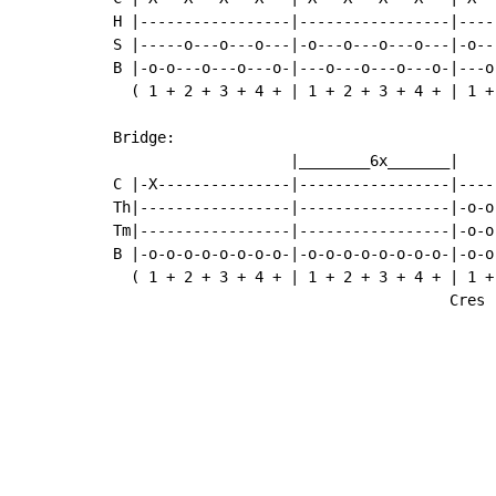
H |-----------------|-----------------|----
S |-----o---o---o---|-o---o---o---o---|-o--
B |-o-o---o---o---o-|---o---o---o---o-|---o
  ( 1 + 2 + 3 + 4 + | 1 + 2 + 3 + 4 + | 1 +
Bridge:

                    |________6x_______|

C |-X---------------|-----------------|----
Th|-----------------|-----------------|-o-o
Tm|-----------------|-----------------|-o-o
B |-o-o-o-o-o-o-o-o-|-o-o-o-o-o-o-o-o-|-o-o
  ( 1 + 2 + 3 + 4 + | 1 + 2 + 3 + 4 + | 1 +
                                      Cres