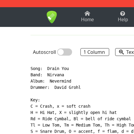
1-9
A
B
C
D
E
F
Home
Help
Autoscroll
1 Column
Tex
Song:  Drain You

Band:  Nirvana

Album:  Nevermind

Drummer:  David Grohl

Key:

C = Crash, x = soft crash

H = Hi Hat, X = slightly open hi hat

Rd = Ride Cymbal, Bl = bell of ride cymbal

Tl = Low Tom, Tm = Medium Tom, Th = High Tom
S = Snare Drum, O = accent, f = flam, d = dr