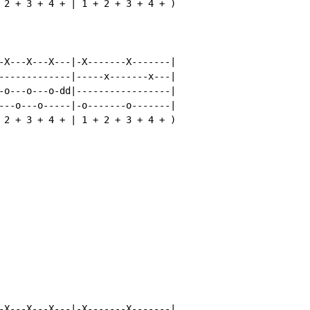
 2 + 3 + 4 + | 1 + 2 + 3 + 4 + )

-X---X---X---|-X-------X-------|

-------------|-----x-------x---|

-o---o---o-dd|-----------------|

---o---o-----|-o-------o-------|

 2 + 3 + 4 + | 1 + 2 + 3 + 4 + )

-X---X---X---|-X-------X-------|
