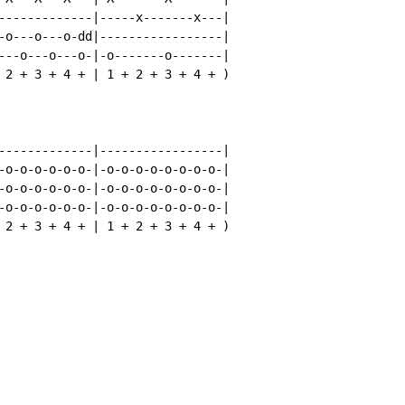
-------------|-----x-------x---|

-o---o---o-dd|-----------------|

---o---o---o-|-o-------o-------|

 2 + 3 + 4 + | 1 + 2 + 3 + 4 + )

-------------|-----------------|

-o-o-o-o-o-o-|-o-o-o-o-o-o-o-o-|

-o-o-o-o-o-o-|-o-o-o-o-o-o-o-o-|

-o-o-o-o-o-o-|-o-o-o-o-o-o-o-o-|

 2 + 3 + 4 + | 1 + 2 + 3 + 4 + )
