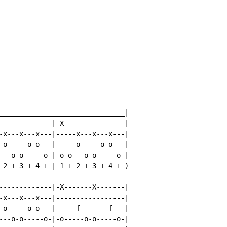
_______________________________|

-------------|-X---------------|

-x---x---x---|-----x---x---x---|

-o-----o-o---|-----o-----o-o---|

---o-o-----o-|-o-o---o-o-----o-|

 2 + 3 + 4 + | 1 + 2 + 3 + 4 + )

-------------|-X-------X-------|

-x---x---x---|-----------------|

-o-----o-o---|-----f-------f---|

---o-o-----o-|-o-----o-o-----o-|
