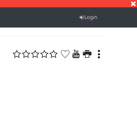
S
T
U
V
W
X
Y
Z
Login