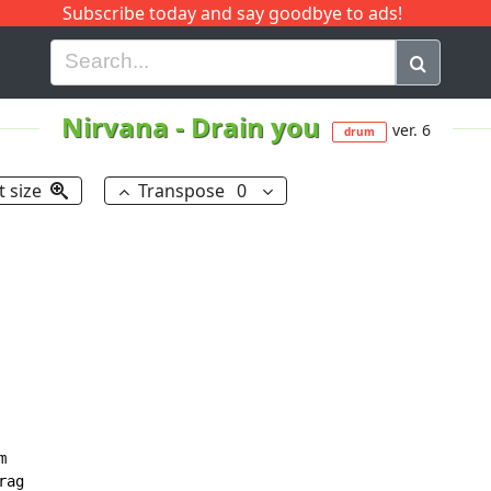
Subscribe today and say goodbye to ads!
G
H
I
J
K
L
M
N
O
P
Q
R
Nirvana
-
Drain you
ver. 6
drum
t size
Transpose
0


ag
