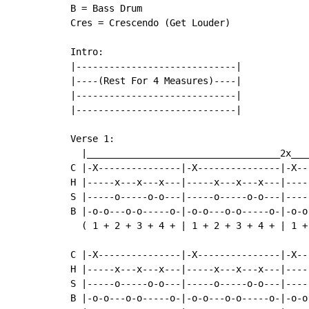
B = Bass Drum

Cres = Crescendo (Get Louder)

Intro:

|-----------------------------|

|----(Rest For 4 Measures)----|

|-----------------------------|

|-----------------------------|

Verse 1:

  |___________________________________2x___
C |-X---------------|-X---------------|-X--
H |-----x---x---x---|-----x---x---x---|----
S |-----o-----o-o---|-----o-----o-o---|----
B |-o-o---o-o-----o-|-o-o---o-o-----o-|-o-o
  ( 1 + 2 + 3 + 4 + | 1 + 2 + 3 + 4 + | 1 +
C |-X---------------|-X---------------|-X--
H |-----x---x---x---|-----x---x---x---|----
S |-----o-----o-o---|-----o-----o-o---|----
B |-o-o---o-o-----o-|-o-o---o-o-----o-|-o-o