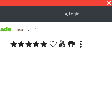
S
T
U
V
W
X
Y
Z
Login
rade
ver. 4
bass