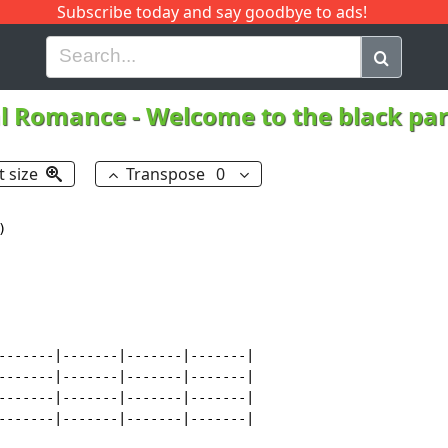
Subscribe today and say goodbye to ads!
G
H
I
J
K
L
M
N
O
P
Q
R
l Romance
-
Welcome to the black pa
t size
Transpose
0
-------------------------|--------------------------|
|--------------------------|--------------------------|
|--5--5--5--5--5--5--5--5--|--5--5--5--5--5--5--5--5--|
|----