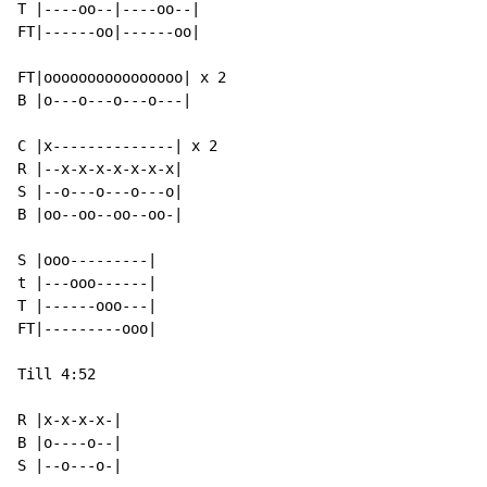
T |----oo--|----oo--|

FT|------oo|------oo|

FT|oooooooooooooooo| x 2

B |o---o---o---o---|

C |x--------------| x 2

R |--x-x-x-x-x-x-x|

S |--o---o---o---o|

B |oo--oo--oo--oo-|

S |ooo---------|

t |---ooo------|

T |------ooo---|

FT|---------ooo|

Till 4:52

R |x-x-x-x-|

B |o
-
-
-
-
o
-
-
|

S |--o---o-|
