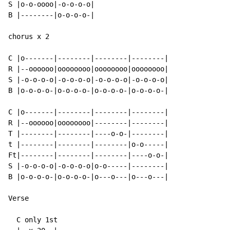
S |o-o-oooo|-o-o-o-o|

B |--------|o-o-o-o-|

chorus x 2

C |o-------|--------|--------|--------|

R |--oooooo|oooooooo|oooooooo|oooooooo|

S |-o-o-o-o|-o-o-o-o|-o-o-o-o|-o-o-o-o|

B |o-o-o-o-|o-o-o-o-|o-o-o-o-|o-o-o-o-|

C |o-------|--------|--------|--------|

R |--oooooo|oooooooo|--------|--------|

T |--------|--------|----o-o-|--------|

t |--------|--------|--------|o-o-----|

Ft|--------|--------|--------|----o-o-|

S |-o-o-o-o|-o-o-o-o|o-o-----|--------|

B |o-o-o-o-|o-o-o-o-|o---o---|o---o---|

Verse

  C only 1st
