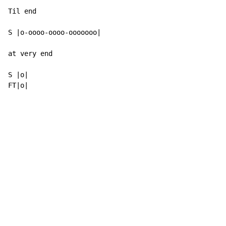
Til end

S |o-oooo-oooo-ooooooo|

at very end

S |o|

FT|o|