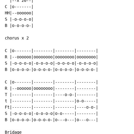
  |--x 20--|

C |o-------|

HH|--oooooo|

S |-o-o-o-o|

B |o-o-o-o-|

chorus x 2

C |o-------|--------|--------|--------|

R |--oooooo|oooooooo|oooooooo|oooooooo|

S |-o-o-o-o|-o-o-o-o|-o-o-o-o|-o-o-o-o|

B |o-o-o-o-|o-o-o-o-|o-o-o-o-|o-o-o-o-|

C |o-------|--------|--------|--------|

R |--oooooo|oooooooo|--------|--------|

T |--------|--------|----o-o-|--------|

t |--------|--------|--------|o-o-----|

Ft|--------|--------|--------|----o-o-|

S |-o-o-o-o|-o-o-o-o|o-o-----|--------|

B |o-o-o-o-|o-o-o-o-|o---o---|o---o---|

Bridage
