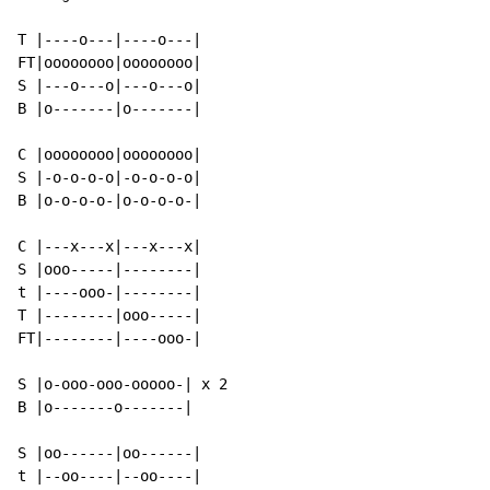
T |----o---|----o---|

FT|oooooooo|oooooooo|

S |---o---o|---o---o|

B |o-------|o-------|

C |oooooooo|oooooooo|

S |-o-o-o-o|-o-o-o-o|

B |o-o-o-o-|o-o-o-o-|

C |---x---x|---x---x|

S |ooo-----|--------|

t |----ooo-|--------|

T |--------|ooo-----|

FT|--------|----ooo-|

S |o-ooo-ooo-ooooo-| x 2

B |o-------o-------|

S |oo------|oo------|

t |--oo----|--oo----|
