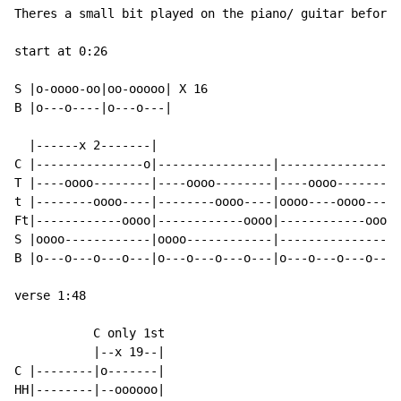
Theres a small bit played on the piano/ guitar before 
start at 0:26

S |o-oooo-oo|oo-ooooo| X 16

B |o---o----|o---o---|

  |------x 2-------|

C |---------------o|----------------|---------------o|
T |----oooo--------|----oooo--------|----oooo--------|

t |--------oooo----|--------oooo----|oooo----oooo----|

Ft|------------oooo|------------oooo|------------oooo|

S |oooo------------|oooo------------|----------------|

B |o---o---o---o---|o---o---o---o---|o---o---o---o---|

verse 1:48

           C only 1st

           |--x 19--|

C |--------|o-------|

HH|--------|--oooooo|
