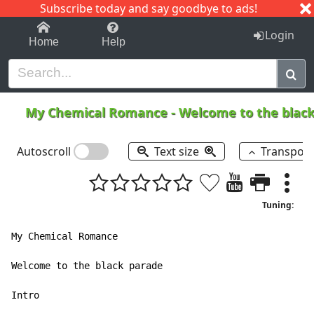
Subscribe today and say goodbye to ads!
1-9
A
B
C
D
E
F
G
H
I
J
K
Login
Home
Help
My Chemical Romance
-
Welcome to the blac
Autoscroll
Text size
Transpos
Tuning:
My Chemical Romance

Welcome to the black parade

Intro
