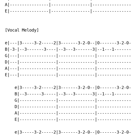
A|----------------|----------------|----------------|-
E|----------------|----------------|----------------|-
[Vocal Melody]

e|---|3-----3-2-----2|3-------3-2-0--|0-------3-2-0--|
B|-3-|--3-------3----|--3---3-------3|--1---1-------3|
G|---|---------------|---------------|---------------|
D|---|---------------|---------------|---------------|
A|---|---------------|---------------|---------------|
E|---|---------------|---------------|---------------|
    e|3-----3-2-----2|3-------3-2-0--|0-------3-2-0--|
    B|--3------3-----|--3---3-------3|--1---1-------3|
    G|---------------|---------------|---------------|
    D|---------------|---------------|---------------|
    A|---------------|---------------|---------------|
    E|---------------|---------------|---------------|
    e|3-----3-2-----2|3-------3-2-0--|0-------3-2-0--|