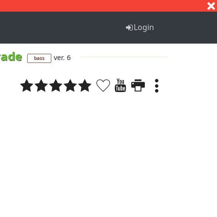
S
T
U
V
W
X
Y
Z
Login
rade
ver. 6
bass