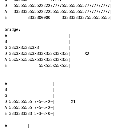
D|--5555555555522222777775555555555/7777777777|

A|--3333335555522222555555555555555/7777777777|

E|--------3333300000-----3333333333/5555555555|

bridge:

e|--------------------------|

B|--------------------------|

G|33x3x3x33x3x3-------------|

D|33x3x3x33x3x333x3x3x33x3x3|      X2

A|55x5x5x55x5x533x3x3x33x3x3|

E|-------------55x5x5x55x5x5|

e|-------------------|

B|-------------------|

G|-------------------|

D|5555555555-7~5~5~2~|       X1

A|5555555555-7~5~5~2~|

E|3333333333-5~3~2~0~|

e|--------|
