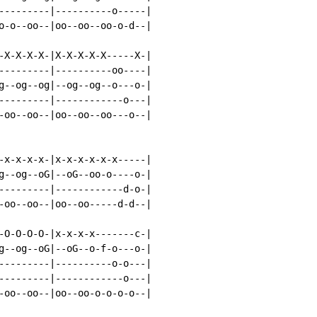
---------|----------o-----|

o-o--oo--|oo--oo--oo-o-d--|

-X-X-X-X-|X-X-X-X-X-----X-|

---------|----------oo----|

g--og--og|--og--og--o---o-|

---------|------------o---|

-oo--oo--|oo--oo--oo---o--|

-x-x-x-x-|x-x-x-x-x-x-----|

g--og--oG|--oG--oo-o----o-|

---------|------------d-o-|

-oo--oo--|oo--oo-----d-d--|

-O-O-O-O-|x-x-x-x-------c-|

g--og--oG|--oG--o-f-o---o-|

---------|----------o-o---|

---------|------------o---|

-oo--oo--|oo--oo-o-o-o-o--|
