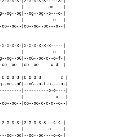
-X-X-X-X-|X-X-X-X-X-----X-|

---------|----------oo----|

g--og--og|--og--og--o---o-|

---------|------------o---|

-oo--oo--|oo--oo--oo---o--|

-x-x-x-x-|x-x-x-x-x-x-----|

---------|------------o---|

g--og--oG|--oG--oo-o--o-f-|

-oo--oo--|oo--oo-----o-d--|

-O-O-O-O-|O-O-O-O--------c-|

g--og--oG|--oG--o-f-o----o-|

---------|----------o-o----|

---------|-------------o---|

-oo--oo--|oo--oo-o-o-o--o--|

-X-X-X-X-|X-X-X-X-X---c-c-|

---------|----------o-----|

---og--og|--og--og----o-o-|
