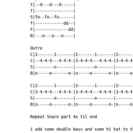
t|--d---d---d-----|

T|----------------|

S|fo--fo--fo------|

f|------------dd--|

F|--------------dd|

B|---o---o---o----|

Outro

C|2-------1-------|2-------1-------|2------
C|--4-4-4---4-4-4-|3-4-4-4---4-4-4-|3-4-4-4
S|--------o-------|--------o-------|-------
B|o-----o-------o-|o-----o-------o-|o-----o
C|2-------1-------|2-------1-------|2------
C|3-4-4-4---4-4-4-|3-4-4-4---4-4-4-|3-4-4-4
S|--------o-------|--------o-------|-------
B|o-----o-------o-|o-----o-------o-|o-----o
Repeat Snare part 4x til end

i add some double bass and some hi hat to t