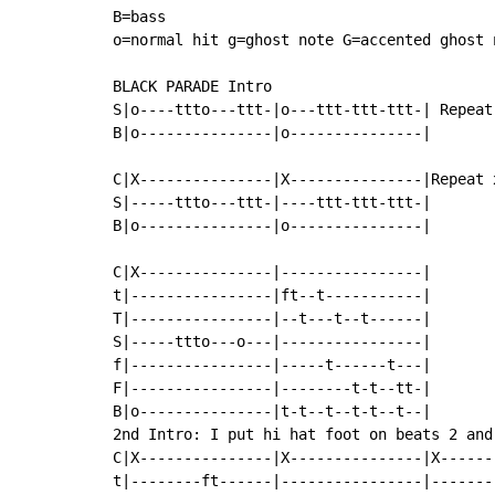
B=bass

o=normal hit g=ghost note G=accented ghost 
BLACK PARADE Intro

S|o----ttto---ttt-|o---ttt-ttt-ttt-| Repeat 
B|o---------------|o---------------|

C|X---------------|X---------------|Repeat x
S|-----ttto---ttt-|----ttt-ttt-ttt-|

B|o---------------|o---------------|

C|X---------------|----------------|

t|----------------|ft--t-----------|

T|----------------|--t---t--t------|

S|-----ttto---o---|----------------|

f|----------------|-----t------t---|

F|----------------|--------t-t--tt-|

B|o---------------|t-t--t--t-t--t--|

2nd Intro: I put hi hat foot on beats 2 and 
C|X---------------|X---------------|X-------
t|--------ft------|----------------|--------