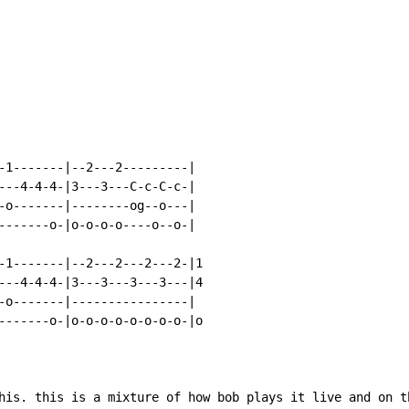
-1-------|--2---2---------|

---4-4-4-|3---3---C-c-C-c-|

-o-------|--------og--o---|

-------o-|o-o-o-o----o--o-|

-1-------|--2---2---2---2-|1

---4-4-4-|3---3---3---3---|4

-o-------|----------------|

-------o-|o-o-o-o-o-o-o-o-|o

his. this is a mixture of how bob plays it live and on t