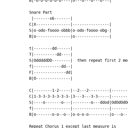
B|-o-o-o-o-o-o----|o---o---o---o---|

Snare Part

 |-------x6-------|

C|X---------------|----------------|

S|o-odo-foooo-obbb|o-odo-foooo-obg-|

B|o---------------|o---------------|

t|--------dd------|

T|----------dd----|

S|OdddddDD--------|  then repeat first 2 me
f|------------dd--|

F|--------------dd|

B|O---------------|

C|--------1-2-----|--2---2---------|-------
C|1-3-3-3-3-3-3-3-|3---3---3-3-----|-------
S|----o-------o---|--------o---ddod|OdOdOdO
f|----------------|----------------|-------
B|o-------o-o--o--|o-o-o-o---------|o---o--
Repeat Chorus 1 except last measure is
