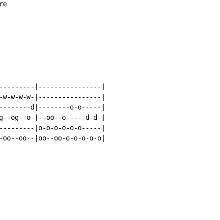
e

---------|----------------|

-w-w-w-w-|----------------|

--------d|--------o-o-----|

g--og--o-|--oo--o-----d-d-|

---------|o-o-o-o-o-o-----|

-oo--oo--|oo--oo-o-o-o-o-o|
