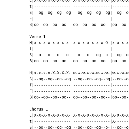
C|X-X-X-X-X-X-X-X-|X-X-X-X-X-X-X-X-|X-X-X-X
t|----------------|----------------|-------
S|--og--og--og--og|--og--og--og--og|--og--o
F|----------------|----------------|-------
B|oo--oo--oo--oo--|oo--oo--oo--oo--|oo--oo-
Verse 1

H|x-x-x-x-x-x-x-x-|x-x-x-x-x-x-x-O-|x-x-x-x
t|----------------|----------------|-------
S|--o---o---o---o-|--o---o---og--o-|--og--o
B|oo--oo--oo--oo--|oo--oo--oo--oo--|oo--oo-
H|x-x-x-x-X-X-X-X-|w-w-w-w-w-w-w-w-|w-w-w-w
S|--og--og--og--og|--og--og--og--og|--og--o
f|----------------|----------------|-------
F|----------------|----------------|-------
B|oo--oo--oo--oo--|oo--oo--oo--oo--|oo--oo-
Chorus 1

C|X-X-X-X-X-X-X-X-|X-X-X-X-X-X-X-X-|X-X-X-X
t|----------------|----------------|X------
S|--og--og--og--og|--og--og--og--o-|--og--o