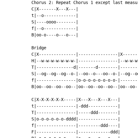
Chorus 2: Repeat Chorus 1 except last measur
C|X-------X---X---|

t|--o-------------|

S|----oooo--------|

f|--o-------------|

B|oo-o----o---o---|

Bridge

C|X---------------|----------------|X------
H|--w-w-w-w-w-w-w-|----------------|--w-w-w
T|---------------d|-------d--------|-------
S|--og--og--og--o-|--oo--o---oo--o-|--og--o
f|----------------|o-o-o-o-o-o-o-o-|-------
B|oo--oo--oo--oo--|oo--oo--oo--oo--|oo--oo-
C|X-X-X-X-X-X-----|X---X---X---X---|

t|----------------|-ddd------------|

T|----------------|-----ddd--------|

S|o-o-o-o-o-o-dddd|----------------|

f|----------------|---------ddd----|

F|----------------|-------------ddd|
