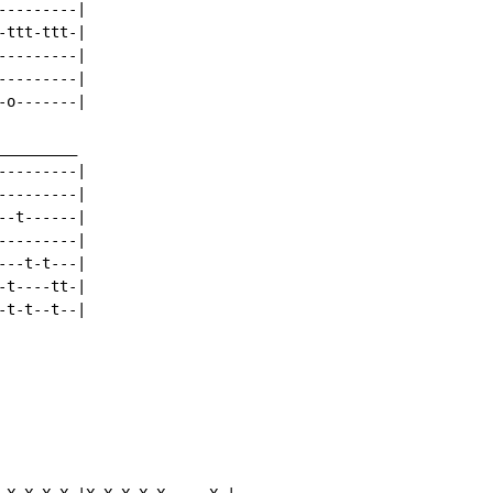
--------|

ttt-ttt-|

--------|

--------|

o-------|

________

--------|

--------|

-t------|

--------|

--t-t---|

t----tt-|

t-t--t--|
