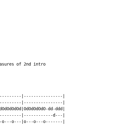
asures of 2nd intro

---------|----------------|

---------|----------------|

dOdOdOdOd|OdOdOdOdO-dd-ddd|

---------|------------d---|

-o---o---|o---o---o-------|
