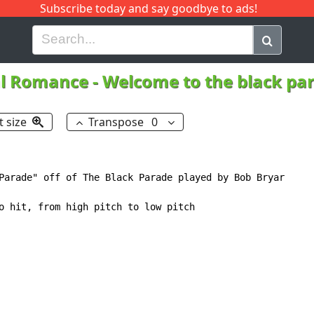
Subscribe today and say goodbye to ads!
G
H
I
J
K
L
M
N
O
P
Q
R
l Romance
-
Welcome to the black pa
t size
Transpose
0
Parade" off of The Black Parade played by Bob Bryar

o hit, from high pitch to low pitch
