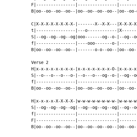
F|----------------|----------------|-------
B|oo--oo--oo--oo--|oo--oo--oo--oo--|oo--oo-
C|X-X-X-X-X-X-X-X-|-------X--X-X---|X-X-X-X
t|----------------|---o------------|X------
S|--og--og--og--og|ooo-------og--o-|--og--o
f|----------------|----ooo-------o-|-------
B|oo--oo--oo--oo--|-------o-o--oo--|oo--oo-
Verse 2

H|x-x-x-x-x-x-x-x-|x-x-x-x-x-x-x-O-|x-x-x-x
S|--o---o---o---o-|--o---o---og--o-|--og--o
f|----------------|----------------|-------
B|oo--oo--oo--oo--|oo--oo--oo--oo--|oo--oo-
H|x-x-x-x-X-X-X-X-|w-w-w-w-w-w-w-w-|w-w-w-w
S|--og--og--og--og|--og--og--og--og|--og--o
f|----------------|----------------|-------
F|----------------|----------------|-------
B|oo--oo--oo--oo--|oo--oo--oo--oo--|oo--oo-