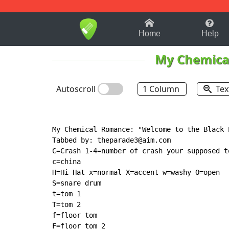
1-9
A
B
C
D
E
F
Home
Help
My Chemica
Autoscroll
1 Column
Tex
My Chemical Romance: "Welcome to the Black 
Tabbed by: theparade3@aim.com

C=Crash 1-4=number of crash your supposed t
c=china

H=Hi Hat x=normal X=accent w=washy O=open

S=snare drum

t=tom 1

T=tom 2

f=floor tom

F=floor tom 2
