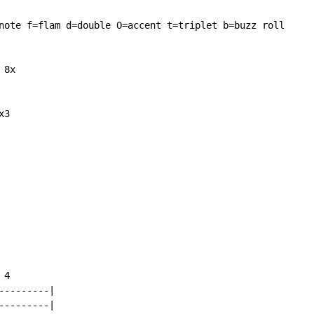
note f=flam d=double O=accent t=triplet b=buzz roll

8x

3

4

--------|

--------|
