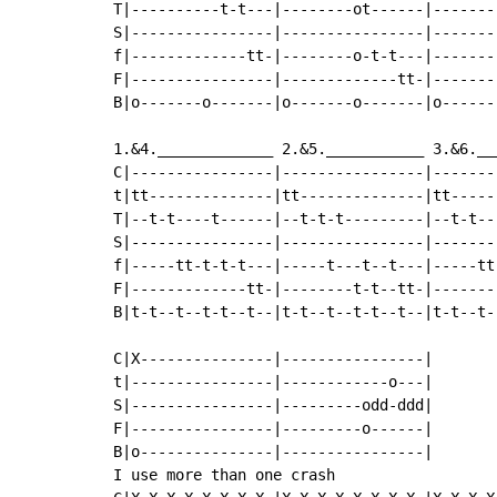
T|----------t-t---|--------ot------|--------
S|----------------|----------------|--------
f|-------------tt-|--------o-t-t---|--------
F|----------------|-------------tt-|--------
B|o-------o-------|o-------o-------|o-------
1.&4._____________ 2.&5.___________ 3.&6.___
C|----------------|----------------|--------
t|tt--------------|tt--------------|tt------
T|--t-t----t------|--t-t-t---------|--t-t---
S|----------------|----------------|--------
f|-----tt-t-t-t---|-----t---t--t---|-----tt-
F|-------------tt-|--------t-t--tt-|--------
B|t-t--t--t-t--t--|t-t--t--t-t--t--|t-t--t--
C|X---------------|----------------|

t|----------------|------------o---|

S|----------------|---------odd-ddd|

F|----------------|---------o------|

B|o---------------|----------------|

I use more than one crash
