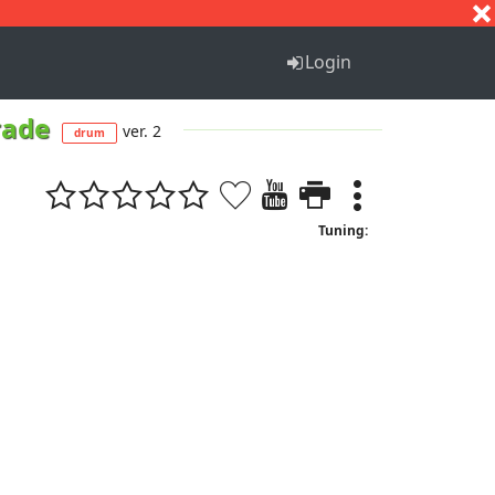
S
T
U
V
W
X
Y
Z
Login
rade
ver. 2
drum
Tuning: