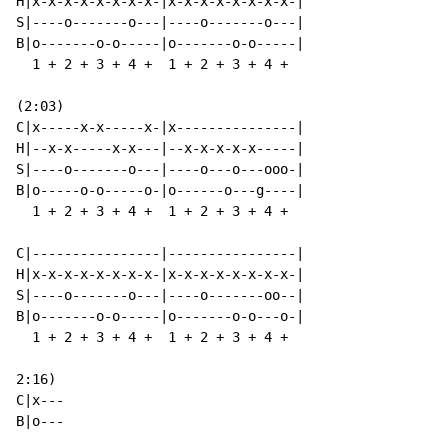
H|x-x-x-x-x-x-x-x-|x-x-x-x-x-x-x-x-|

S|----o-------o---|----o-------o---|

B|o-------o-o-----|o-------o-o-----|

  1 + 2 + 3 + 4 +  1 + 2 + 3 + 4 +

(2:03)

C|x-----x-x-----x-|x---------------|

H|--x-x-----x-x---|--x-x-x-x-x-----|

S|----o-------o---|----o---o---ooo-|

B|o-----o-o-----o-|o------o---g----|

  1 + 2 + 3 + 4 +  1 + 2 + 3 + 4 +

C|----------------|----------------|

H|x-x-x-x-x-x-x-x-|x-x-x-x-x-x-x-x-|

S|----o-------o---|----o-------oo--|

B|o-------o-o-----|o-------o-o---o-|

  1 + 2 + 3 + 4 +  1 + 2 + 3 + 4 +

2:16)

C|x---

B|o---