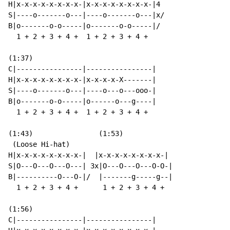
H|x-x-x-x-x-x-x-x-|x-x-x-x-x-x-x-x-|4

S|----o-------o---|----o-------o---|x/

B|o-------o-o-----|o-------o-o-----|/

  1 + 2 + 3 + 4 +  1 + 2 + 3 + 4 +

(1:37)

C|----------------|----------------|

H|x-x-x-x-x-x-x-x-|x-x-x-x-X-------|

S|----o-------o---|----o---o---ooo-|

B|o-------o-o-----|o------o---g----|

  1 + 2 + 3 + 4 +  1 + 2 + 3 + 4 +

(1:43)                (1:53)

 (Loose Hi-hat)

H|x-x-x-x-x-x-x-x-|  |x-x-x-x-x-x-x-x-|

S|O---O---O---O---| 3x|O---O---O---O-O-|

B|----------O---O-|/  |-------g-----g--|

  1 + 2 + 3 + 4 +      1 + 2 + 3 + 4 +

(1:56)

C|----------------|----------------|
