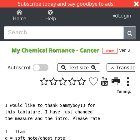
Subscribe today and say goodbye to ads!
1-9
A
B
C
D
E
F
G
H
I
J
K
Login
Home
Help
My Chemical Romance
-
Cancer
ver. 2
drum
Autoscroll
Text size
Transpos
Tuning:
I would like to thank Sammyboy13 for

this tablature. I have just changed

the measure and the intro. Please rate

f = flam

g = soft note/ghost note
