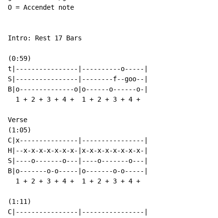
O = Accendet note

Intro: Rest 17 Bars

(0:59)

t|----------------|----------o-----|

S|----------------|--------f--goo--|

B|o--------------o|o------o------o-|

  1 + 2 + 3 + 4 +  1 + 2 + 3 + 4 +

Verse

(1:05)

C|x---------------|----------------|

H|--x-x-x-x-x-x-x-|x-x-x-x-x-x-x-x-|

S|----o-------o---|----o-------o---|

B|o-------o-o-----|o-------o-o-----|

  1 + 2 + 3 + 4 +  1 + 2 + 3 + 4 +

(1:11)

C|----------------|----------------|
