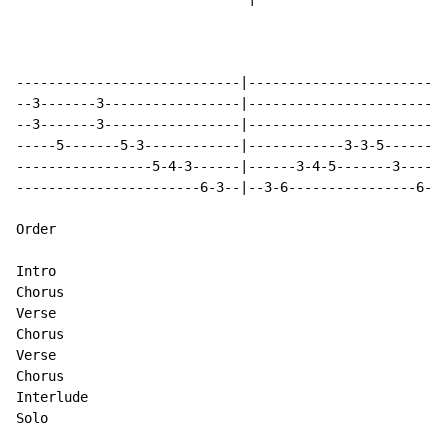
----------------------------|-------------------------
--3-------3-----------------|-------------------------
--3-------3-----------------|-------------------------
-----5-------5-3------------|------------3-3-5--------
-----------------5-4-3------|------3-4-5-------3------
-----------------------6-3--|--3-6----------------6--3
Order

Intro

Chorus

Verse

Chorus

Verse

Chorus

Interlude

Solo