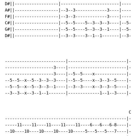
D#||------------------|------------------------|------
A#||------------------|--3--3-------------3----|------
F#||------------------|--3--3-------------3----|------
C#||------------------|--5--5----5--3--3--3----|--5--5
G#||------------------|--5--5----5--3--3--1----|--5--5
D#||------------------|--3--3----3--1--1-------|--3--3
-------------------------|------------------------|---
--------------------3----|------------------------|---
--------------------3----|--5--5----x-------------|---
--5--5--x--5--3--3--3----|--5--5----x--3--3--5----|--5
--5--5--x--5--3--3--1----|--3--3----x--3--3--5----|--5
--3--3--x--3--1--1-------|-------------1--1--3----|--3
                                                   Cho
--------------------------------------------------|---
-----11----11----11----11----11----6---6---6-8----|---
--10----10----10----10----10-----5---5---5---7----|---