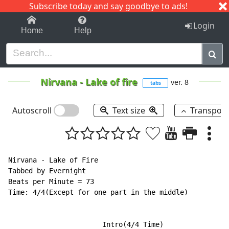
Subscribe today and say goodbye to ads!
1-9
A
B
C
D
E
F
G
H
I
J
K
Login
Home
Help
Nirvana
-
Lake of fire
ver. 8
tabs
Autoscroll
Text size
Transpos
Nirvana - Lake of Fire

Tabbed by Evernight

Beats per Minute = 73

Time: 4/4(Except for one part in the middle)

                       Intro(4/4 Time)
