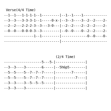
 Verse(4/4 Time)

--1--1---1-1-1-1--1---------|--1--1----1-------------|
--3--3---3-3-3-1--1-----0-x-|--3--3----3--2--2----2--|
--2--2---2-2-2-3--3---3-0---|--2--2----2--2--2----2--|
--0--0---0-0-0-3--3---------|--0--0----0--2--2----2--|
---------------1--1---------|-------------0--0----0--|
----------------------------|------------------------|
                          (2/4 Time)

-------------------5---5-|---------------|

--3--3----3--------6-----|--5h6p5--------|

--5--5----5--7--7--7-----|--------7------|

--5--5----5--7--7--7-----|----------7----|

--3--3----3--5--5--5-----|---------------|

--3--3----3--------------|---------------|
