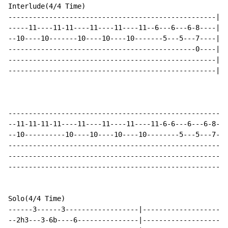
Interlude(4/4 Time)

---------------------------------------------------|

-----11----11-11----11----11----11--6---6---6-8----|

--10----10-------10----10----10-------5---5---7----|

----------------------------------------------0----|

---------------------------------------------------|

---------------------------------------------------|

------------------------------------------------------
--11-11-11-11----11----11----11----11-6-6---6---6-8---
--10----------10----10----10----10--------5---5---7---
------------------------------------------------------
------------------------------------------------------
------------------------------------------------------
Solo(4/4 Time)

------3------3------------------|---------------------
--2h3---3-6b----6---------------|---------------------