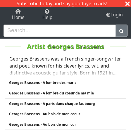
Subscribe today and say goodbye to ads!
1-9
A
B
C
D
E
F
G
H
I
J
K
Login
Home
Help
Artist Georges Brassens
Georges Brassens was a French singer-songwriter
and poet, known for his clever lyrics, wit, and
distinctive acoustic guitar style. Born in 1921 in
Sète, France, he became famous in the 1950s and
Georges Brassens - A lombre des maris
60s for his satirical and often provocative songs,
Georges Brassens - A lombre du coeur de ma mie
which dealt with themes like love, death, and
freedom. Brassens wrote and performed in
Georges Brassens - A paris dans chaque faubourg
French, but his influence extended internationally.
Georges Brassens - Au bois de mon coeur
He is considered one of France’s most important
chanson artists and remained active until his
Georges Brassens - Au bois de mon cur
death in 1981.