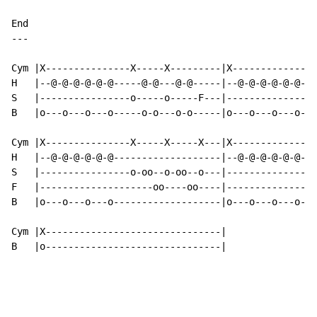
End

---

Cym |X---------------X-----X---------|X---------------
H   |--@-@-@-@-@-@-----@-@---@-@-----|--@-@-@-@-@-@---
S   |----------------o-----o-----F---|----------------
B   |o---o---o---o-----o-o---o-o-----|o---o---o---o---
Cym |X---------------X-----X-----X---|X---------------
H   |--@-@-@-@-@-@-------------------|--@-@-@-@-@-@---
S   |----------------o-oo--o-oo--o---|----------------
F   |--------------------oo----oo----|----------------
B   |o---o---o---o-------------------|o---o---o---o---
Cym |X-------------------------------|

B   |o-------------------------------|