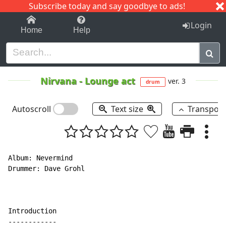
Subscribe today and say goodbye to ads!
1-9
A
B
C
D
E
F
G
H
I
J
K
Login
Home
Help
Nirvana
-
Lounge act
ver. 3
drum
Autoscroll
Text size
Transpos
Album: Nevermind

Drummer: Dave Grohl

Introduction

------------
