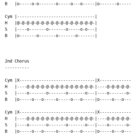
B   |o-----o-o-------o-----o---o-----|o-------o-------
Cym |--------------------------------|

H   |@-@-@-@-@-@-@-@-@-@-@-@-@-@-@-@-|

S   |----o-------o-------o-----o-o---|

B   |o-------o-------o-------o-------|

2nd Chorus

----------

Cym |X-------------------------------|X---------------
H   |----@-@-@-@-@-@-@-@-@-@-@-@-@-@-|----@-@-@-@-@-@-
S   |----o-------o-------o-------o---|----o-------o---
B   |o-----o---o-----o-----o---o-----|o-----o---o-----
Cym |X-------------------------------|X---------------
H   |----@-@-@-@-@-@-@-@-@-@-@-@-@-@-|----@-@-@-@-@-@-
S   |----o-------o-------o-------o---|----o-------o---
B   |o-----o---o-----o-----o---o-----|o-----o---o-----