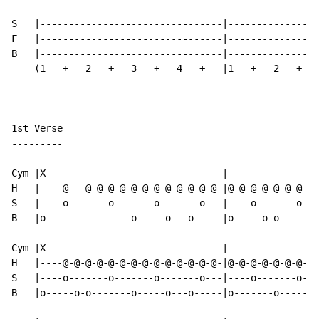
S   |--------------------------------|----------------
F   |--------------------------------|----------------
B   |--------------------------------|----------------
    (1   +   2   +   3   +   4   +   |1   +   2   +   
1st Verse

---------

Cym |X-------------------------------|----------------
H   |----@---@-@-@-@-@-@-@-@-@-@-@-@-|@-@-@-@-@-@-@-@-
S   |----o-------o-------o-------o---|----o-------o---
B   |o---------------o-----o---o-----|o-----o-o-------
Cym |X-------------------------------|----------------
H   |----@-@-@-@-@-@-@-@-@-@-@-@-@-@-|@-@-@-@-@-@-@-@-
S   |----o-------o-------o-------o---|----o-------o---
B   |o-----o-o-------o-----o---o-----|o-------o-----o-