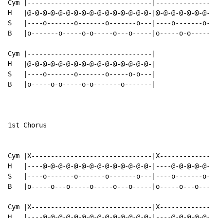
Cym |--------------------------------|----------------
H   |@-@-@-@-@-@-@-@-@-@-@-@-@-@-@-@-|@-@-@-@-@-@-@-@-
S   |----o-------o-------o-------o---|----o-------o---
B   |o-------o-----o-o-----o---o-----|o-----o-o-----o-
Cym |--------------------------------|

H   |@-@-@-@-@-@-@-@-@-@-@-@-@-@-@-@-|

S   |----o-------o-------o-----o-o---|

B   |o-----o-o-----o-o-------o-------|

1st Chorus

----------

Cym |X-------------------------------|X---------------
H   |----@-@-@-@-@-@-@-@-@-@-@-@-@-@-|----@-@-@-@-@-@-
S   |----o-------o-------o-------o---|----o-------o---
B   |o-----o---o-----o-----o---o-----|o-----o---o-----
Cym |X-------------------------------|X---------------
H   |----@-@-@-@-@-@-@-@-@-@-@-@-@-@-|----@-@-@-@-@-@-