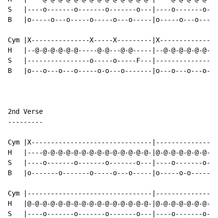
S   |----o-------o-------o-------o---|----o-------o---
B   |o-----o---o-----o-----o---o-----|o-----o---o-----
Cym |X---------------X-----X---------|X---------------
H   |--@-@-@-@-@-@-----@-@---@-@-----|--@-@-@-@-@-@---
S   |----------------o-----o-----F---|----------------
B   |o---o---o---o-----o-o---o-------|o---o---o---o---
2nd Verse

---------

Cym |X-------------------------------|----------------
H   |----@-@-@-@-@-@-@-@-@-@-@-@-@-@-|@-@-@-@-@-@-@-@-
S   |----o-------o-------o-------o---|----o-------o---
B   |o-------o-------o-----o---o-----|o-----o-o-------
Cym |--------------------------------|----------------
H   |@-@-@-@-@-@-@-@-@-@-@-@-@-@-@-@-|@-@-@-@-@-@-@-@-
S   |----o-------o-------o-------o---|----o-------o---