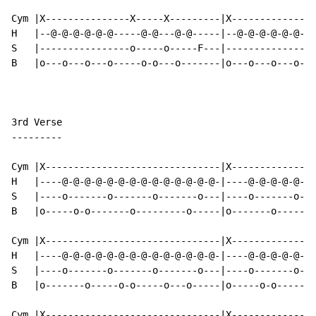
Cym |X---------------X-----X---------|X---------------
H   |--@-@-@-@-@-@-----@-@---@-@-----|--@-@-@-@-@-@---
S   |----------------o-----o-----F---|----------------
B   |o---o---o---o-----o-o---o-------|o---o---o---o---
3rd Verse

---------

Cym |X-------------------------------|X---------------
H   |----@-@-@-@-@-@-@-@-@-@-@-@-@-@-|----@-@-@-@-@-@-
S   |----o-------o-------o-------o---|----o-------o---
B   |o-----o-o-------o---------o-----|o-------o-------
Cym |X-------------------------------|X---------------
H   |----@-@-@-@-@-@-@-@-@-@-@-@-@-@-|----@-@-@-@-@-@-
S   |----o-------o-------o-------o---|----o-------o---
B   |o-------o-----o-o-----o---o-----|o-----o-o-------
Cym |X-------------------------------|X---------------