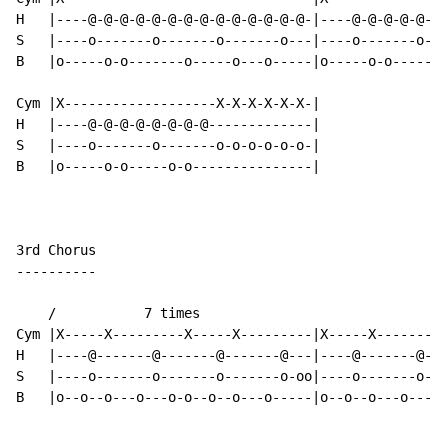
H   |----@-@-@-@-@-@-@-@-@-@-@-@-@-@-|----@-@-@-@-@-@-
S   |----o-------o-------o-------o---|----o-------o---
B   |o-----o-o-------o-----o---o-----|o-----o-o-----o-
Cym |X-------------------X-X-X-X-X-X-|

H   |----@-@-@-@-@-@-@-@-------------|

S   |----o-------o-------o-o-o-o-o-o-|

B   |o-----o-o-----o-o---------------|

3rd Chorus

----------

    /           7 times

Cym |X-----X---------X-----X---------|X-----X---------
H   |----@-------@-------@-------@---|----@-------@---
S   |----o-------o-------o-------o-oo|----o-------o---
B   |o--o--o---o---o-o--o--o---o-----|o--o--o---o---o-