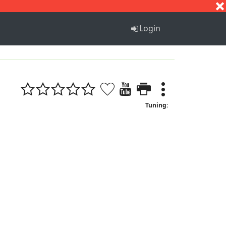
S
T
U
V
W
X
Y
Z
Login
Tuning: