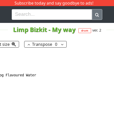
Subscribe today and say goodbye to ads!
G
H
I
J
K
L
M
N
O
P
Q
R
Limp Bizkit
-
My way
ver. 2
drum
t size
Transpose
0