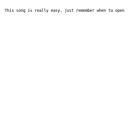
This song is really easy, just remember when to open t