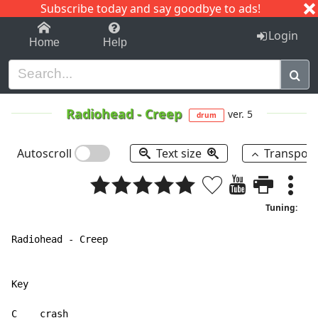
Subscribe today and say goodbye to ads!
1-9
A
B
C
D
E
F
G
H
I
J
K
Login
Home
Help
Radiohead
-
Creep
ver. 5
drum
Autoscroll
Text size
Transpos
Tuning:
Radiohead - Creep

Key

C    crash
