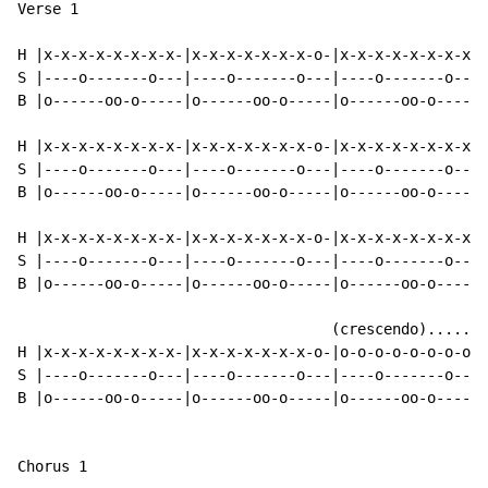
Verse 1

H |x-x-x-x-x-x-x-x-|x-x-x-x-x-x-x-o-|x-x-x-x-x-x-x-x-|
S |----o-------o---|----o-------o---|----o-------o---|
B |o------oo-o-----|o------oo-o-----|o------oo-o-----|
H |x-x-x-x-x-x-x-x-|x-x-x-x-x-x-x-o-|x-x-x-x-x-x-x-x-|
S |----o-------o---|----o-------o---|----o-------o---|
B |o------oo-o-----|o------oo-o-----|o------oo-o-----|
H |x-x-x-x-x-x-x-x-|x-x-x-x-x-x-x-o-|x-x-x-x-x-x-x-x-|
S |----o-------o---|----o-------o---|----o-------o---|
B |o------oo-o-----|o------oo-o-----|o------oo-o-----|
                                    (crescendo).......
H |x-x-x-x-x-x-x-x-|x-x-x-x-x-x-x-o-|o-o-o-o-o-o-o-o-|
S |----o-------o---|----o-------o---|----o-------o---|
B |o------oo-o-----|o------oo-o-----|o------oo-o-----|
Chorus 1
