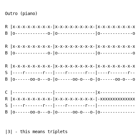
Outro (piano)

R |x-x-x-x-x-x-x-x-|x-x-x-x-x-x-x-x-|x-x-x-x-x-x-x-x-|
B |o-------------o-|o---------------|o-------------o-|
R |x-x-x-x-x-x-x-x-|x-x-x-x-x-x-x-x-|x-x-x-x-x-x-x-x-|
B |o-------------o-|o---------------|o-------------o-|
R |x-x-x-x-x-x-x-x-|x-x-x-x-x-x-x-x-|x-x-x-x-x-x-x-x-|
S |----r-------r---|----r-------r---|----r-------r---|
B |o------oo-o---o-|o------oo-o---o-|o------oo-o---o-|
C |----------------|----------------|x---------------|
R |x-x-x-x-x-x-x-x-|x-x-x-x-x-x-x-x-|-xxxxxxxxxxxxxxx|
S |----r-------r---|----r-------r---|----------------|
B |o------oo-o---o-|o------oo-o---o-|o---------------|
|3| - this means triplets
