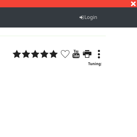
S
T
U
V
W
X
Y
Z
Login
Tuning: