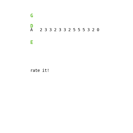
G
D
E
rate it!