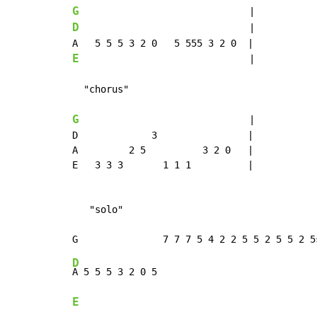
G
D
                              |

E
                              |

  "chorus"

G
                              |

D             3                |

A         2 5          3 2 0   |

E   3 3 3       1 1 1          |

   "solo"

D
E