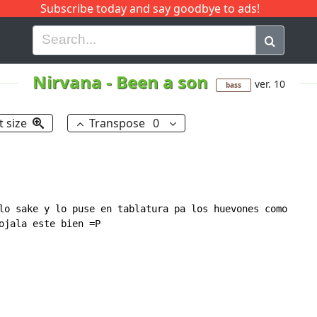
Subscribe today and say goodbye to ads!
G
H
I
J
K
L
M
N
O
P
Q
R
Nirvana
-
Been a son
ver. 10
bass
t size
Transpose
0
lo sake y lo puse en tablatura pa los huevones como

ojala este bien =P
