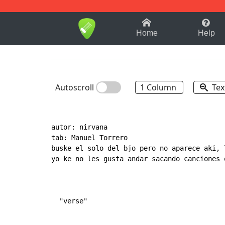
1-9
A
B
C
D
E
F
Home
Help
Autoscroll
1 Column
Tex
autor: nirvana

tab: Manuel Torrero

buske el solo del bjo pero no aparece aki, 
yo ke no les gusta andar sacando canciones 
  "verse"
