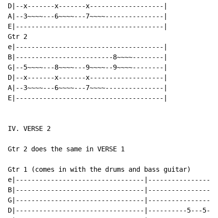
D|--x-------x-------x-------------------|

A|--3~~~~---6~~~~---7~~~~---------------|

E|--------------------------------------|

Gtr 2

e|--------------------------------------|

B|-------------------------8~~~~--------|

G|--5~~~~---8~~~~---9~~~~--9~~~~--------|

D|--x-------x-------x-------------------|

A|--3~~~~---6~~~~---7~~~~---------------|

E|--------------------------------------|

IV. VERSE 2

Gtr 2 does the same in VERSE 1

Gtr 1 (comes in with the drums and bass guitar)

e|---------------------------------|------------------
B|---------------------------------|------------------
G|---------------------------------|------------------
D|---------------------------------|----------5---5---