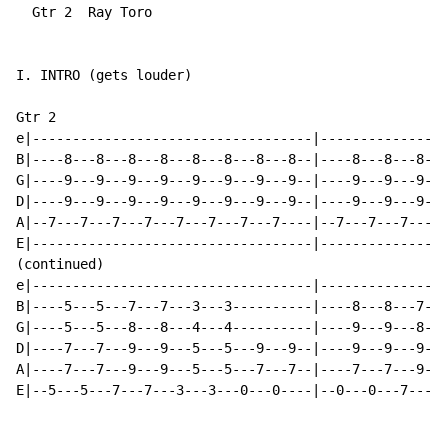
  Gtr 2  Ray Toro

I. INTRO (gets louder)

Gtr 2

e|-----------------------------------|----------------
B|----8---8---8---8---8---8---8---8--|----8---8---8---
G|----9---9---9---9---9---9---9---9--|----9---9---9---
D|----9---9---9---9---9---9---9---9--|----9---9---9---
A|--7---7---7---7---7---7---7---7----|--7---7---7---7-
E|-----------------------------------|----------------
(continued)

e|-----------------------------------|----------------
B|----5---5---7---7---3---3----------|----8---8---7---
G|----5---5---8---8---4---4----------|----9---9---8---
D|----7---7---9---9---5---5---9---9--|----9---9---9---
A|----7---7---9---9---5---5---7---7--|----7---7---9---
E|--5---5---7---7---3---3---0---0----|--0---0---7---7-