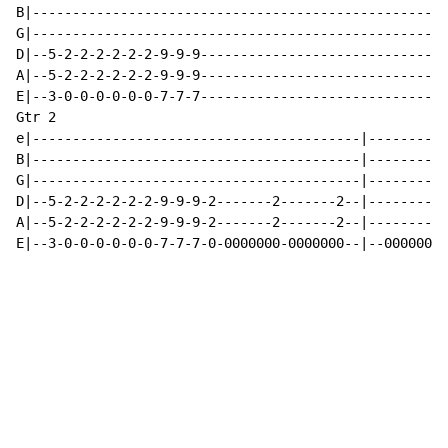
B|----------------------------------------------------
G|----------------------------------------------------
D|--5-2-2-2-2-2-2-9-9-9-----------------------------2-
A|--5-2-2-2-2-2-2-9-9-9-----------------------------2-
E|--3-0-0-0-0-0-0-7-7-7-----------------------------0-
Gtr 2

e|-----------------------------------------|----------
B|-----------------------------------------|----------
G|-----------------------------------------|----------
D|--5-2-2-2-2-2-2-9-9-9-2-------2-------2--|--------2-
A|--5-2-2-2-2-2-2-9-9-9-2-------2-------2--|--------2-
E|--3-0-0-0-0-0-0-7-7-7-0-0000000-0000000--|--0000000-