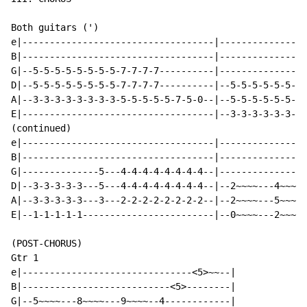
Both guitars (')

e|-----------------------------------|----------------
B|-----------------------------------|----------------
G|--5-5-5-5-5-5-5-5-7-7-7-7----------|----------------
D|--5-5-5-5-5-5-5-5-7-7-7-7----------|--5-5-5-5-5-5-5-
A|--3-3-3-3-3-3-3-3-5-5-5-5-5-7-5-0--|--5-5-5-5-5-5-5-
E|-----------------------------------|--3-3-3-3-3-3-3-
(continued)

e|-----------------------------------|----------------
B|-----------------------------------|----------------
G|--------------5---4-4-4-4-4-4-4-4--|----------------
D|--3-3-3-3-3---5---4-4-4-4-4-4-4-4--|--2~~~~---4~~~~-
A|--3-3-3-3-3---3---2-2-2-2-2-2-2-2--|--2~~~~---5~~~~-
E|--1-1-1-1-1------------------------|--0~~~~---2~~~~-
(POST-CHORUS)

Gtr 1

e|-------------------------------<5>~~--|

B|---------------------------<5>--------|

G|--5~~~~---8~~~~---9~~~~--4------------|
