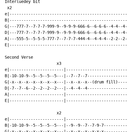
Interluedey bit

 x2

e|----------------------------------------------------
B|----------------------------------------------------
G|---777-7--7-7-7-999-9--9-9-9-666-6--6-6-6--4-4--4-4-
D|---777-7--7-7-7-999-9--9-9-9-666-6--6-6-6--4-4--4-4-
A|---555-5--5-5-5-777-7--7-7-7-444-4--4-4-4--2-2--2-2-
E|----------------------------------------------------
Second Verse

                      x3

e|-----------------------|----------------------------
B|-10-10-9--5--5--5--5---|--7--7--7-------------------
G|-x--x--x--x--x--x--x---|--x--x--x--(drum fill)------
D|-7--7--6--2--2--2--2---|--4--4--4-------------------
A|-----------------------|----------------------------
E|-----------------------|----------------------------
                      x2

e|-----------------------|----------------------------
B|-10-10-9--5--5--5--5---|--9--9--7--7-9-7------------
G|-x--x--x--x--x--x--x---|--x--x--x--x-x-x------------