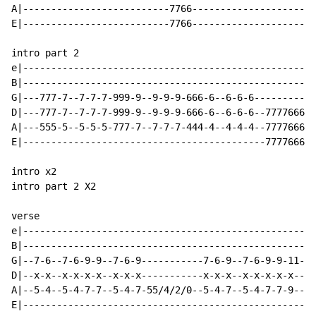
A|--------------------------7766----------------------
E|--------------------------7766----------------------
intro part 2

e|----------------------------------------------------
B|----------------------------------------------------
G|---777-7--7-7-7-999-9--9-9-9-666-6--6-6-6-----------
D|---777-7--7-7-7-999-9--9-9-9-666-6--6-6-6--77776666-
A|---555-5--5-5-5-777-7--7-7-7-444-4--4-4-4--77776666-
E|-------------------------------------------77776666-
intro x2

intro part 2 X2

verse

e|----------------------------------------------------
B|----------------------------------------------------
G|--7-6--7-6-9-9--7-6-9-----------7-6-9--7-6-9-9-11-9-
D|--x-x--x-x-x-x--x-x-x-----------x-x-x--x-x-x-x-x--x-
A|--5-4--5-4-7-7--5-4-7-55/4/2/0--5-4-7--5-4-7-7-9--7-
E|----------------------------------------------------