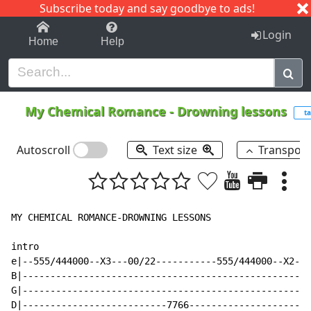
Subscribe today and say goodbye to ads!
1-9
A
B
C
D
E
F
G
H
I
J
K
Login
Home
Help
My Chemical Romance
-
Drowning lessons
ta
Autoscroll
Text size
Transpos
MY CHEMICAL ROMANCE-DROWNING LESSONS

intro

e|--555/444000--X3---00/22-----------555/444000--X2--4
B|----------------------------------------------------
G|----------------------------------------------------
D|--------------------------7766----------------------