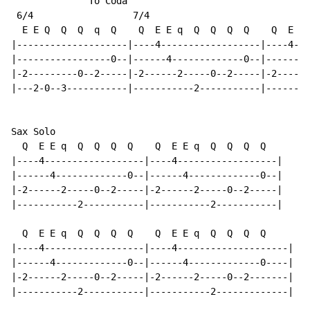
              To Coda

 6/4                  7/4

  E E Q  Q  Q  q  Q    Q  E E q  Q  Q  Q  Q    Q  E E 
|--------------------|----4------------------|----4---
|-----------------0--|------4-------------0--|------4-
|-2---------0--2-----|-2------2-----0--2-----|-2------
|---2-0--3-----------|-----------2-----------|--------
Sax Solo

  Q  E E q  Q  Q  Q  Q    Q  E E q  Q  Q  Q  Q

|----4------------------|----4------------------|

|------4-------------0--|------4-------------0--|

|-2------2-----0--2-----|-2------2-----0--2-----|

|-----------2-----------|-----------2-----------|

  Q  E E q  Q  Q  Q  Q    Q  E E q  Q  Q  Q  Q

|----4------------------|----4--------------------|

|------4-------------0--|------4-------------0----|

|-2------2-----0--2-----|-2------2-----0--2-------|

|-----------2-----------|-----------2-------------|
