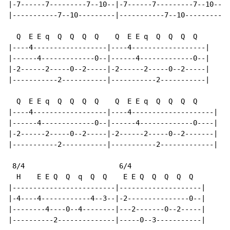
|-7------7---------7--10--|-7------7---------7--10----
|-----------7--10---------|-----------7--10-----------
  Q  E E q  Q  Q  Q  Q    Q  E E q  Q  Q  Q  Q

|----4------------------|----4------------------|

|------4-------------0--|------4-------------0--|

|-2------2-----0--2-----|-2------2-----0--2-----|

|-----------2-----------|-----------2-----------|

  Q  E E q  Q  Q  Q  Q    Q  E E q  Q  Q  Q  Q

|----4------------------|----4--------------------|

|------4-------------0--|------4-------------0----|

|-2------2-----0--2-----|-2------2-----0--2-------|

|-----------2-----------|-----------2-------------|

 8/4                       6/4

  H    E E Q  Q  q  Q  Q    E E Q  Q  Q  Q  Q

|-------------------------|--------------------|

|-4----4------------4--3--|-2---------------0--|

|--------4----0--4--------|---2-------0--2-----|

|----------2--------------|-----0--3-----------|
