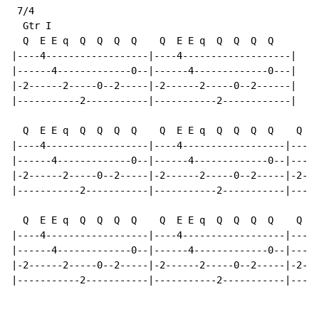
 7/4

  Gtr I

  Q  E E q  Q  Q  Q  Q    Q  E E q  Q  Q  Q  Q

|----4------------------|----4-------------------|

|------4-------------0--|------4-------------0---|

|-2------2-----0--2-----|-2------2-----0--2------|

|-----------2-----------|-----------2------------|

  Q  E E q  Q  Q  Q  Q    Q  E E q  Q  Q  Q  Q    Q  E
|----4------------------|----4------------------|----4
|------4-------------0--|------4-------------0--|-----
|-2------2-----0--2-----|-2------2-----0--2-----|-2---
|-----------2-----------|-----------2-----------|-----
  Q  E E q  Q  Q  Q  Q    Q  E E q  Q  Q  Q  Q    Q  E
|----4------------------|----4------------------|----4
|------4-------------0--|------4-------------0--|-----
|-2------2-----0--2-----|-2------2-----0--2-----|-2---
|-----------2-----------|-----------2-----------|-----