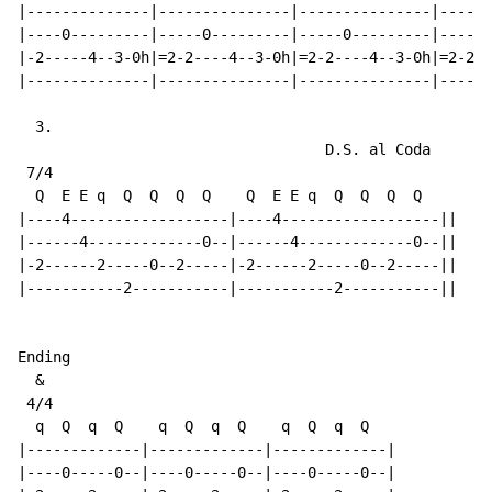
|--------------|---------------|---------------|------
|----0---------|-----0---------|-----0---------|-----0
|-2-----4--3-0h|=2-2----4--3-0h|=2-2----4--3-0h|=2-2--
|--------------|---------------|---------------|------
  3.

                                   D.S. al Coda

 7/4

  Q  E E q  Q  Q  Q  Q    Q  E E q  Q  Q  Q  Q

|----4------------------|----4------------------||

|------4-------------0--|------4-------------0--||

|-2------2-----0--2-----|-2------2-----0--2-----||

|-----------2-----------|-----------2-----------||

Ending

  &

 4/4

  q  Q  q  Q    q  Q  q  Q    q  Q  q  Q

|-------------|-------------|-------------|

|----0-----0--|----0-----0--|----0-----0--|
