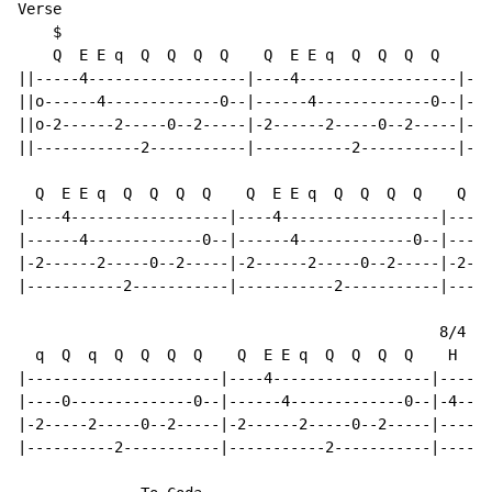
Verse

    $

    Q  E E q  Q  Q  Q  Q    Q  E E q  Q  Q  Q  Q    q 
||-----4------------------|----4------------------|---
||o------4-------------0--|------4-------------0--|---
||o-2------2-----0--2-----|-2------2-----0--2-----|-2-
||------------2-----------|-----------2-----------|---
  Q  E E q  Q  Q  Q  Q    Q  E E q  Q  Q  Q  Q    Q  E
|----4------------------|----4------------------|----4
|------4-------------0--|------4-------------0--|-----
|-2------2-----0--2-----|-2------2-----0--2-----|-2---
|-----------2-----------|-----------2-----------|-----
                                                8/4

  q  Q  q  Q  Q  Q  Q    Q  E E q  Q  Q  Q  Q    H    
|----------------------|----4------------------|------
|----0--------------0--|------4-------------0--|-4----
|-2-----2-----0--2-----|-2------2-----0--2-----|------
|----------2-----------|-----------2-----------|------