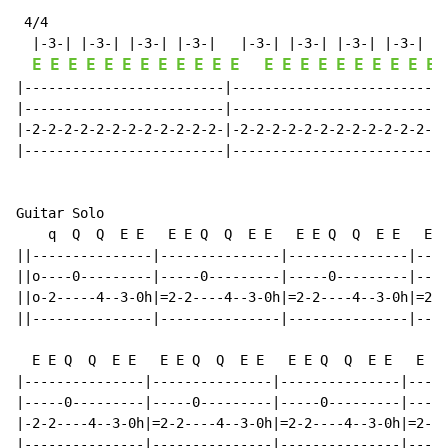
 4/4

  |-3-| |-3-| |-3-| |-3-|   |-3-| |-3-| |-3-| |-3-|

E
E
E
E
E
E
E
E
E
E
E
E
E
E
E
E
E
E
E
E
E
E
|-------------------------|-------------------------||

|-------------------------|-------------------------||

|-2-2-2-2-2-2-2-2-2-2-2-2-|-2-2-2-2-2-2-2-2-2-2-2-2-||

|-------------------------|-------------------------||

Guitar Solo

    q  Q  Q  E E   E E Q  Q  E E   E E Q  Q  E E   E E
||---------------|---------------|---------------|----
||o----0---------|-----0---------|-----0---------|----
||o-2-----4--3-0h|=2-2----4--3-0h|=2-2----4--3-0h|=2-2
||---------------|---------------|---------------|----
  E E Q  Q  E E   E E Q  Q  E E   E E Q  Q  E E   E E 
|---------------|---------------|---------------|-----
|-----0---------|-----0---------|-----0---------|-----
|-2-2----4--3-0h|=2-2----4--3-0h|=2-2----4--3-0h|=2-2-
|---------------|---------------|---------------|-----