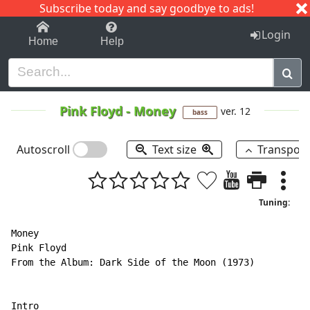
Subscribe today and say goodbye to ads!
1-9
A
B
C
D
E
F
G
H
I
J
K
Login
Home
Help
Pink Floyd
-
Money
ver. 12
bass
Autoscroll
Text size
Transpos
Tuning:
Money

Pink Floyd

From the Album: Dark Side of the Moon (1973)

Intro
