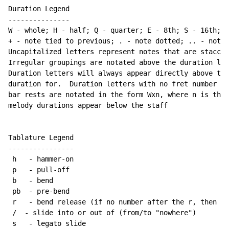
Duration Legend

---------------

W - whole; H - half; Q - quarter; E - 8th; S - 16th; T
+ - note tied to previous; . - note dotted; .. - note 
Uncapitalized letters represent notes that are staccat
Irregular groupings are notated above the duration lin
Duration letters will always appear directly above the
duration for.  Duration letters with no fret number be
bar rests are notated in the form Wxn, where n is the 
melody durations appear below the staff

Tablature Legend

----------------

 h   - hammer-on

 p   - pull-off

 b   - bend

 pb  - pre-bend

 r   - bend release (if no number after the r, then re
 /  - slide into or out of (from/to "nowhere")

 s   - legato slide
