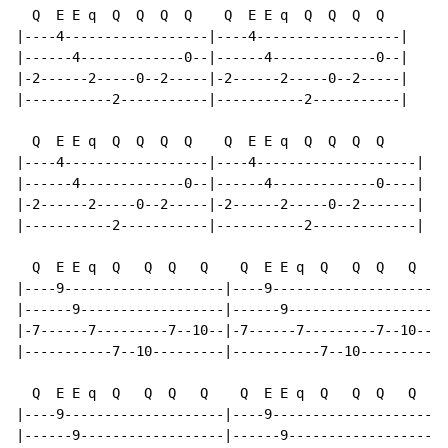
  Q  E E q  Q  Q  Q  Q    Q  E E q  Q  Q  Q  Q

|----4------------------|----4------------------|

|------4-------------0--|------4-------------0--|

|-2------2-----0--2-----|-2------2-----0--2-----|

|-----------2-----------|-----------2-----------|

  Q  E E q  Q  Q  Q  Q    Q  E E q  Q  Q  Q  Q

|----4------------------|----4--------------------|

|------4-------------0--|------4-------------0----|

|-2------2-----0--2-----|-2------2-----0--2-------|

|-----------2-----------|-----------2-------------|

  Q  E E q  Q   Q  Q   Q    Q  E E q  Q   Q  Q   Q

|----9--------------------|----9--------------------|

|------9------------------|------9------------------|

|-7------7---------7--10--|-7------7---------7--10--|

|-----------7--10---------|-----------7--10---------|

  Q  E E q  Q   Q  Q   Q    Q  E E q  Q   Q  Q   Q

|----9--------------------|----9----------------------
|------9------------------|------9--------------------