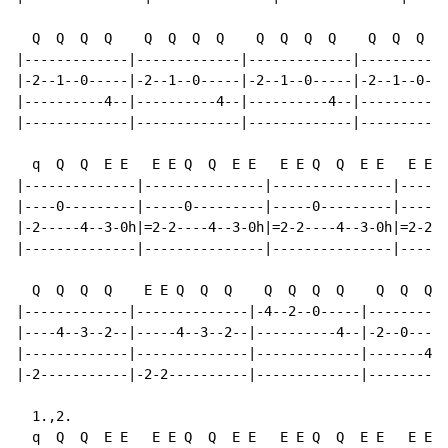
  Q  Q  Q  Q    Q  Q  Q  Q    Q  Q  Q  Q    Q  Q  Q  Q

|-------------|-------------|-------------|-----------
|-2--1--0-----|-2--1--0-----|-2--1--0-----|-2--1--0---
|----------4--|----------4--|----------4--|----------4
|-------------|-------------|-------------|-----------
  q  Q  Q  E E   E E Q  Q  E E   E E Q  Q  E E   E E Q
|--------------|---------------|---------------|------
|----0---------|-----0---------|-----0---------|-----0
|-2-----4--3-0h|=2-2----4--3-0h|=2-2----4--3-0h|=2-2--
|--------------|---------------|---------------|------
  Q  Q  Q  Q    E E Q  Q  Q    Q  Q  Q  Q    Q  Q  Q  
|-------------|--------------|-4--2--0-----|----------
|----4--3--2--|-----4--3--2--|----------4--|-2--0-----
|-------------|--------------|-------------|-------4--
|-2-----------|-2-2----------|-------------|----------
  1.,2.

  q  Q  Q  E E   E E Q  Q  E E   E E Q  Q  E E   E E Q