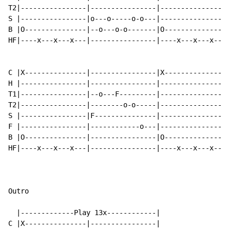
T2|----------------|----------------|----------------|
S |----------------|o---o-----o-o---|----------------|
B |O---------------|--o---o-o-------|O---------------|
HF|----x---x---x---|----------------|----x---x---x---|
C |X---------------|----------------|X---------------|
H |----------------|----------------|----------------|
T1|----------------|--o---F---------|----------------|
T2|----------------|--------o-o-----|----------------|
S |----------------|F---------------|----------------|
F |----------------|------------o---|----------------|
B |O---------------|----------------|O---------------|
HF|----x---x---x---|----------------|----x---x---x---|
Outro

  |-------------Play 13x------------|

C |X---------------|----------------|
