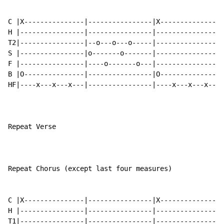
C |X---------------|----------------|X---------------|
H |----------------|----------------|----------------|
T2|----------------|--o---o---o-----|----------------|
S |----------------|o-------o-------|----------------|
F |----------------|----o-------o---|----------------|
B |O---------------|----------------|O---------------|
HF|----x---x---x---|----------------|----x---x---x---|
Repeat Verse

Repeat Chorus (except last four measures)

C |X---------------|----------------|X---------------|
H |----------------|----------------|----------------|
T1|----------------|----------------|----------------|