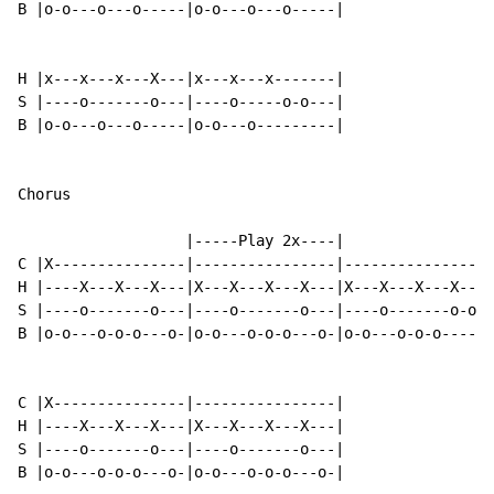
B |o-o---o---o-----|o-o---o---o-----|

H |x---x---x---X---|x---x---x-------|

S |----o-------o---|----o-----o-o---|

B |o-o---o---o-----|o-o---o---------|

Chorus

                   |-----Play 2x----|

C |X---------------|----------------|----------------|

H |----X---X---X---|X---X---X---X---|X---X---X---X---|

S |----o-------o---|----o-------o---|----o-------o-oo|

B |o-o---o-o-o---o-|o-o---o-o-o---o-|o-o---o-o-o-----|

C |X---------------|----------------|

H |----X---X---X---|X---X---X---X---|

S |----o-------o---|----o-------o---|

B |o-o---o-o-o---o-|o-o---o-o-o---o-|
