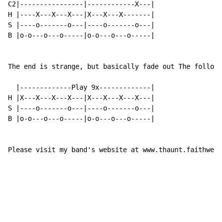
C2|----------------|------------X---|

H |----X---X---X---|X---X---X-------|

S |----o-------o---|----o-------o---|

B |o-o---o---o-----|o-o---o---o-----|

The end is strange, but basically fade out The followi
  |-------------Play 9x-------------|

H |X---X---X---X---|X---X---X---X---|

S |----o-------o---|----o-------o---|

B |o-o---o---o-----|o-o---o---o-----|

Please visit my band's website at www.thaunt.faithweb.