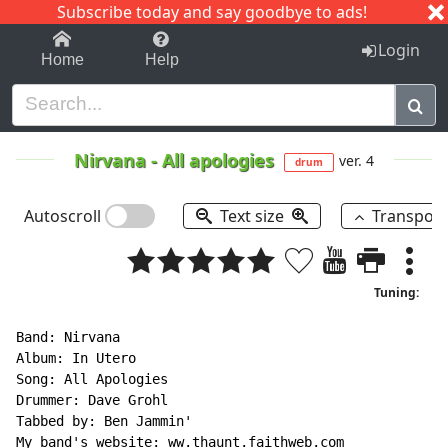
Subscribe today and say goodbye to ads!
1-9
A
B
C
D
E
F
G
H
I
J
K
Login
Home
Help
Nirvana
-
All apologies
ver. 4
drum
Autoscroll
Text size
Transpos
Tuning:
Band: Nirvana

Album: In Utero

Song: All Apologies

Drummer: Dave Grohl

Tabbed by: Ben Jammin'

My band's website: ww.thaunt.faithweb.com
