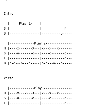
Intro

  |-----Play 3x----|

S |----------------|------------F---|

B |----------------|----------o-----|

  |-------------Play 2x-------------|

H |x---x---x---X---|x---x---x-------|

S |----o-------o---|----o-------o---|

F |----------------|------------o---|

B |o-o---o---o-----|o-o---o---o-----|

Verse

  |-------------Play 7x-------------|

H |x---x---x---X---|x---x---x-------|

S |----o-------o---|----o-------o---|

F |----------------|------------o---|
