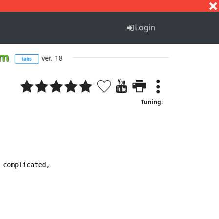
S
T
U
V
W
X
Y
Z
Login
om
ver. 18
tabs
Tuning:
complicated,
