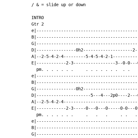
/ & = slide up or down

INTRO

Gtr 2

e|-----------------------------------------
B|-----------------------------------------
G|-----------------------------------------
D|----------------0h2--------------------2-
A|--2-5-4-2-4---------5-4-5-4-2-1----------
E|------------2-3-----------------3--0-0---
  pm. . . . . . .     . . . . . . .  . .   
e|-----------------------------------------
B|-----------------------------------------
G|----------------0h2----------------------
D|----------------------5---4---2p0----2---
A|--2-5-4-2-4------------------------------
E|------------2-3-----0---0---0-----0-0---0
  pm. . . . . . .     .   .   .     . .   .
e|-----------------------------------------
B|-----------------------------------------
G|-----------------------------------------