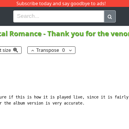
Subscribe today and say goodbye to ads!
G
H
I
J
K
L
M
N
O
P
Q
R
cal Romance
-
Thank you for the ven
t size
Transpose
0
ure if this is how it is played live, since it is fairly 
r the album version is very accurate.
