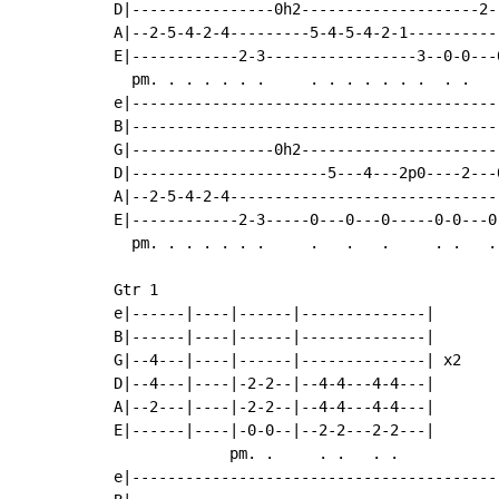
D|----------------0h2--------------------2-
A|--2-5-4-2-4---------5-4-5-4-2-1----------
E|------------2-3-----------------3--0-0---
  pm. . . . . . .     . . . . . . .  . .   
e|-----------------------------------------
B|-----------------------------------------
G|----------------0h2----------------------
D|----------------------5---4---2p0----2---
A|--2-5-4-2-4------------------------------
E|------------2-3-----0---0---0-----0-0---0
  pm. . . . . . .     .   .   .     . .   .
Gtr 1

e|------|----|------|--------------|

B|------|----|------|--------------|

G|--4---|----|------|--------------| x2

D|--4---|----|-2-2--|--4-4---4-4---|

A|--2---|----|-2-2--|--4-4---4-4---|

E|------|----|-0-0--|--2-2---2-2---|

             pm. .     . .   . .

e|-----------------------------------------