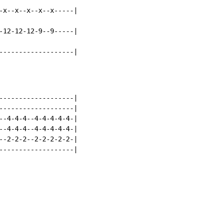
-x--x--x--x--x-----|

-12-12-12-9--9-----|

-------------------|
-------------------|

-------------------|

--4-4-4--4-4-4-4-4-|

--4-4-4--4-4-4-4-4-|

--2-2-2--2-2-2-2-2-|

-------------------|
