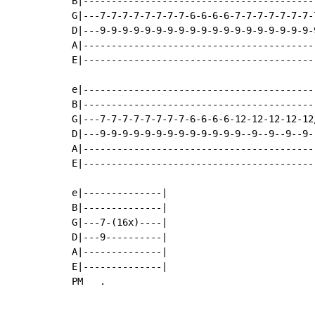
B|-----------------------------------------
G|---7-7-7-7-7-7-7-7-6-6-6-6-7-7-7-7-7-7-7-
D|---9-9-9-9-9-9-9-9-9-9-9-9-9-9-9-9-9-9-9-
A|-----------------------------------------
E|-----------------------------------------
e|-----------------------------------------
B|-----------------------------------------
G|---7-7-7-7-7-7-7-7-6-6-6-6-12-12-12-12-12
D|---9-9-9-9-9-9-9-9-9-9-9-9-9--9--9--9--9-
A|-----------------------------------------
E|-----------------------------------------
e|--------------|

B|--------------|

G|---7-(16x)----|

D|---9----------|

A|--------------|

E|--------------|

PM   .
