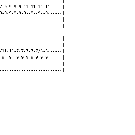
--------------------------|

7-9-9-9-9-11-11-11-11-----|

9-9-9-9-9-9--9--9--9------|

--------------------------|

--------------------------|

--------------------------|

--------------------------|

/11-11-7-7-7-7-7/6-6------|

-9--9--9-9-9-9-9-9-9------|

--------------------------|

--------------------------|
