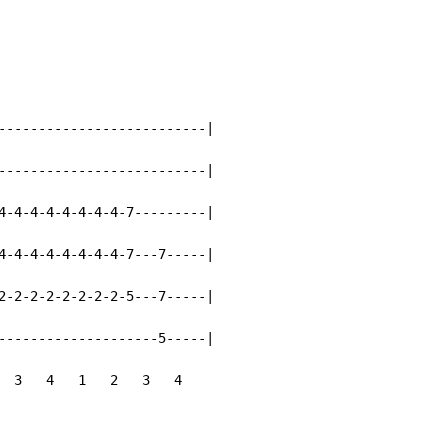
--------------------------|

--------------------------|

4-4-4-4-4-4-4-4-7---------|

4-4-4-4-4-4-4-4-7---7-----|

2-2-2-2-2-2-2-2-5---7-----|

--------------------5-----|

  3   4   1   2   3   4