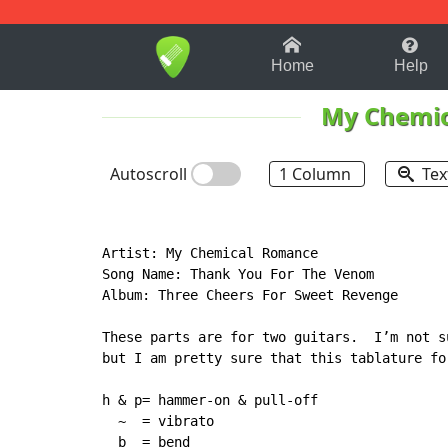
1-9
A
B
C
D
E
F
Home
Help
My Chemi
Autoscroll
1 Column
Tex
Artist: My Chemical Romance

Song Name: Thank You For The Venom

Album: Three Cheers For Sweet Revenge

These parts are for two guitars.  I’m not s
but I am pretty sure that this tablature fo
h & p= hammer-on & pull-off

~
  = vibrato

  b  = bend
