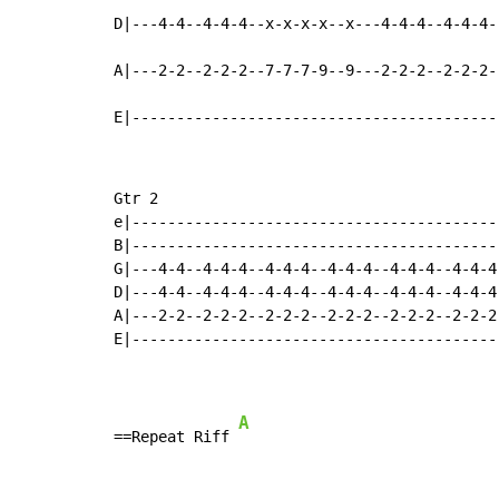
D|---4-4--4-4-4--x-x-x-x--x---4-4-4--4-4-4-
A|---2-2--2-2-2--7-7-7-9--9---2-2-2--2-2-2-
E|-----------------------------------------
Gtr 2

e|-----------------------------------------
B|-----------------------------------------
G|---4-4--4-4-4--4-4-4--4-4-4--4-4-4--4-4-4
D|---4-4--4-4-4--4-4-4--4-4-4--4-4-4--4-4-4
A|---2-2--2-2-2--2-2-2--2-2-2--2-2-2--2-2-2
E|-----------------------------------------
A
==Repeat Riff 