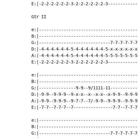
E:|-2-2-2-2-2-2-3-2-2-2-2-2-2-3------------
Gtr II

e:|----------------------------------------
B:|----------------------------------------
G:|-----------------------------7-7-7-7-7-7
D:|-4-4-4-4-4-4-5-4-4-4-4-4-4-5-x-x-x-x-x-x
A:|-4-4-4-4-4-4-5-4-4-4-4-4-4-5-5-5-5-5-5-5
E:|-2-2-2-2-2-2-3-2-2-2-2-2-2-3------------
e:|----------------------------------------
B:|----------------------------------------
G:|---------------9-9--9/1111-11-----------
D:|-9-9--9-9-9--9-x-x--x--x-x--x-9-9--9-9-9
A:|-9-9--9-9-9--9-7-7--7/-9-9--9-9-9--9-9-9
E:|-7-7--7-7-7--7----------------7-7--7-7-7
e:|----------------------------------------
B:|----------------------------------------
G:|-----------------------------7-7-7-7-7-7