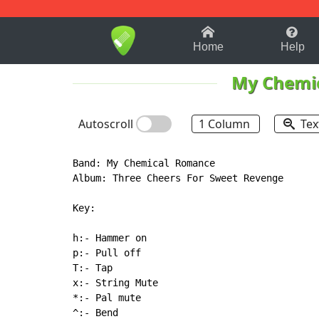
1-9
A
B
C
D
E
F
Home
Help
My Chemi
Autoscroll
1 Column
Tex
Band: My Chemical Romance

Album: Three Cheers For Sweet Revenge

Key:

h:- Hammer on

p:- Pull off

T:- Tap

x:- String Mute

*:- Pal mute

^:- Bend
