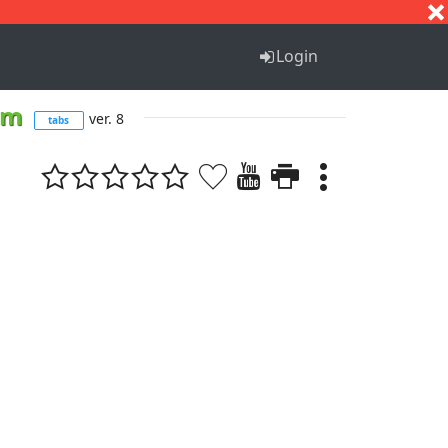
S
T
U
V
W
X
Y
Z
Login
nom
ver. 8
tabs