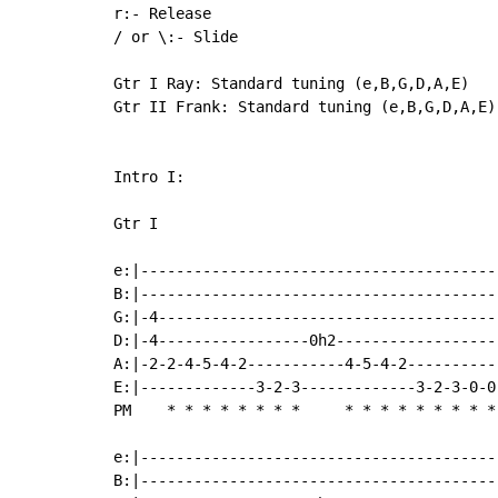
r:- Release

/ or \:- Slide

Gtr I Ray: Standard tuning (e,B,G,D,A,E)

Gtr II Frank: Standard tuning (e,B,G,D,A,E)

Intro I:

Gtr I

e:|----------------------------------------
B:|----------------------------------------
G:|-4--------------------------------------
D:|-4-----------------0h2------------------
A:|-2-2-4-5-4-2-----------4-5-4-2----------
E:|-------------3-2-3-------------3-2-3-0-0
PM    
*
*
*
*
*
*
*
*
*
*
*
*
*
*
*
*
*
e:|----------------------------------------
B:|----------------------------------------