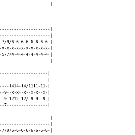
---------------------|

---------------------|

---------------------|

-7/9/6-6-6-6-6-6-6-6-|

-x-x-x-x-x-x-x-x-x-x-|

-5/7/4-4-4-4-4-4-4-4-|

---------------------|

--------------------|

--------------------|

----1414-14/1111-11-|

--9--x-x--x--x-x--x-|

--9-1212-12/-9-9--9-|

--7-----------------|

---------------------|

---------------------|

-7/9/6-6-6-6-6-6-6-6-|
