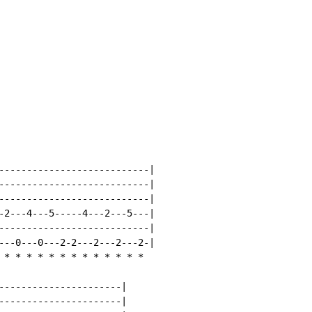
---------------------------|

---------------------------|

---------------------------|

-2---4---5-----4---2---5---|

---------------------------|

---0---0---2-2---2---2---2-|

*
*
*
*
*
*
*
*
*
*
*
*
*
----------------------|

----------------------|
