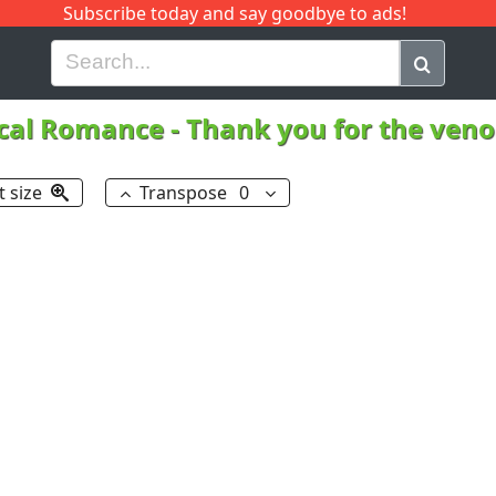
Subscribe today and say goodbye to ads!
G
H
I
J
K
L
M
N
O
P
Q
R
cal Romance
-
Thank you for the ve
t size
Transpose
0