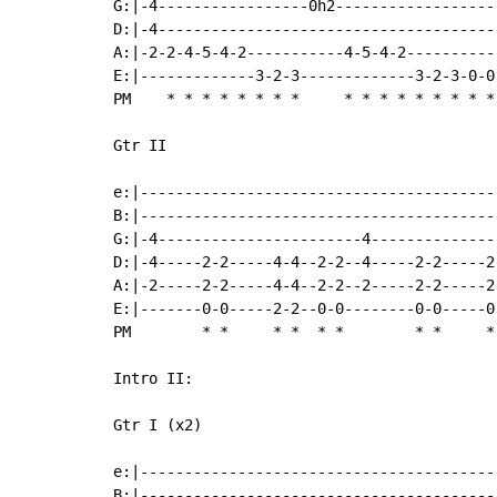
G:|-4-----------------0h2------------------
D:|-4--------------------------------------
A:|-2-2-4-5-4-2-----------4-5-4-2----------
E:|-------------3-2-3-------------3-2-3-0-0
PM    
*
*
*
*
*
*
*
*
*
*
*
*
*
*
*
*
*
Gtr II

e:|-----------------------------------------
B:|-----------------------------------------
G:|-4-----------------------4---------------
D:|-4-----2-2-----4-4--2-2--4-----2-2-----2-
A:|-2-----2-2-----4-4--2-2--2-----2-2-----2-
E:|-------0-0-----2-2--0-0--------0-0-----0-
PM        
*
*
*
*
*
*
*
*
*
Intro II:

Gtr I (x2)

e:|----------------------------------------
B:|----------------------------------------