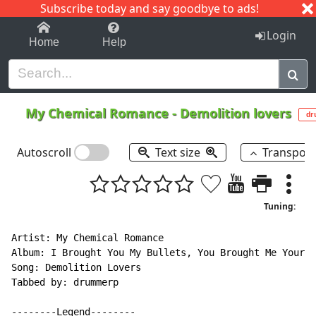
Subscribe today and say goodbye to ads!
1-9
A
B
C
D
E
F
G
H
I
J
K
Login
Home
Help
My Chemical Romance
-
Demolition lovers
dr
Autoscroll
Text size
Transpos
Tuning:
Artist: My Chemical Romance

Album: I Brought You My Bullets, You Brought Me Your L
Song: Demolition Lovers

Tabbed by: drummerp

--------Legend--------
