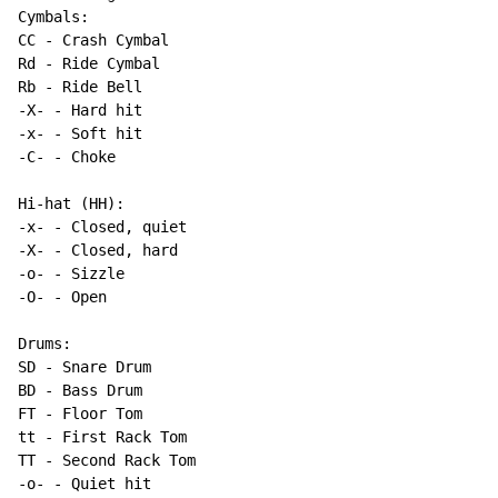
Cymbals:

CC - Crash Cymbal

Rd - Ride Cymbal

Rb - Ride Bell

-X- - Hard hit

-
C
-
-
 Choke

Hi-hat (HH):

-x- - Closed, quiet

-X- - Closed, hard

-o- - Sizzle

-O- - Open

Drums:

SD - Snare Drum

BD - Bass Drum

FT - Floor Tom

tt - First Rack Tom

TT - Second Rack Tom

-o- - Quiet hit
