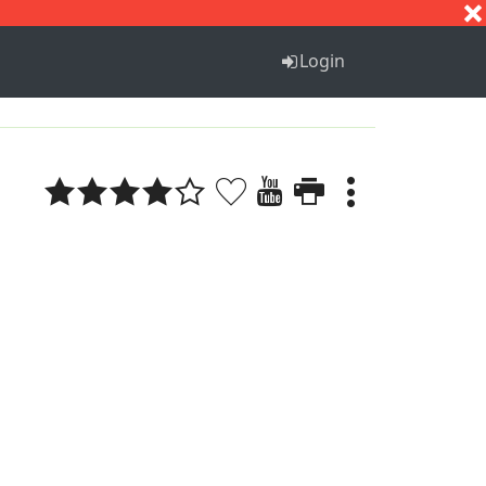
S
T
U
V
W
X
Y
Z
Login