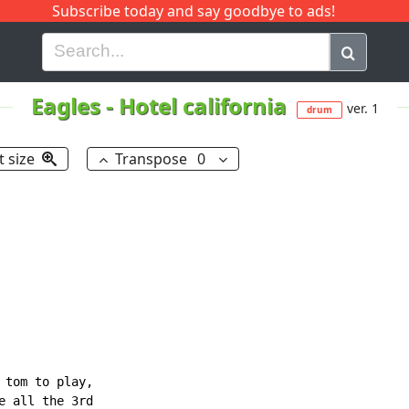
Subscribe today and say goodbye to ads!
G
H
I
J
K
L
M
N
O
P
Q
R
Eagles
-
Hotel california
ver. 1
drum
t size
Transpose
0