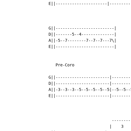
	E||----------------------|-----------------------7|

	G||-------------------------|

	D||-------5--4--------------|

	A||-5--7--------7--7--7---7\|

	E||-------------------------|

	   Pre-Coro

	G||-----------------------|----------------------|

	D||-----------------------|----------------------|

	A||-3--3--3--5--5--5--5--5|--5--5--5--5--7--7---5|

	E||-----------------------|----------------------|

				   --------

				  |    3   |
