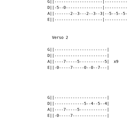
	G||---------------------|------------------------|

	D||-5--0----------------|------------------------|

	A||-------2--3---2--3--3|--5--5--5--5--5--5--5---|

	E||---------------------|------------------------|

          Verso 2

	G||-----------------------|

	D||-----------------------|   

	A||----7-----5-----------5|  x9

	E||-0-----7-----0--0--7---|

        G||-----------------------|

	D||-------------5--4--5--4|

	A||----7-----5------------|

	E||-0-----7---------------|
