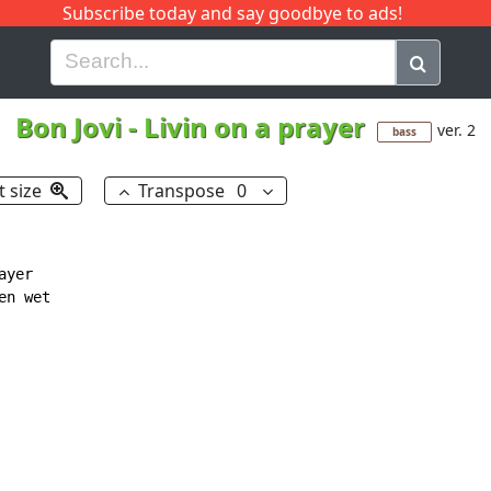
Subscribe today and say goodbye to ads!
G
H
I
J
K
L
M
N
O
P
Q
R
Bon Jovi
-
Livin on a prayer
ver. 2
bass
t size
Transpose
0