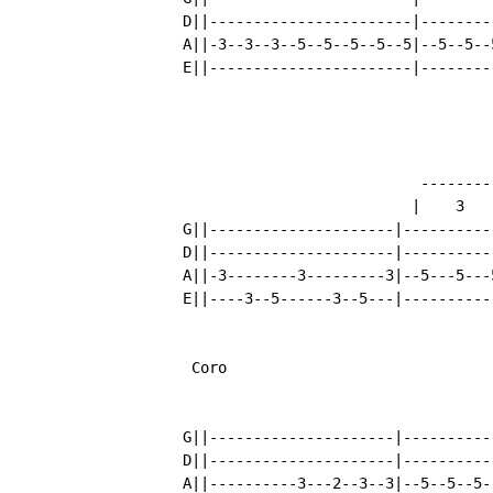
	D||-----------------------|----------------------|

	A||-3--3--3--5--5--5--5--5|--5--5--5--5--7--7---5|

	E||-----------------------|----------------------|

	     			   --------

	    			  |    3   |

	G||---------------------|--------------------|

	D||---------------------|--------------------|

	A||-3--------3---------3|--5---5---5---5---X\|

	E||----3--5------3--5---|--------------------|

	 Coro

	G||---------------------|------------------------|

	D||---------------------|--------------------2--4|

	A||----------3---2--3--3|--5--5--5--5--5--5------|
