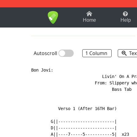
1-9
A
B
C
D
E
F
Home
Help
Autoscroll
1 Column
Tex
Bon Jovi:

	                     Livin' On A Prayer

	                  From: Slippery when wet

	                         Bass Tab

	   Verso 1 (After 16TH Bar)

	G||-----------------------|

	D||-----------------------|   

	A||----7-----5-----------5|  x23
