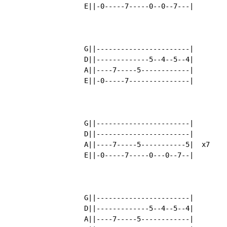
	E||-0-----7-----0--0--7---|

        G||-----------------------|

	D||-------------5--4--5--4|

	A||----7-----5------------|

	E||-0-----7---------------|

	G||-----------------------|

	D||-----------------------|   

	A||----7-----5-----------5|  x7

	E||-0-----7-----0---0--7--|

        G||-----------------------|

	D||-------------5--4--5--4|

	A||----7-----5------------|
