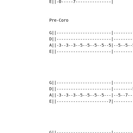
	E||-0-----7---------------|

	Pre-Coro

	G||-----------------------|-----------------------|

	D||-----------------------|-----------------------|

	A||-3--3--3--5--5--5--5--5|--5--5--5--5--7--7---7\|

	E||-----------------------|-----------------------|

	G||-----------------------|--------------------------|

	D||-----------------------|--------5--4--------------|

	A||-3--3--3--5--5--5--5---|--5--7--------7--7--7---7\|

	E||----------------------7|--------------------------|

	G||-----------------------|----------------------|
