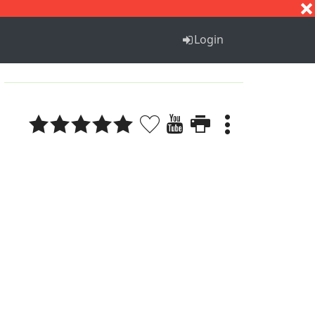
S
T
U
V
W
X
Y
Z
Login