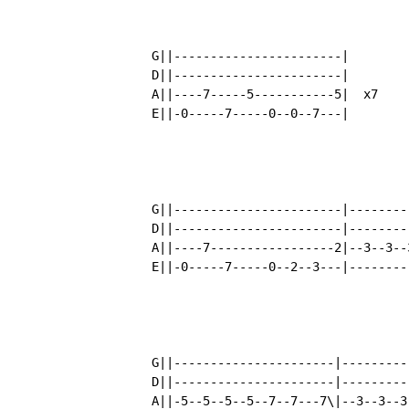
	G||-----------------------|

	D||-----------------------|   

	A||----7-----5-----------5|  x7

	E||-0-----7-----0--0--7---|

	G||-----------------------|------------------------|

	D||-----------------------|------------------------|

	A||----7-----------------2|--3--3--3--5--5--5--5--5|

	E||-0-----7-----0--2--3---|------------------------|

	G||----------------------|------------------------|

	D||----------------------|------------------------|

	A||-5--5--5--5--7--7---7\|--3--3--3--5--5--5--5---|
