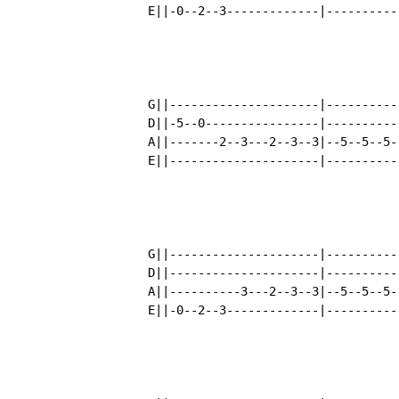
	E||-0--2--3-------------|------------------------|

	G||---------------------|-------------------------|

	D||-5--0----------------|-------------------------|

	A||-------2--3---2--3--3|--5--5--5--5--5--5-5-----|

	E||---------------------|---------------------2--2|

	G||---------------------|------------------------|

	D||---------------------|--------------------2--4|

	A||----------3---2--3--3|--5--5--5--5--5--5------|

	E||-0--2--3-------------|------------------------|
