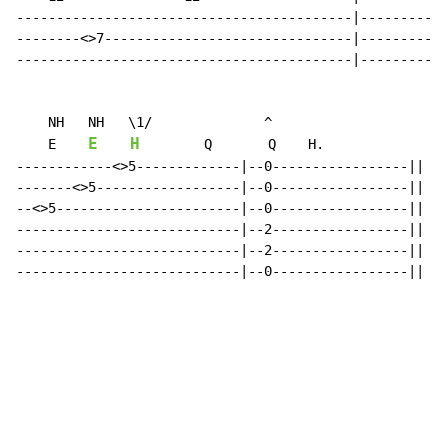
------------------------------------------|---------<>
--------<>7-------------------------------|-----------
------------------------------------------|-----------
    NH   NH   \1/              ^

E
H
    E    
        Q       Q    H.

------------<>5-------------|--0-----------------||

-------<>5------------------|--0-----------------||

--<>5-----------------------|--0-----------------||

----------------------------|--2-----------------||

----------------------------|--2-----------------||

----------------------------|--0-----------------||