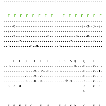
---------------------------|--------------------------
E
E
E
E
E
E
E
E
E
E
E
E
E
E
E
--------------------------|--------------------------|

-----0--------------------|--------------0--3--3--0--|

--2-----------------------|--------------------------|

-----2-----0-----------0--|-----2-----0-----0-----0--|

--------2-----------2-----|--------2-----------2-----|

--0-----------0--0--------|--0-----------0-----------|

  E  E  E  Q    E  E   E     E  S  S Q    Q    E  E

--0-----------------------|----------0----0----x--0--|

-----------3----x--3p--0--|--3------------0----x--1--|

-----------2----x--2------|---------------0----x--0--|

-----------0----0--0------|-----3h-4------2----x--2--|

--3--2--0-----------------|---------------2----x--3--|

--------------------------|---------------0----------|

  E  E  E  E  Q    E   E     E  S  S Q    Q    E  E
