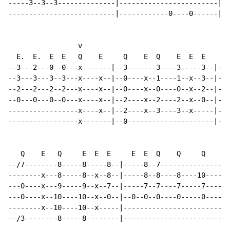
-----3--3--3--------------|------------------------|--
--------------------------|------------0----0------|--
                 v

  E.  E.  E  E   Q    E     Q    E  Q    E  E  E     E
--3---2---0--0---x-------|--3-------3----3-----3--|---
--3---3---3--3---x----x--|--0----x--1----1--x--3--|---
--2---2---2--2---x----x--|--0----x--0----0--x--2--|---
--0---0---0--0---x----x--|--2----x--2----2--x--0--|---
-----------------x----x--|--2----x--3----3--x-----|---
-----------------x-------|--0---------------------|---
   Q    E   Q     E  E  E     E  E  Q    Q     Q      
--/7--------8-----8-----8--|-----8--7---------------|-
--------x---8-----8--x--8--|-----8--8----8----10----|-
---0----x---9-----9--x--7--|-----7--7----7-----7----|-
---0----x--10----10--x--0--|--0--0--0----0-----0----|-
--------x--10----10--x-----|------------------------|-
--/3--------8-----8--------|------------------------|-