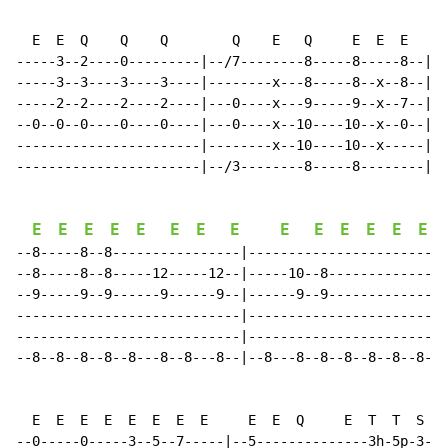
  E  E  Q    Q    Q        Q    E   Q     E  E  E     
-----3--2----0---------|--/7--------8-----8-----8--|--
-----3--3----3----3----|--------x---8-----8--x--8--|--
-----2--2----2----2----|---0----x---9-----9--x--7--|--
--0--0--0----0----0----|---0----x--10----10--x--0--|--
-----------------------|--------x--10----10--x-----|--
-----------------------|--/3--------8-----8--------|--
E
E
E
E
E
E
E
E
E
E
E
E
E
E
--8-----8--8----------------|-------------------------
--8-----8--8-----12-----12--|-----10--8---------------
--9-----9--9------9------9--|------9--9---------------
----------------------------|-------------------------
----------------------------|-------------------------
--8--8--8--8--8---8--8---8--|--8---8--8--8--8--8--8--8
  E  E  E  E  E  E  E  E     E  E  Q     E  T  T  S Q

--0-----0-----3--5--7-----|--5--------------3h-5p-3---