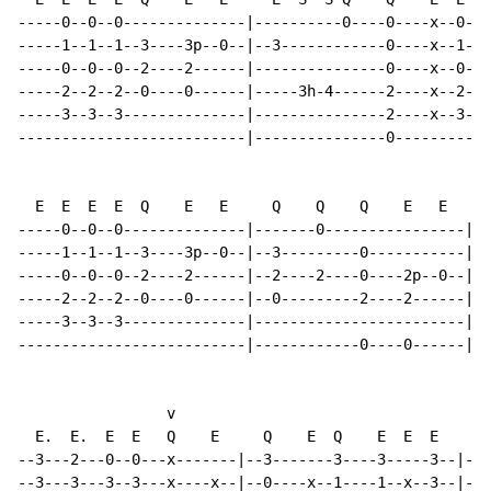
-----0--0--0--------------|----------0----0----x--0--|

-----1--1--1--3----3p--0--|--3------------0----x--1--|

-----0--0--0--2----2------|---------------0----x--0--|

-----2--2--2--0----0------|-----3h-4------2----x--2--|

-----3--3--3--------------|---------------2----x--3--|

--------------------------|---------------0----------|

  E  E  E  E  Q    E   E     Q    Q    Q    E   E     
-----0--0--0--------------|-------0----------------|--
-----1--1--1--3----3p--0--|--3---------0-----------|--
-----0--0--0--2----2------|--2----2----0----2p--0--|--
-----2--2--2--0----0------|--0---------2----2------|--
-----3--3--3--------------|------------------------|--
--------------------------|------------0----0------|--
                 v

  E.  E.  E  E   Q    E     Q    E  Q    E  E  E     E
--3---2---0--0---x-------|--3-------3----3-----3--|---
--3---3---3--3---x----x--|--0----x--1----1--x--3--|---