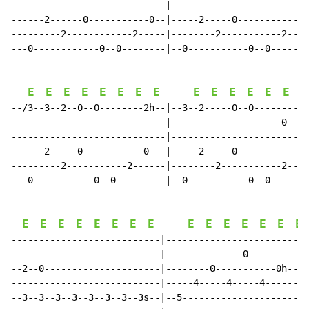
----------------------------|-------------------------
------2------0-----------0--|-----2-----0-----------0-
---------2------------2-----|--------2-----------2----
---0------------0--0--------|--0-----------0--0-------
E
E
E
E
E
E
E
E
E
E
E
E
E
E
E
--/3--3--2--0--0--------2h--|--3--2-----0--0----------
----------------------------|--------------------0----
----------------------------|-------------------------
------2-----0-----------0---|-----2-----0-----------0-
---------2-----------2------|--------2-----------2----
---0-----------0--0---------|--0-----------0--0-------
E
E
E
E
E
E
E
E
E
E
E
E
E
E
E
---------------------------|--------------------------
---------------------------|--------------0-----------
--2--0---------------------|--------0-----------0h--2s
---------------------------|-----4-----4-----4--------
--3--3--3--3--3--3--3--3s--|--5-----------------------