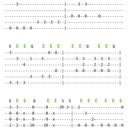
-----3--------------------|-----3--3~---------------7-
--------------------------|---------------------------
--------------------------|--0--0--0-----0------------
--------------3--3--3--3--|---------------------------
--0--0--0--0--------------|---------------------------
E
E
E
E
E
E
E
E
E
  E  
  Q    
  Q    
  Q

--3----------------0--0--|------------------------|

-----3-----1----3--------|-----3--3----3--3--3----|

--------4----------------|--------2----2--2--2----|

----------------------0--|-----0--0----0--0--0----|

-----------3----3--3-----|------------------------|

--3--3--3----------------|------------------------|

E
E
E
E
E
E
E
E
E
E
  E  
   Q     
  S  S    
--3--3------8-----8-----2h-3-|--2------------------0h-
--0--0--x---8-----8--x-------|-----3------------------
--0--0--x---9-----9--x-------|--------2~--------------
--2--2--x--10----10--x-------|--0--0--0---0--0--0--0--