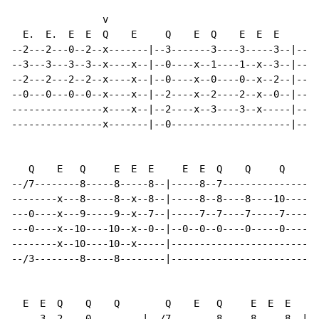
                v

  E.  E.  E  E  Q    E     Q    E  Q    E  E  E     E 
--2---2---0--2--x-------|--3-------3----3-----3--|----
--3---3---3--3--x----x--|--0----x--1----1--x--3--|----
--2---2---2--2--x----x--|--0----x--0----0--x--2--|----
--0---0---0--0--x----x--|--2----x--2----2--x--0--|----
----------------x----x--|--2----x--3----3--x-----|----
----------------x-------|--0---------------------|----
   Q    E   Q     E  E  E     E  E  Q    Q     Q      
--/7--------8-----8-----8--|-----8--7---------------|-
--------x---8-----8--x--8--|-----8--8----8----10----|-
---0----x---9-----9--x--7--|-----7--7----7-----7----|-
---0----x--10----10--x--0--|--0--0--0----0-----0----|-
--------x--10----10--x-----|------------------------|-
--/3--------8-----8--------|------------------------|-
  E  E  Q    Q    Q        Q    E   Q     E  E  E     
-----3--2----0---------|--/7--------8-----8-----8--|--