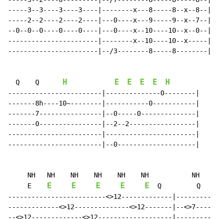
-----3--3----3----3----|--------x---8-----8--x--8--|--
-----2--2----2----2----|---0----x---9-----9--x--7--|--
--0--0--0----0----0----|---0----x--10----10--x--0--|--
-----------------------|--------x--10----10--x-----|--
-----------------------|--/3--------8-----8--------|--
H
E
E
E
E
H
  Q    Q      
------------------------|--------------0--------|

-------8h----10~--------|-----------0-----------|

-------7----------------|--0-----0--------------|

-------0----------------|--2--2-----------------|

------------------------|-----------------------|

------------------------|--0--------------------|

     NH   NH    NH    NH    NH    NH           NH     
E
E
E
E
E
     E    
  Q         Q     
-------------------------<>12-------------|-----------
-------------<>12--------------<>12-------|--<>7------
--<>12-------------<>12-------------------|-----------