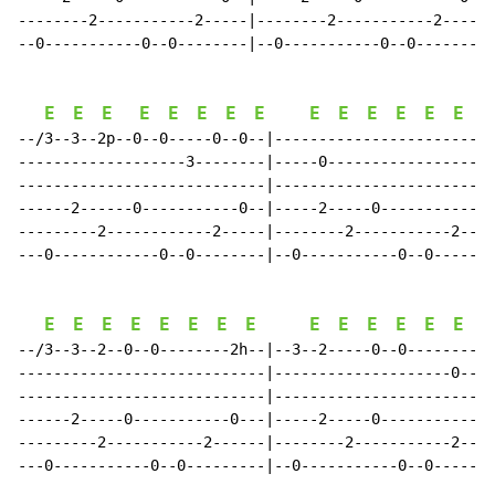
--------2-----------2-----|--------2-----------2-----|

--0-----------0--0--------|--0-----------0--0--------|

E
E
E
E
E
E
E
E
E
E
E
E
E
E
E
--/3--3--2p--0--0-----0--0--|-------------------------
-------------------3--------|-----0-------------------
----------------------------|-------------------------
------2------0-----------0--|-----2-----0-----------0-
---------2------------2-----|--------2-----------2----
---0------------0--0--------|--0-----------0--0-------
E
E
E
E
E
E
E
E
E
E
E
E
E
E
E
--/3--3--2--0--0--------2h--|--3--2-----0--0----------
----------------------------|--------------------0----
----------------------------|-------------------------
------2-----0-----------0---|-----2-----0-----------0-
---------2-----------2------|--------2-----------2----
---0-----------0--0---------|--0-----------0--0-------