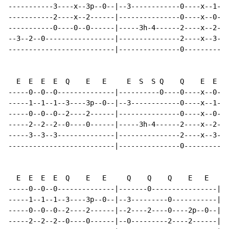
-----------3----x--3p--0--|--3------------0----x--1--|

-----------2----x--2------|---------------0----x--0--|

-----------0----0--0------|-----3h-4------2----x--2--|

--3--2--0-----------------|---------------2----x--3--|

--------------------------|---------------0----------|

  E  E  E  E  Q    E   E     E  S  S Q    Q    E  E

-----0--0--0--------------|----------0----0----x--0--|

-----1--1--1--3----3p--0--|--3------------0----x--1--|

-----0--0--0--2----2------|---------------0----x--0--|

-----2--2--2--0----0------|-----3h-4------2----x--2--|

-----3--3--3--------------|---------------2----x--3--|

--------------------------|---------------0----------|

  E  E  E  E  Q    E   E     Q    Q    Q    E   E     
-----0--0--0--------------|-------0----------------|--
-----1--1--1--3----3p--0--|--3---------0-----------|--
-----0--0--0--2----2------|--2----2----0----2p--0--|--
-----2--2--2--0----0------|--0---------2----2------|--