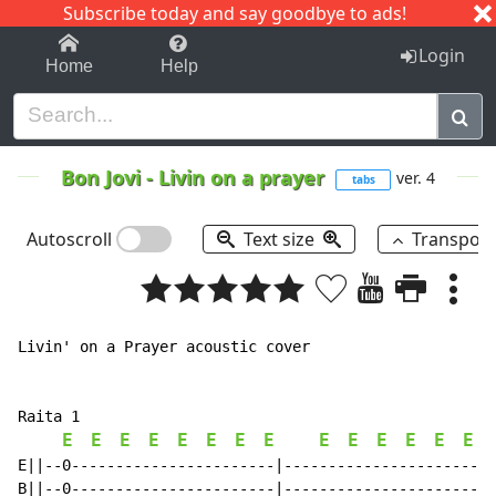
Subscribe today and say goodbye to ads!
1-9
A
B
C
D
E
F
G
H
I
J
K
Login
Home
Help
Bon Jovi
-
Livin on a prayer
ver. 4
tabs
Autoscroll
Text size
Transpos
Livin' on a Prayer acoustic cover

Raita 1

E
E
E
E
E
E
E
E
E
E
E
E
E
E
E||--0-----------------------|------------------------
B||--0-----------------------|------------------------