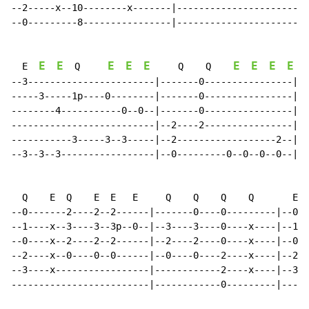
--2-----x--10--------x-------|------------------------
--0---------8----------------|------------------------
E
E
E
E
E
E
E
E
E
  E  
  Q     
     Q    Q    
--3-----------------------|-------0----------------|--
-----3-----1p----0--------|-------0----------------|--
--------4-----------0--0--|-------0----------------|--
--------------------------|--2----2----------------|--
-----------3-----3--3-----|--2------------------2--|--
--3--3--3-----------------|--0---------0--0--0--0--|--
  Q    E  Q    E  E   E     Q    Q    Q    Q       E. 
--0-------2----2--2------|-------0----0---------|--0--
--1----x--3----3--3p--0--|--3----3----0----x----|--1--
--0----x--2----2--2------|--2----2----0----x----|--0--
--2----x--0----0--0------|--0----0----2----x----|--2--
--3----x-----------------|------------2----x----|--3--
-------------------------|------------0---------|-----