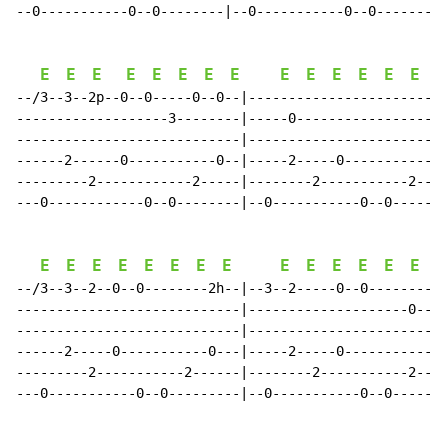
--0-----------0--0--------|--0-----------0--0--------|

E
E
E
E
E
E
E
E
E
E
E
E
E
E
E
--/3--3--2p--0--0-----0--0--|-------------------------
-------------------3--------|-----0-------------------
----------------------------|-------------------------
------2------0-----------0--|-----2-----0-----------0-
---------2------------2-----|--------2-----------2----
---0------------0--0--------|--0-----------0--0-------
E
E
E
E
E
E
E
E
E
E
E
E
E
E
E
--/3--3--2--0--0--------2h--|--3--2-----0--0----------
----------------------------|--------------------0----
----------------------------|-------------------------
------2-----0-----------0---|-----2-----0-----------0-
---------2-----------2------|--------2-----------2----
---0-----------0--0---------|--0-----------0--0-------