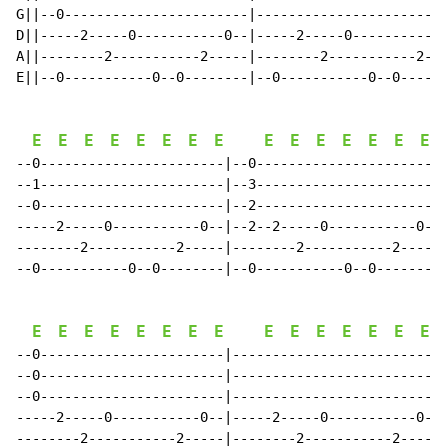
G||--0-----------------------|------------------------
D||-----2-----0-----------0--|-----2-----0-----------0
A||--------2-----------2-----|--------2-----------2---
E||--0-----------0--0--------|--0-----------0--0------
E
E
E
E
E
E
E
E
E
E
E
E
E
E
E
--0-----------------------|--0-----------------------|

--1-----------------------|--3-----------------------|

--0-----------------------|--2-----------------------|

-----2-----0-----------0--|--2--2-----0-----------0--|

--------2-----------2-----|--------2-----------2-----|

--0-----------0--0--------|--0-----------0--0--------|

E
E
E
E
E
E
E
E
E
E
E
E
E
E
E
--0-----------------------|--------------------------|

--0-----------------------|--------------------------|

--0-----------------------|--------------------------|

-----2-----0-----------0--|-----2-----0-----------0--|

--------2-----------2-----|--------2-----------2-----|
