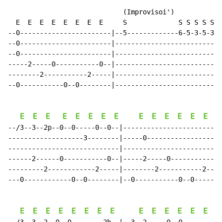
                             (Improvisoi')

  E  E  E  E  E  E  E  E     S             S S S S S S
--0-----------------------|--5-------------6-5-3-5-3--
--0-----------------------|--------------------------5
--0-----------------------|---------------------------
-----2-----0-----------0--|---------------------------
--------2-----------2-----|---------------------------
--0-----------0--0--------|---------------------------
E
E
E
E
E
E
E
E
E
E
E
E
E
E
E
--/3--3--2p--0--0-----0--0--|-------------------------
-------------------3--------|-----0-------------------
----------------------------|-------------------------
------2------0-----------0--|-----2-----0-----------0-
---------2------------2-----|--------2-----------2----
---0------------0--0--------|--0-----------0--0-------
E
E
E
E
E
E
E
E
E
E
E
E
E
E
E