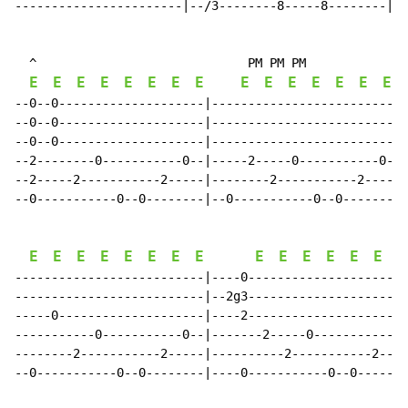
-----------------------|--/3--------8-----8--------|--
  ^                             PM PM PM

E
E
E
E
E
E
E
E
E
E
E
E
E
E
E
--0--0--------------------|--------------------------|

--0--0--------------------|--------------------------|

--0--0--------------------|--------------------------|

--2--------0-----------0--|-----2-----0-----------0--|

--2-----2-----------2-----|--------2-----------2-----|

--0-----------0--0--------|--0-----------0--0--------|

E
E
E
E
E
E
E
E
E
E
E
E
E
E
E
--------------------------|----0----------------------
--------------------------|--2g3----------------------
-----0--------------------|----2----------------------
-----------0-----------0--|-------2-----0-----------0-
--------2-----------2-----|----------2-----------2----
--0-----------0--0--------|----0-----------0--0-------