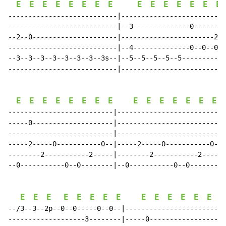
E
E
E
E
E
E
E
E
E
E
E
E
E
E
E
---------------------------|--------------------------
---------------------------|--3--------------0--------
--2--0---------------------|-----------------------2--
---------------------------|--4--------------0--0--0--
--3--3--3--3--3--3--3--3s--|--5--5--5--5--5-----------
---------------------------|--------------------------
E
E
E
E
E
E
E
E
E
E
E
E
E
E
E
--------------------------|--------------------------|

-----0--------------------|--------------------------|

--------------------------|--------------------------|

-----2-----0-----------0--|-----2-----0-----------0--|

--------2-----------2-----|--------2-----------2-----|

--0-----------0--0--------|--0-----------0--0--------|

E
E
E
E
E
E
E
E
E
E
E
E
E
E
E
--/3--3--2p--0--0-----0--0--|-------------------------
-------------------3--------|-----0-------------------