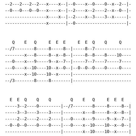
--2---2---2--2---x----x--|--0----x--0----0--x--2--|---
--0---0---0--0---x----x--|--2----x--2----2--x--0--|---
-----------------x----x--|--2----x--3----3--x-----|---
-----------------x-------|--0---------------------|---
   Q    E   Q     E  E  E     E  E  Q    Q     Q      
--/7--------8-----8-----8--|-----8--7---------------|-
--------x---8-----8--x--8--|-----8--8----8----10----|-
---0----x---9-----9--x--7--|-----7--7----7-----7----|-
---0----x--10----10--x--0--|--0--0--0----0-----0----|-
--------x--10----10--x-----|------------------------|-
--/3--------8-----8--------|------------------------|-
  E  E  Q    Q    Q        Q    E   Q     E  E  E     
-----3--2----0---------|--/7--------8-----8-----8--|--
-----3--3----3----3----|--------x---8-----8--x--8--|--
-----2--2----2----2----|---0----x---9-----9--x--7--|--
--0--0--0----0----0----|---0----x--10----10--x--0--|--
-----------------------|--------x--10----10--x-----|--