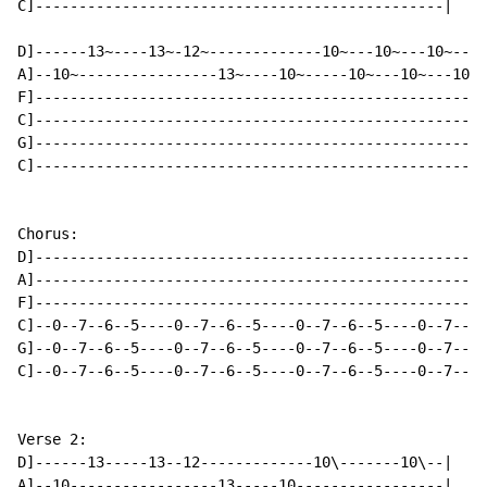
C]-----------------------------------------------|

D]------13~----13~-12~-------------10~---10~---10~---1
A]--10~----------------13~----10~-----10~---10~---10~-
F]----------------------------------------------------
C]----------------------------------------------------
G]----------------------------------------------------
C]----------------------------------------------------
Chorus:

D]----------------------------------------------------
A]----------------------------------------------------
F]----------------------------------------------------
C]--0--7--6--5----0--7--6--5----0--7--6--5----0--7--6-
G]--0--7--6--5----0--7--6--5----0--7--6--5----0--7--6-
C]--0--7--6--5----0--7--6--5----0--7--6--5----0--7--6-
Verse 2:

D]------13-----13--12-------------10\-------10\--|

A]--10-----------------13-----10-----------------|
