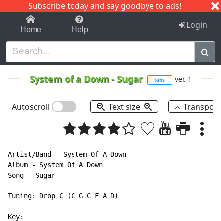
Subscribe today and say goodbye to ads!
1-9
A
B
C
D
E
F
G
H
I
J
K
Login
Home
Help
System of a Down
-
Sugar
ver. 1
tabs
Autoscroll
Text size
Transpos
Artist/Band - System Of A Down

Album - System Of A Down

Song - Sugar

Tuning: Drop C (C G C F A D)

Key:
