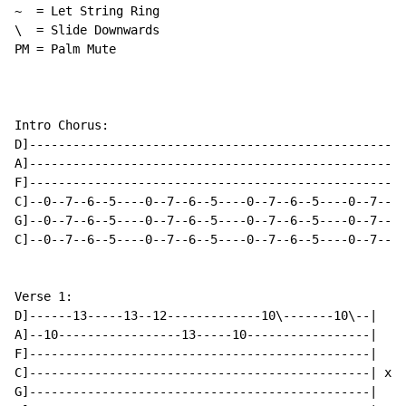
~  = Let String Ring

\  = Slide Downwards

PM = Palm Mute

Intro Chorus:

D]----------------------------------------------------
A]----------------------------------------------------
F]----------------------------------------------------
C]--0--7--6--5----0--7--6--5----0--7--6--5----0--7--6-
G]--0--7--6--5----0--7--6--5----0--7--6--5----0--7--6-
C]--0--7--6--5----0--7--6--5----0--7--6--5----0--7--6-
Verse 1:

D]------13-----13--12-------------10\-------10\--|

A]--10-----------------13-----10-----------------|

F]-----------------------------------------------|

C]-----------------------------------------------| x3

G]-----------------------------------------------|
