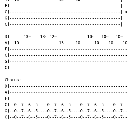
F]-----------------------------------------------|

C]-----------------------------------------------| x2

G]-----------------------------------------------|

C]-----------------------------------------------|

D]------13~----13~-12~-------------10~---10~---10~---1
A]--10~----------------13~----10~-----10~---10~---10~-
F]----------------------------------------------------
C]----------------------------------------------------
G]----------------------------------------------------
C]----------------------------------------------------
Chorus:

D]----------------------------------------------------
A]----------------------------------------------------
F]----------------------------------------------------
C]--0--7--6--5----0--7--6--5----0--7--6--5----0--7--6-
G]--0--7--6--5----0--7--6--5----0--7--6--5----0--7--6-
C]--0--7--6--5----0--7--6--5----0--7--6--5----0--7--6-