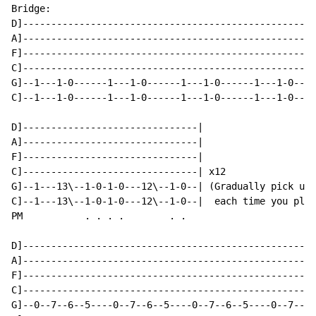
Bridge:

D]--------------------------------------------------|

A]--------------------------------------------------|

F]--------------------------------------------------|

C]--------------------------------------------------|

G]--1---1-0------1---1-0------1---1-0------1---1-0--|

C]--1---1-0------1---1-0------1---1-0------1---1-0--|

D]-------------------------------|

A]-------------------------------|

F]-------------------------------|

C]-------------------------------| x12

G]--1---13\--1-0-1-0---12\--1-0--| (Gradually pick up 
C]--1---13\--1-0-1-0---12\--1-0--|  each time you play
PM           . . . .        . .

D]----------------------------------------------------
A]----------------------------------------------------
F]----------------------------------------------------
C]----------------------------------------------------
G]--0--7--6--5----0--7--6--5----0--7--6--5----0--7--6-