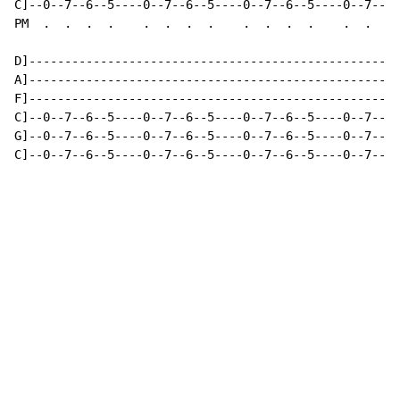
C]--0--7--6--5----0--7--6--5----0--7--6--5----0--7--6-
PM  .  .  .  .    .  .  .  .    .  .  .  .    .  .  . 
D]----------------------------------------------------
A]----------------------------------------------------
F]----------------------------------------------------
C]--0--7--6--5----0--7--6--5----0--7--6--5----0--7--6-
G]--0--7--6--5----0--7--6--5----0--7--6--5----0--7--6-
C]--0--7--6--5----0--7--6--5----0--7--6--5----0--7--6-