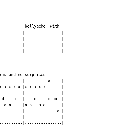
           bellyache  with

----------|----------------|

----------|----------------|

----------|----------------|

----------|----------------|

rms and no surprises

----------|----------x-----|

x-x-x-x-x-|x-x-x-x-x-------|

----------|----------------|

-d----o---|----o-----o-oo--|

--o-o-----|o-o---o-o-------|

----------|--------------o-|

----------|----------------|

----------|----------------|
