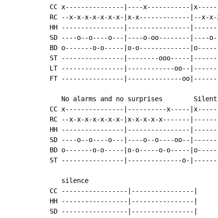
CC x---------------|----x-----------|x-----
RC --x-x-x-x-x-x-x-|x-x-------------|--x-x-
HH ----------------|----------------|------
SD ----o--o----o---|----o-oo--------|----o-
BD o-------o-o-----|o-o-------------|o-----
ST ----------------|--------ooo-----|------
LT ----------------|------------oo--|------
FT ----------------|--------------oo|------
   No alarms and no surprises        Silent

CC x---------------|----------x-----|x-----
RC --x-x-x-x-x-x-x-|x-x-x-x-x-------|------
HH ----------------|----------------|------
SD ----o--o----o---|----o--o----oo--|------
BD o-------o-o-----|o-o-----o-o-----|o-----
ST ----------------|--------------o-|------
   silence

CC -----------------|----------------|

HH -----------------|----------------|

SD -----------------|----------------|
