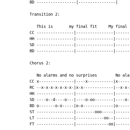
BD -----------------|----------------|

Transition 2:

   This is       my final fit     My final 
CC ----------------|----------------|------
HH ----------------|----------------|------
SD ----------------|----------------|------
BD ----------------|----------------|------
Chorus 2:

   No alarms and no surprises        No ala
CC x---------------|----x-----------|x-----
RC --x-x-x-x-x-x-x-|x-x-------------|--x-x-
HH ----------------|----------------|------
SD ----o--d----o---|----o-oo--------|----o-
BD o-------o-o-----|o-o-------------|o-----
ST ----------------|--------ooo-----|------
LT ----------------|------------oo--|------
FT ----------------|--------------oo|------