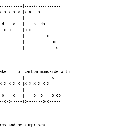
----------|----x-----------|

x-x-x-x-x-|x-x---x---------|

----------|----------------|

-d----o---|----o--do-------|

--o-o-----|o-o-------------|

----------|----------o-----|

----------|------------oo--|

----------|--------------o-|

ake     of carbon monoxide with

----------|------------x---|

x-x-x-x-x-|x-x-x-x-x-x-----|

----------|----------------|

-o----o---|----o--o----o-oo|

--o-o-----|o-------o-o-----|

rms and no surprises
