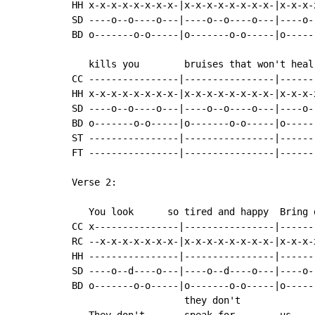
HH x-x-x-x-x-x-x-x-|x-x-x-x-x-x-x-x-|x-x-x-
SD ----o--o----o---|----o--o----o---|----o-
BD o-------o-o-----|o-------o-o-----|o-----
   kills you        bruises that won't heal

CC ----------------|----------------|------
HH x-x-x-x-x-x-x-x-|x-x-x-x-x-x-x-x-|x-x-x-
SD ----o--o----o---|----o--o----o---|----o-
BD o-------o-o-----|o-------o-o-----|o-----
ST ----------------|----------------|------
FT ----------------|----------------|------
Verse 2:

   You look      so tired and happy  Bring 
CC x---------------|----------------|------
RC --x-x-x-x-x-x-x-|x-x-x-x-x-x-x-x-|x-x-x-
HH ----------------|----------------|------
SD ----o--d----o---|----o--d----o---|----o-
BD o-------o-o-----|o-------o-o-----|o-----
                    they don't
