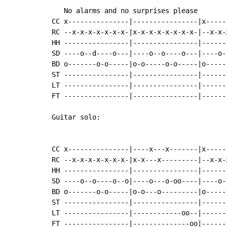
   No alarms and no surprises please

CC x---------------|----------------|x-----
RC --x-x-x-x-x-x-x-|x-x-x-x-x-x-x-x-|--x-x-
HH ----------------|----------------|------
SD ----o--d----o---|----o--o----o---|----o-
BD o-------o-o-----|o-o-----o-o-----|o-----
ST ----------------|----------------|------
LT ----------------|----------------|------
FT ----------------|----------------|------
Guitar solo:

CC x---------------|----x---x-------|x-----
RC --x-x-x-x-x-x-x-|x-x---x---------|--x-x-
HH ----------------|----------------|------
SD ----o--o----o--o|----o---o-oo----|----o-
BD o-------o-o-----|o-o---o---------|o-----
ST ----------------|----------------|------
LT ----------------|------------oo--|------
FT ----------------|--------------oo|------