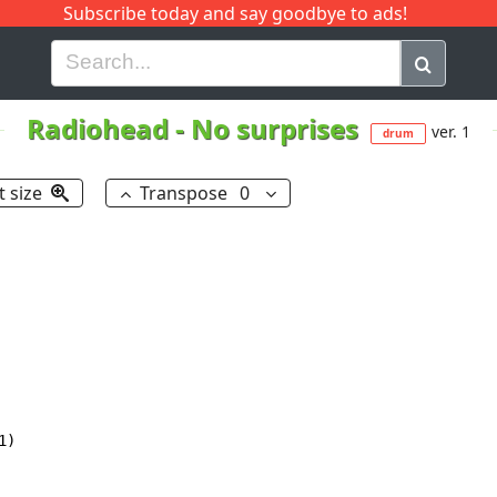
Subscribe today and say goodbye to ads!
G
H
I
J
K
L
M
N
O
P
Q
R
Radiohead
-
No surprises
ver. 1
drum
t size
Transpose
0
)
