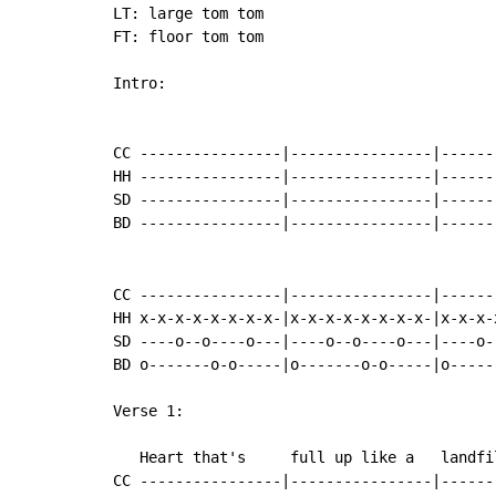
LT: large tom tom

FT: floor tom tom

Intro:

CC ----------------|----------------|------
HH ----------------|----------------|------
SD ----------------|----------------|------
BD ----------------|----------------|------
CC ----------------|----------------|------
HH x-x-x-x-x-x-x-x-|x-x-x-x-x-x-x-x-|x-x-x-
SD ----o--o----o---|----o--o----o---|----o-
BD o-------o-o-----|o-------o-o-----|o-----
Verse 1:

   Heart that's     full up like a   landfi
CC ----------------|----------------|------