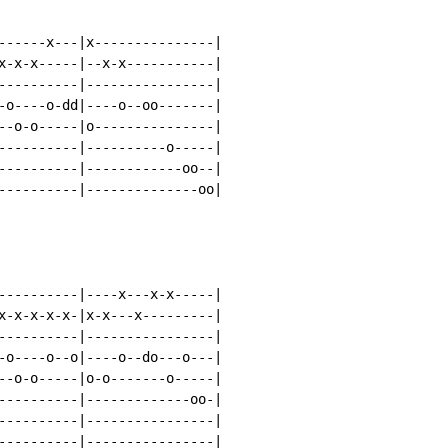
------x---|x---------------|

x-x-x-----|--x-x-----------|

----------|----------------|

-o----o-dd|----o--oo-------|

--o-o-----|o---------------|

----------|----------o-----|

----------|------------oo--|

----------|--------------oo|

----------|----x---x-x-----|

x-x-x-x-x-|x-x---x---------|

----------|----------------|

-o----o--o|----o--do---o---|

--o-o-----|o-o-------o-----|

----------|-------------oo-|

----------|----------------|

----------|----------------|
