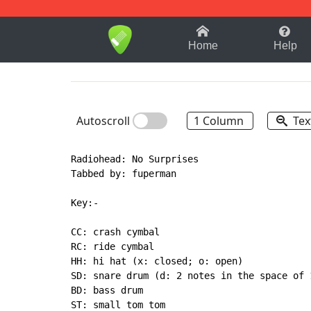
1-9
A
B
C
D
E
F
Home
Help
Autoscroll
1 Column
Tex
Radiohead: No Surprises

Tabbed by: fuperman

Key:-

CC: crash cymbal

RC: ride cymbal

HH: hi hat (x: closed; o: open)

SD: snare drum (d: 2 notes in the space of 1
BD: bass drum

ST: small tom tom
