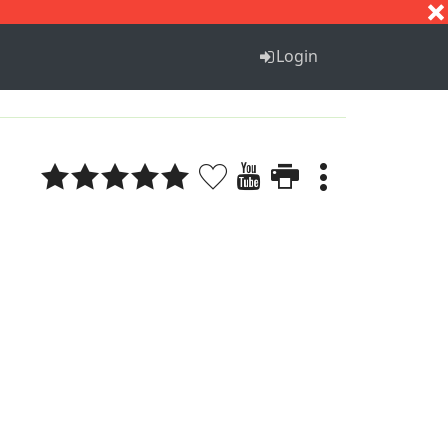
S
T
U
V
W
X
Y
Z
Login