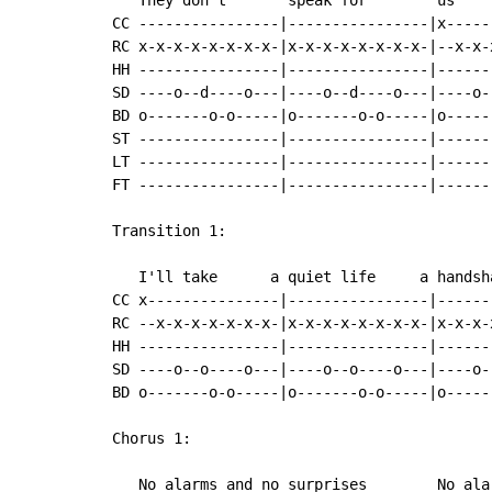
   They don't       speak for        us

CC ----------------|----------------|x-----
RC x-x-x-x-x-x-x-x-|x-x-x-x-x-x-x-x-|--x-x-
HH ----------------|----------------|------
SD ----o--d----o---|----o--d----o---|----o-
BD o-------o-o-----|o-------o-o-----|o-----
ST ----------------|----------------|------
LT ----------------|----------------|------
FT ----------------|----------------|------
Transition 1:

   I'll take      a quiet life     a handsh
CC x---------------|----------------|------
RC --x-x-x-x-x-x-x-|x-x-x-x-x-x-x-x-|x-x-x-
HH ----------------|----------------|------
SD ----o--o----o---|----o--o----o---|----o-
BD o-------o-o-----|o-------o-o-----|o-----
Chorus 1:

   No alarms and no surprises        No ala