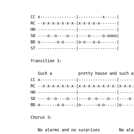
CC x---------------|----------x-----|

RC --x-x-x-x-x-x-x-|x-x-x-x-x-------|

HH ----------------|----------------|

SD ----o--o----o---|----o-----o-oooo|

BD o-------o-o-----|o-o---o-o-------|

ST ----------------|----------------|

Transition 3:

   Such a           pretty house and such a
CC x---------------|----------------|------
RC --x-x-x-x-x-x-x-|x-x-x-x-x-x-x-x-|x-x-x-
HH ----------------|----------------|------
SD ----o--o----o---|----o--o----o---|----o-
BD o-------o-o-----|o-------o-o-----|o-----
Chorus 3:

   No alarms and no surprises        No ala