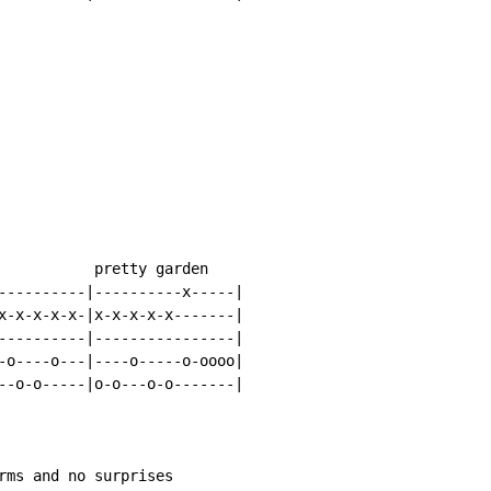
           pretty garden

----------|----------x-----|

x-x-x-x-x-|x-x-x-x-x-------|

----------|----------------|

-o----o---|----o-----o-oooo|

--o-o-----|o-o---o-o-------|

rms and no surprises
