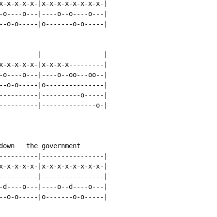
x-x-x-x-x-|x-x-x-x-x-x-x-x-|

-o----o---|----o--o----o---|

--o-o-----|o-------o-o-----|

----------|----------------|

x-x-x-x-x-|x-x-x-x---------|

-o----o---|----o--oo---oo--|

--o-o-----|o---------------|

----------|----------o-----|

----------|--------------o-|

down   the government

----------|----------------|

x-x-x-x-x-|x-x-x-x-x-x-x-x-|

----------|----------------|

-d----o---|----o--d----o---|

--o-o-----|o-------o-o-----|
