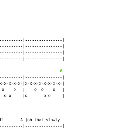
----------|----------------|

----------|----------------|

----------|----------------|

----------|----------------|

A
----------|----------------|

x-x-x-x-x-|x-x-x-x-x-x-x-x-|

-o----o---|----o--o----o---|

--o-o-----|o-------o-o-----|

ll       A job that slowly

----------|----------------|
