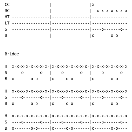
CC ----------------|----------------|x---------------|
RC ----------------|----------------|--x-x-x-x-x-x-x-|
HT ----------------|----------------|----------------|
LT ----------------|----------------|----------------|
S  ----------------|----------------|----o-------o---|
B  ----------------|----------------|o-------o-o-----|
Bridge

H  x-x-x-x-x-x-x-x-|x-x-x-x-x-x-x-o-|x-x-x-x-x-x-x-x-|
S  ----o-------o---|----o-------o---|----o-------o---|
B  o-------o-o-----|o-----o-o-------|o-------o-o-----|
H  x-x-x-x-x-x-x-x-|x-x-x-x-x-x-x-o-|x-x-x-x-x-x-x-x-|
S  ----o-------o---|----o-------o---|----o-------o---|
B  o-------o-o-----|o-----o-o-------|o-------o-o-----|
H  x-x-x-x-x-x-x-x-|x-x-x-x-x-x-x-o-|x-x-x-x-x-x-x-x-|
S  ----o-------o---|----o-------o---|----o-------o---|
B  o-------o-o-----|o-----o-o-------|o-------o-o-----|