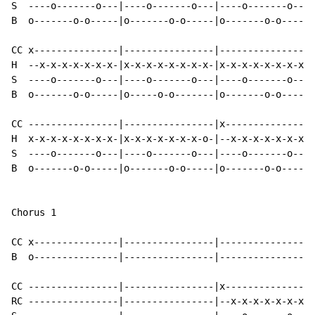
S  ----o-------o---|----o-------o---|----o-------o---|
B  o-------o-o-----|o-------o-o-----|o-------o-o-----|
CC x---------------|----------------|----------------|
H  --x-x-x-x-x-x-x-|x-x-x-x-x-x-x-x-|x-x-x-x-x-x-x-x-|
S  ----o-------o---|----o-------o---|----o-------o---|
B  o-------o-o-----|o-----o-o-------|o-------o-o-----|
CC ----------------|----------------|x---------------|
H  x-x-x-x-x-x-x-x-|x-x-x-x-x-x-x-o-|--x-x-x-x-x-x-x-|
S  ----o-------o---|----o-------o---|----o-------o---|
B  o-------o-o-----|o-------o-o-----|o-------o-o-----|
Chorus 1

CC x---------------|----------------|----------------|
B  o---------------|----------------|----------------|
CC ----------------|----------------|x---------------|
RC ----------------|----------------|--x-x-x-x-x-x-x-|