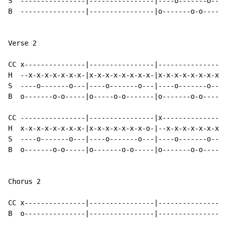
S  ----------------|----------------|----o-------o---|
B  ----------------|----------------|o-------o-o-----|
Verse 2

CC x---------------|----------------|----------------|
H  --x-x-x-x-x-x-x-|x-x-x-x-x-x-x-x-|x-x-x-x-x-x-x-x-|
S  ----o-------o---|----o-------o---|----o-------o---|
B  o-------o-o-----|o-----o-o-------|o-------o-o-----|
CC ----------------|----------------|x---------------|
H  x-x-x-x-x-x-x-x-|x-x-x-x-x-x-x-o-|--x-x-x-x-x-x-x-|
S  ----o-------o---|----o-------o---|----o-------o---|
B  o-------o-o-----|o-------o-o-----|o-------o-o-----|
Chorus 2

CC x---------------|----------------|----------------|
B  o---------------|----------------|----------------|