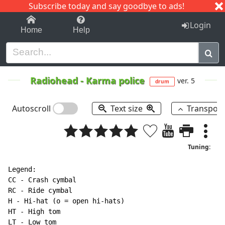
Subscribe today and say goodbye to ads!
1-9
A
B
C
D
E
F
G
H
I
J
K
Login
Home
Help
Radiohead
-
Karma police
ver. 5
drum
Autoscroll
Text size
Transpos
Tuning:
Legend:

CC - Crash cymbal

RC - Ride cymbal

H - Hi-hat (o = open hi-hats)

HT - High tom

LT - Low tom
