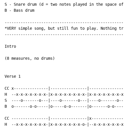
S - Snare drum (d = two notes played in the space of o
B 
-
 Bass drum

------------------------------------------------------
*VERY simple song, but still fun to play. Nothing tric
------------------------------------------------------
Intro

(8 measures, no drums)

Verse 1

CC x---------------|----------------|----------------|
H  --x-x-x-x-x-x-x-|x-x-x-x-x-x-x-x-|x-x-x-x-x-x-x-x-|
S  ----o-------o---|----o-------o---|----o-------o---|
B  o-------o-o-----|o-----o-o-------|o-------o-o-----|
CC ----------------|----------------|x---------------|
H  --x-x-x-x-x-x-x-|x-x-x-x-x-x-x-o-|--x-x-x-x-x-x-x-|