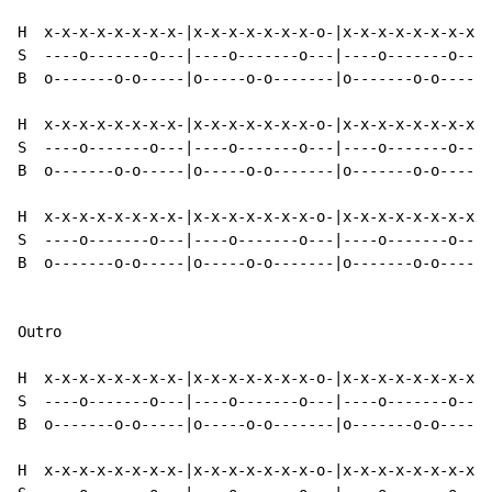
H  x-x-x-x-x-x-x-x-|x-x-x-x-x-x-x-o-|x-x-x-x-x-x-x-x-|
S  ----o-------o---|----o-------o---|----o-------o---|
B  o-------o-o-----|o-----o-o-------|o-------o-o-----|
H  x-x-x-x-x-x-x-x-|x-x-x-x-x-x-x-o-|x-x-x-x-x-x-x-x-|
S  ----o-------o---|----o-------o---|----o-------o---|
B  o-------o-o-----|o-----o-o-------|o-------o-o-----|
H  x-x-x-x-x-x-x-x-|x-x-x-x-x-x-x-o-|x-x-x-x-x-x-x-x-|
S  ----o-------o---|----o-------o---|----o-------o---|
B  o-------o-o-----|o-----o-o-------|o-------o-o-----|
Outro

H  x-x-x-x-x-x-x-x-|x-x-x-x-x-x-x-o-|x-x-x-x-x-x-x-x-|
S  ----o-------o---|----o-------o---|----o-------o---|
B  o-------o-o-----|o-----o-o-------|o-------o-o-----|
H  x-x-x-x-x-x-x-x-|x-x-x-x-x-x-x-o-|x-x-x-x-x-x-x-x-|