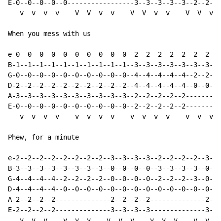
E-0--0--0--0--0-----------------3--3--3--3--3--2--2--2
   v  v  v  v    V  V  v  v    V  V  v  v    V  V  v  
When you mess with us

e-0--0--0 -0--0--0--0--0--0--0--2--2--2--2--2--2--2--2
B-1--1--1--1--1--1--1--1--1--1--3--3--3--3--3--3--3--3
G-0--0--0--0--0--0--0--0--0--0--4--4--4--4--4--2--2--2
D-2--2--2--2--2--2--2--2--2--2--4--4--4--4--4--0--0--0
A-3--3--3--3--3--3--3--3--3--3--2--2--2--2--2---------
E-0--0--0--0--0--0--0--0--0--0--2--2--2--2--2---------
   v  v  v  v    v  v  v  v    v  v  v  v    v  v  v  
Phew, for a minute

e-2--2--2--2--2--2--2--2--3--3--3--3--2--2--2--2--3--3
B-3--3--3--3--3--3--3--3--0--0--0--0--3--3--3--3--0--0
G-4--4--4--4--2--2--2--2--0--0--0--0--2--2--2--3--0--0
D-4--4--4--4--0--0--0--0--0--0--0--0--0--0--0--0--0--0
A-2--2--2--2--------------2--2--2--2--------------2--2
E-2--2--2--2--------------3--3--3--3--------------3--3
   v  v  v    v  v  v    v  v  v    v  v  v    v  v  v