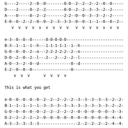
G----2-----2--0--0--------0-0--2--2--2--2--0--0-------
D----2-----0--2--2--------0-0--2--2--3--3--2--2-------
A----0-----0--2--2--------2-2--0--0--3--3--2--2-------
E-0--0--2--2--0--0--2--3--3-3--0--0--1--1--0--0--2--3-
   v  v  v  v  v  v  v  v  v   v  v  v  v  v  v  v  v 
e-3--0--0--0------0-0-0-0-0---------------------------
B-3--1--1--1--h---1-1-1-1-1--1--h---------------------
G-0--0--0--2--o---2-2-2-2-2--2--o---------------------
D-0--2--0--2--l---2---2---2--2--l---------------------
A-0--3--2--0--d--------------0--d---------------------
E-2--0--0--0-----------------0------------------------
    v  v  v      v  v  v  v

This is what you get

e-0--0--0--0--0--2--2--2--2--2--3--3--3--3--3--2--2--2
B-1--1--1--1--1--3--3--3--3--3--3--3--3--3--3--2--2--2
G-0--0--0--0--0--2--2--2--2--2--0--0--0--0--0--3--3--3
D-2--2--2--2--2--0--0--0--0--0--0--0--0--0--0--4--4--4
A-3--3--3--3--3-----------------2--2--2--2--2--4--4--4