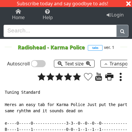
Subscribe today and say goodbye to ads!
1-9
A
B
C
D
E
F
G
H
I
J
K
Login
Home
Help
Radiohead
-
Karma Police
ver. 1
tabs
Autoscroll
Text size
Transpos
Tuning Standard

Heres an easy tab for Karma Police Just put the parts 
same ryhthm and it sounds dead on

e----0-----0--------------3-3--0--0--0--0-------------
B----1-----1--------------0-0--1--1--1--1-------------