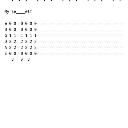
My se____elf

e-0-0--0-0-0-0----------------------------------------
B-0-0--0-0-0-0----------------------------------------
G-1-1--1-1-1-1----------------------------------------
D-2-2--2-2-2-2----------------------------------------
A-2-2--2-2-2-2----------------------------------------
E-0-0--0-0-0-0----------------------------------------
   v   v  v