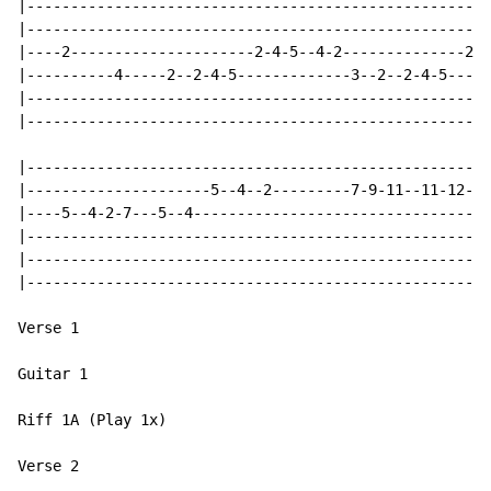
|-----------------------------------------------------
|-----------------------------------------------------
|----2---------------------2-4-5--4-2--------------2-4
|----------4-----2--2-4-5-------------3--2--2-4-5-----
|-----------------------------------------------------
|-----------------------------------------------------
|-----------------------------------------------------
|---------------------5--4--2---------7-9-11--11-12-14
|----5--4-2-7---5--4----------------------------------
|-----------------------------------------------------
|-----------------------------------------------------
|-----------------------------------------------------
Verse 1

Guitar 1

Riff 1A (Play 1x)

Verse 2
