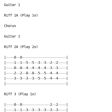
Guitar 1

Riff 1A (Play 1x)

Chorus

Guitar 1

Riff 2A (Play 2x)

|----0--0----------------------|

|----1--1--5--5--3--3--2--2----|

|----0--0--4--4--4--4--3--3----|

|----2--2--0--0--5--5--4--4----|

|----3--3--3--3--5--5--4--4----|

|------------------------------|

Riff 3 (Play 1x)

|----0--0--------------2--2----|

|----1--1--3--3--3--3--3--3----|
