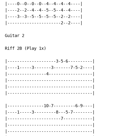
|----0--0--0--0--4--4--4--4----|

|----2--2--4--4--5--5--4--4----|

|----3--3--5--5--5--5--2--2----|

|----------------------2--2----|

Guitar 2

Riff 2B (Play 1x)

|--------------------3-5-6----------|

|----1-----3-------3-------7-5-2----|

|----------------4------------------|

|-----------------------------------|

|-----------------------------------|

|-----------------------------------|

|---------------10-7---------6-9----|

|----1-----3---------8---5-7--------|

|----------------------7------------|

|-----------------------------------|

|-----------------------------------|
