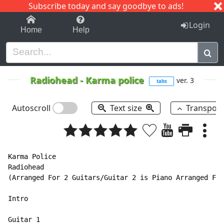
Subscribe today and say goodbye to ads!
1-9
A
B
C
D
E
F
G
H
I
J
K
Login
Home
Help
Radiohead
-
Karma police
ver. 3
tabs
Autoscroll
Text size
Transpos
Karma Police

Radiohead

(Arranged For 2 Guitars/Guitar 2 is Piano Arranged For
Intro

Guitar 1
