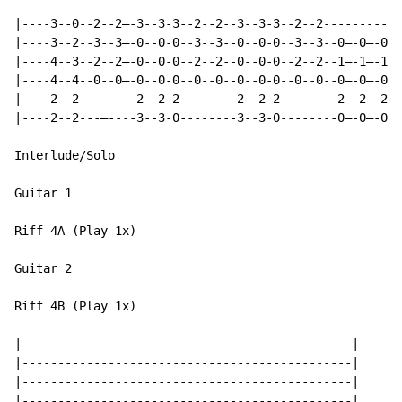
|----3--0--2--2—-3--3-3--2--2--3--3-3--2--2-----------
|----3--2--3--3—-0--0-0--3--3--0--0-0--3--3--0—-0—-0—-
|----4--3--2--2—-0--0-0--2--2--0--0-0--2--2--1—-1—-1—-
|----4--4--0--0—-0--0-0--0--0--0--0-0--0--0--0—-0—-0—-
|----2--2--------2--2-2--------2--2-2--------2—-2—-2—-
|----2--2---—----3--3-0--------3--3-0--------0—-0—-0—-
Interlude/Solo

Guitar 1

Riff 4A (Play 1x)

Guitar 2

Riff 4B (Play 1x)

|----------------------------------------------|

|----------------------------------------------|

|----------------------------------------------|

|----------------------------------------------|
