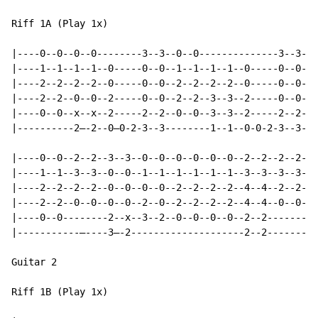
Riff 1A (Play 1x)

|----0--0--0--0--------3--3--0--0--------------3--3---
|----1--1--1--1--0-----0--0--1--1--1--1--0-----0--0---
|----2--2--2--2--0-----0--0--2--2--2--2--0-----0--0---
|----2--2--0--0--2-----0--0--2--2--3--3--2-----0--0---
|----0--0--x--x--2-----2--2--0--0--3--3--2-----2--2---
|----------2—-2--0—0-2-3--3--------1--1--0-0-2-3--3---
|----0--0--2--2--3--3--0--0--0--0--0--0--2--2--2--2---
|----1--1--3--3--0--0--1--1--1--1--1--1--3--3--3--3---
|----2--2--2--2--0--0--0--0--2--2--2--2--4--4--2--2---
|----2--2--0--0--0--0--2--0--2--2--2--2--4--4--0--0---
|----0--0--------2--x--3--2--0--0--0--0--2--2---------
|-----------—----3—-2--------------------2--2---------
Guitar 2

Riff 1B (Play 1x)
