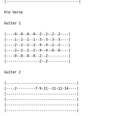
|-----------------------------------|

Pre Verse

Guitar 1

|----0--0--0--0--2--2--2--2----|

|----1--1--1--1--3--3--3--3----|

|----2--2--2--2--4--4--2--2----|

|----2—-2--2--2--4--4--0--0----|

|----0--0--0--0--2--2----------|

|----------------2--2----------|

Guitar 2

|----------------------------------|

|----2---------7-9-11--11-12-14----|

|----------------------------------|

|----------------------------------|

|----------------------------------|

|----------------------------------|
