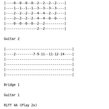
|----0--0--0--0--2--2--2--2----|

|----1--1--1--1--3--3--3--3----|

|----2--2--2--2--4--4--2--2----|

|----2—-2--2--2--4--4--0--0----|

|----0--0--0--0--2--2----------|

|----------------2--2----------|

Guitar 2

|----------------------------------|

|----2---------7-9-11--11-12-14----|

|----------------------------------|

|----------------------------------|

|----------------------------------|

|----------------------------------|

Bridge 1

Guitar 1

Riff 4A (Play 2x)
