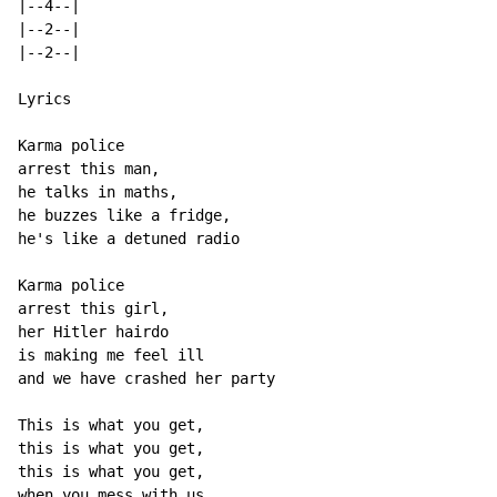
|--4--|

|--2--|

|--2--|

Lyrics

Karma police

arrest this man,

he talks in maths,

he buzzes like a fridge,

he's like a detuned radio

Karma police

arrest this girl,

her Hitler hairdo

is making me feel ill

and we have crashed her party

This is what you get,

this is what you get,

this is what you get,

when you mess with us
