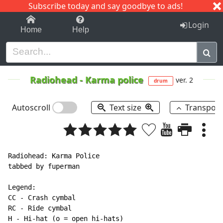
Subscribe today and say goodbye to ads!
1-9
A
B
C
D
E
F
G
H
I
J
K
Login
Home
Help
Radiohead
-
Karma police
ver. 2
drum
Autoscroll
Text size
Transpos
Radiohead: Karma Police

tabbed by fuperman

Legend:

CC 
-
 Crash cymbal

RC 
-
 Ride cymbal

H 
-
 Hi-hat (o = open hi-hats)
