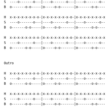
S  ----o-------o---|----o-------o---|----o-------o---|
B  o-------o-o-----|o-----o-o-------|o-------o-o-----|
H  x-x-x-x-x-x-x-x-|x-x-x-x-x-x-x-o-|x-x-x-x-x-x-x-x-|
S  ----o-------o---|----o-------o---|----o-------o---|
B  o-------o-o-----|o-----o-o-------|o-------o-o-----|
H  x-x-x-x-x-x-x-x-|x-x-x-x-x-x-x-o-|x-x-x-x-x-x-x-x-|
S  ----o-------o---|----o-------o---|----o-------o---|
B  o-------o-o-----|o-----o-o-------|o-------o-o-----|
Outro

H  x-x-x-x-x-x-x-x-|x-x-x-x-x-x-x-o-|x-x-x-x-x-x-x-x-|
S  ----o-------o---|----o-------o---|----o-------o---|
B  o-------o-o-----|o-----o-o-------|o-------o-o-----|
H  x-x-x-x-x-x-x-x-|x-x-x-x-x-x-x-o-|x-x-x-x-x-x-x-x-|
S  ----o-------o---|----o-------o---|----o-------o---|
B  o-------o-o-----|o-----o-o-------|o-------o-o-----|