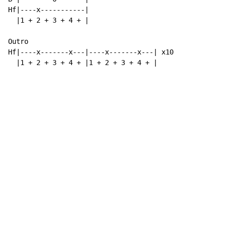
Hf|----x-----------|

  |1 + 2 + 3 + 4 + |

Outro

Hf|----x-------x---|----x-------x---| x10

  |1 + 2 + 3 + 4 + |1 + 2 + 3 + 4 + |