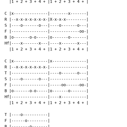
  |1 + 2 + 3 + 4 + |1 + 2 + 3 + 4 + |

C |x---------------|--------x-------|

R |--x-x-x-x-x-x-x-|X-x-x-x---------|

S |----o-------o---|----o-------o---|

F |----------------|-------------oo-|

B |o-------o-o-----|o-------o-------|

Hf|----x-------x---|----x-------x---|

  |1 + 2 + 3 + 4 + |1 + 2 + 3 + 4 + |

C |x---------------|x---------------|

R |--x-x-x-x-x-x-x-|----------------|

T |----------------|----o-------o---|

S |----o-------o---|----------------|

F |----------------|-----oo------oo-|

B |o-------o-o-----|o-------o-------|

Hf|----------------|----x-----------|

  |1 + 2 + 3 + 4 + |1 + 2 + 3 + 4 + |

T |----o-----------|

F |------o---------|

B |--------o-------|
