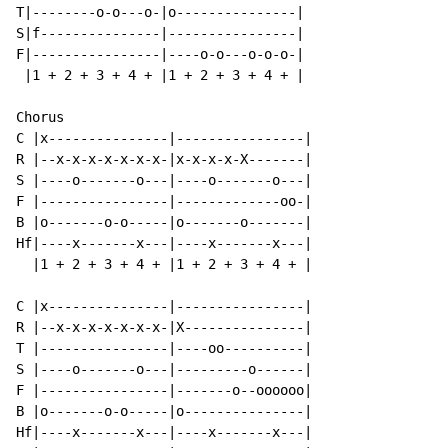
T|--------o-o---o-|o---------------|

S|f---------------|----------------|

F|----------------|----o-o---o-o-o-|

 |1 + 2 + 3 + 4 + |1 + 2 + 3 + 4 + |

Chorus

C |x---------------|----------------|

R |--x-x-x-x-x-x-x-|x-x-x-x-X-------|

S |----o-------o---|----o-------o---|

F |----------------|-------------oo-|

B |o-------o-o-----|o-------o-------|

Hf|----x-------x---|----x-------x---|

  |1 + 2 + 3 + 4 + |1 + 2 + 3 + 4 + |

C |x---------------|----------------|

R |--x-x-x-x-x-x-x-|X---------------|

T |----------------|----oo----------|

S |----o-------o---|---------o------|

F |----------------|-------o--oooooo|

B |o-------o-o-----|o---------------|

Hf|----x-------x---|----x-------x---|
