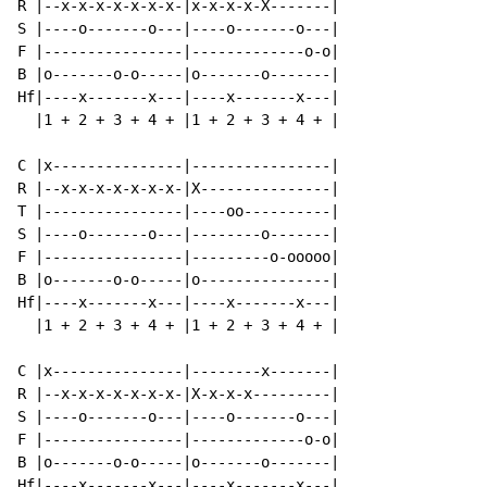
R |--x-x-x-x-x-x-x-|x-x-x-x-X-------|

S |----o-------o---|----o-------o---|

F |----------------|-------------o-o|

B |o-------o-o-----|o-------o-------|

Hf|----x-------x---|----x-------x---|

  |1 + 2 + 3 + 4 + |1 + 2 + 3 + 4 + |

C |x---------------|----------------|

R |--x-x-x-x-x-x-x-|X---------------|

T |----------------|----oo----------|

S |----o-------o---|--------o-------|

F |----------------|---------o-ooooo|

B |o-------o-o-----|o---------------|

Hf|----x-------x---|----x-------x---|

  |1 + 2 + 3 + 4 + |1 + 2 + 3 + 4 + |

C |x---------------|--------x-------|

R |--x-x-x-x-x-x-x-|X-x-x-x---------|

S |----o-------o---|----o-------o---|

F |----------------|-------------o-o|

B |o-------o-o-----|o-------o-------|

Hf|----x-------x---|----x-------x---|
