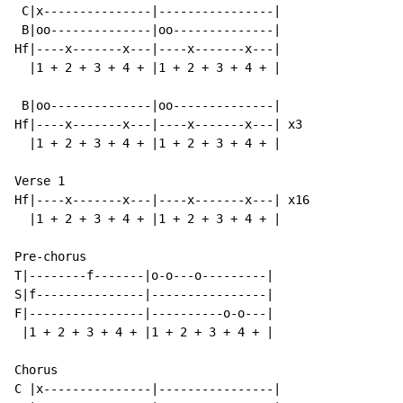
 C|x---------------|----------------|

 B|oo--------------|oo--------------|

Hf|----x-------x---|----x-------x---|

  |1 + 2 + 3 + 4 + |1 + 2 + 3 + 4 + |

 B|oo--------------|oo--------------|

Hf|----x-------x---|----x-------x---| x3

  |1 + 2 + 3 + 4 + |1 + 2 + 3 + 4 + |

Verse 1

Hf|----x-------x---|----x-------x---| x16

  |1 + 2 + 3 + 4 + |1 + 2 + 3 + 4 + |

Pre-chorus

T|--------f-------|o-o---o---------|

S|f---------------|----------------|

F|----------------|----------o-o---|

 |1 + 2 + 3 + 4 + |1 + 2 + 3 + 4 + |

Chorus

C |x---------------|----------------|
