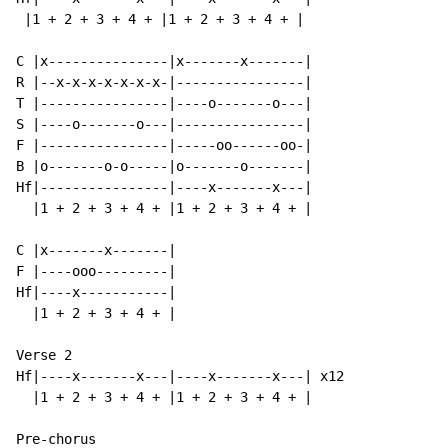
 |1 + 2 + 3 + 4 + |1 + 2 + 3 + 4 + |

C |x---------------|x-------x-------|

R |--x-x-x-x-x-x-x-|----------------|

T |----------------|----o-------o---|

S |----o-------o---|----------------|

F |----------------|-----oo------oo-|

B |o-------o-o-----|o-------o-------|

Hf|----------------|----x-------x---|

  |1 + 2 + 3 + 4 + |1 + 2 + 3 + 4 + |

C |x-------x-------|

F |----ooo---------|

Hf|----x-----------|

  |1 + 2 + 3 + 4 + |

Verse 2

Hf|----x-------x---|----x-------x---| x12

  |1 + 2 + 3 + 4 + |1 + 2 + 3 + 4 + |

Pre-chorus
