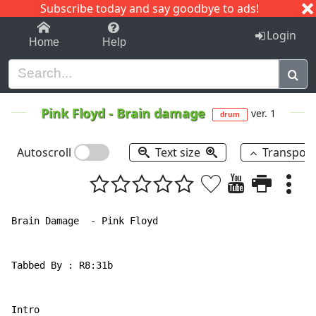
Subscribe today and say goodbye to ads!
1-9
A
B
C
D
E
F
G
H
I
J
K
Login
Home
Help
Pink Floyd
-
Brain damage
ver. 1
drum
Autoscroll
Text size
Transpos
Brain Damage  - Pink Floyd

Tabbed By : R8:31b

Intro
