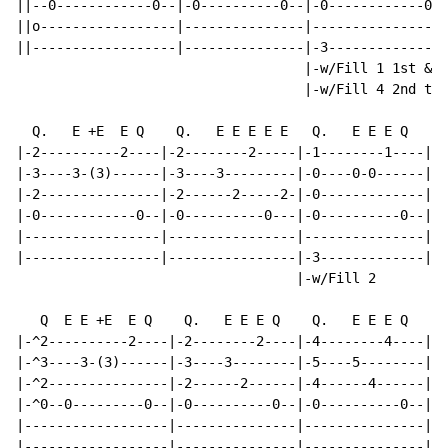
||--0------------0--|-0----------0--|-0------------0--
||o-----------------|---------------|-----------------
||------------------|---------------|-3---------------
                                    |-w/Fill 1 1st & 3
                                    |-w/Fill 4 2nd tim
  Q.   E +E  E Q    Q.   E E E E E   Q.   E E E Q    Q
|-2----------2----|-2--------2-----|-1--------1----|-1
|-3----3-(3)------|-3----3---------|-0----0-0------|-0
|-2---------------|-2------2-----2-|-0-------------|-0
|-0------------0--|-0----------0---|-0----------0--|-0
|-----------------|----------------|---------------|--
|-----------------|----------------|-3-------------|-3
                                   |-w/Fill 2

   Q  E E +E  E Q    Q.   E E E Q    Q.   E E E Q    Q
|-^2----------2----|-2--------2----|-4--------4----|-4
|-^3----3-(3)------|-3----3--------|-5----5--------|-5
|-^2---------------|-2------2------|-4------4------|-4
|-^0--0---------0--|-0----------0--|-0----------0--|-0
|------------------|---------------|---------------|--
|------------------|---------------|---------------|--