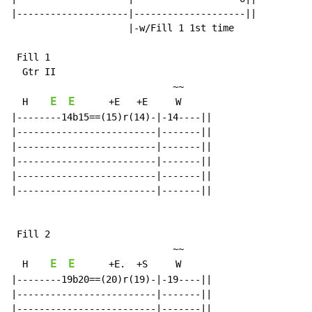
|--------------------|--------------------||

                     |-w/Fill 1 1st time

 Fill 1

  Gtr II

                             ~~

E
E
  H    
      +E   +E     W

|--------14b15==(15)r(14)-|-14----||

|-------------------------|-------||

|-------------------------|-------||

|-------------------------|-------||

|-------------------------|-------||

|-------------------------|-------||

 Fill 2

                             ~~

E
E
  H    
      +E.  +S     W

|--------19b20==(20)r(19)-|-19----||

|-------------------------|-------||

|-------------------------|-------||
