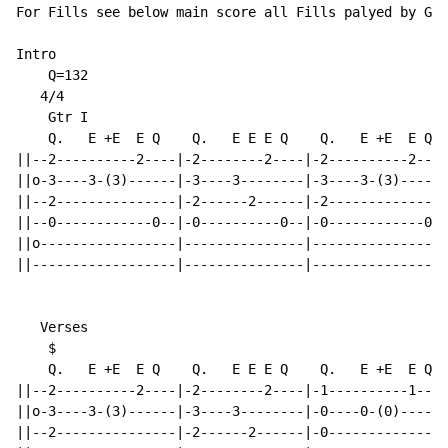
For Fills see below main score all Fills palyed by Gtr
Intro

    Q=132

   4/4

    Gtr I

    Q.   E +E  E Q    Q.   E E E Q    Q.   E +E  E Q  
||--2----------2----|-2--------2----|-2----------2----
||o-3----3-(3)------|-3----3--------|-3----3-(3)------
||--2---------------|-2------2------|-2---------------
||--0------------0--|-0----------0--|-0------------0--
||o-----------------|---------------|-----------------
||------------------|---------------|-----------------
                                                      
   Verses

    $

    Q.   E +E  E Q    Q.   E E E Q    Q.   E +E  E Q  
||--2----------2----|-2--------2----|-1----------1----
||o-3----3-(3)------|-3----3--------|-0----0-(0)------
||--2---------------|-2------2------|-0---------------