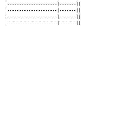
|---------------------|-------||

|---------------------|-------||

|---------------------|-------||

|---------------------|-------||