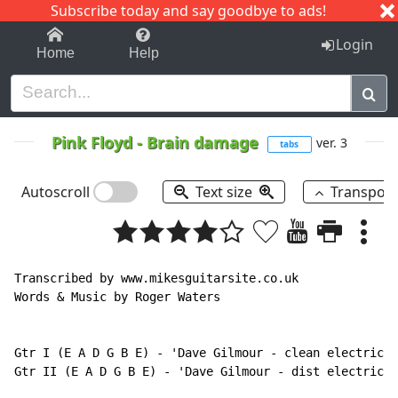
Subscribe today and say goodbye to ads!
1-9
A
B
C
D
E
F
G
H
I
J
K
Login
Home
Help
Pink Floyd
-
Brain damage
ver. 3
tabs
Autoscroll
Text size
Transpos
Transcribed by www.mikesguitarsite.co.uk

Words & Music by Roger Waters

Gtr I (E A D G B E) - 'Dave Gilmour - clean electric (
Gtr II (E A D G B E) - 'Dave Gilmour - dist electric (