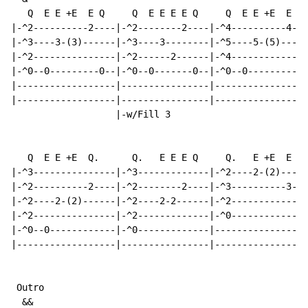
   Q  E E +E  E Q     Q  E E E E Q     Q  E E +E  E Q 
|-^2----------2----|-^2--------2----|-^4----------4---
|-^3----3-(3)------|-^3----3--------|-^5----5-(5)-----
|-^2---------------|-^2------2------|-^4--------------
|-^0--0---------0--|-^0--0-------0--|-^0--0---------0-
|------------------|----------------|-----------------
|------------------|----------------|-----------------
                   |-w/Fill 3

                                                      
   Q  E E +E  Q.      Q.   E E E Q     Q.   E +E  E E 
|-^3---------------|-^3-------------|-^2----2-(2)-----
|-^2----------2----|-^2--------2----|-^3----------3---
|-^2----2-(2)------|-^2----2-2------|-^2------------2-
|-^2---------------|-^2-------------|-^0--------------
|-^0--0------------|-^0-------------|-----------------
|------------------|----------------|-----------------
 Outro

  &&
