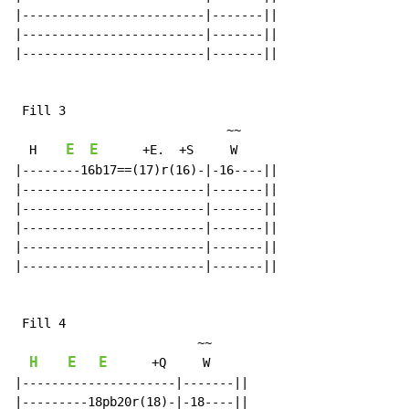
|-------------------------|-------||

|-------------------------|-------||

|-------------------------|-------||

 Fill 3

                             ~~

E
E
  H    
      +E.  +S     W

|--------16b17==(17)r(16)-|-16----||

|-------------------------|-------||

|-------------------------|-------||

|-------------------------|-------||

|-------------------------|-------||

|-------------------------|-------||

 Fill 4

                         ~~

H
E
E
      +Q     W

|---------------------|-------||

|---------18pb20r(18)-|-18----||
