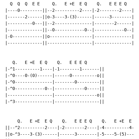
  Q  Q  Q  E E     Q.   E +E  E Q    Q.   E E E Q

|----0---------||--2----------2----|-2--------2----|

|-------2------||o-3----3-(3)------|------3--------|

|----------0---||--2---------------|--------2------|

|--------------||--0------------0--|------------0--|

|-0------------||o-----------------|---------------|

|--------------||------------------|---------------|

   Q.   E +E  E Q    Q.   E E E Q

|-^1----------1----|-1--------1-------||

|-^0----0-(0)------|------0----------o||

|-^0---------------|--------0---------||

|-^0------------0--|------------0-----||

|------------------|-----------------o||

|-^3---------------|------------------||

     Q.   E +E  E Q    Q.   E E E Q    Q.   E +E  E Q 
||--^2----------2----|-2--------2----|-4----------4---
||o-^3----3-(3)------|------3--------|-5----5-(5)-----