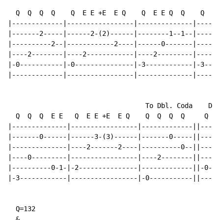
  Q  Q  Q  Q    Q  E E +E  E Q    Q  E E Q  Q    Q  E 
|-------------|-----------------|--------------|------
|-------2-----|------2-(2)------|--------1--1--|------
|----------2--|------------2----|------0-------|------
|----2--------|----2------------|----2---------|----2-
|-0-----------|-0---------------|-3------------|-3----
|-------------|-----------------|--------------|------
                                   To Dbl. Coda    D.S
  Q  Q  Q  E E   Q  E E +E  E Q    Q  Q  Q  Q     Q  Q
|--------------|-----------------|-------------||----0
|-------0------|------3-(3)------|-------0-----||-----
|--------------|----2-------2----|----------0--||-----
|----0---------|-----------------|----2--------||-----
|----------0-1-|-2---------------|-------------||-0---
|-3------------|-----------------|-0-----------||-----
  Q=132

  &
