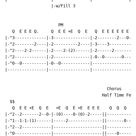
                   |-w/Fill 3

                                                      
                      PM

   Q  E E E Q.     Q  E E +E  Q  E   Q  E E E E E E   
|-^3-------------|-3---------------|-2--------2---0-|-
|-^2--------2----|-2----------2----|-3----3---------|-
|-^2----2-2------|-2----2-(2)------|-2------2-------|-
|-^2-------------|-2---------------|-0--0-------0---|-
|-^0--0----------|-0--0------------|----------------|-
|----------------|-----------------|----------------|-
                                                    |-
                                          Chorus

                                        Half Time Feel
  $$

   Q  E E +E  Q  E   +E  Q  E +E  E E E    Q  Q  Q  Q 
|-^2--2-------2--0-|-(0)----0-(0)-2-----||------------
|-^1--1-1-(1)------|-----2--------------||-------0----
|-^2--2------------|--------------------||----------0-
|-^0---------------|--------------------||----0-------