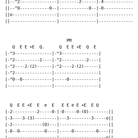
||--^2---------------|--------2------|-4--------------
||--^0------------0--|------------0--|-0------------0-
||o------------------|---------------|----------------
||-------------------|---------------|----------------
                         PM

   Q  E E +E  Q.      Q  E E +E  Q  E

|-^3---------------|-^3---------------|

|-^2----------2----|-^2----------2----|

|-^2----2-(2)------|-^2----2-(2)------|

|-^2---------------|------------------|

|-^0--0------------|-----0------------|

|------------------|------------------|

  Q  E E +E  E  e  E   E E e E +E  E Q

|-2----------2-----0-|-0-----0-(0)--------||

|-3----3-(3)---------|---3---------3-----o||

|-2------------(0)---|--------------------||

|-0--0----------0----|-----0---------0----||

|--------------------|-------------------o||
