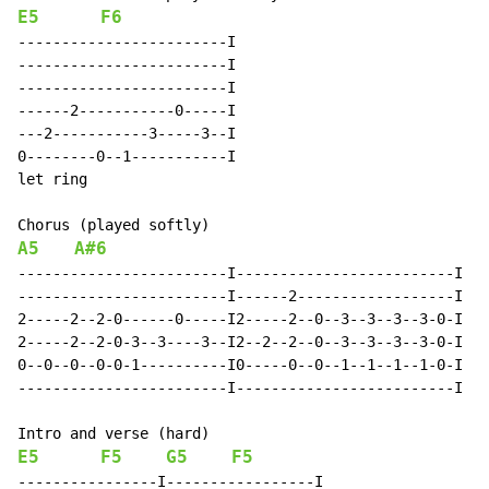
E5
F6
------------------------I

------------------------I

------------------------I

------2-----------0-----I

---2-----------3-----3--I

0--------0--1-----------I

let ring

A5
A#6
------------------------I-------------------------I

------------------------I------2------------------I

2-----2--2-0------0-----I2-----2--0--3--3--3--3-0-I

2-----2--2-0-3--3----3--I2--2--2--0--3--3--3--3-0-I

0--0--0--0-0-1----------I0-----0--0--1--1--1--1-0-I

------------------------I-------------------------I

E5
F5
G5
F5
----------------I-----------------I
