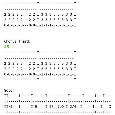
----------------I-----------------I

----------------I-----------------I

2-2-2-2-2---2-2-I-3-3-3-5-5-5-3-3-I

2-2-2-2-2---2-2-I-3-3-3-5-5-5-3-3-I

0-0-0-0-0---0-0-I-1-1-1-3-3-3-1-1-I

A5
----------------I-----------------I

----------------I-----------------I

2-2-2-2-2---2-2-I-3-3-3-5-5-5-3-3-I

2-2-2-2-2---2-2-I-3-3-3-5-5-5-3-3-I

0-0-0-0-0---0-0-I-1-1-1-3-3-3-1-1-I

----------------I-----------------I

Solo

II-----I-----I------I----------I------I-----I---I-----
II-----I-----I------I----------I------I-----I---I-----
II/9---I-----I-9----I-97--7p0-I-2/4--I-----I---I---X-0
II-----I-----I------I----------I------I-----I---I---X-