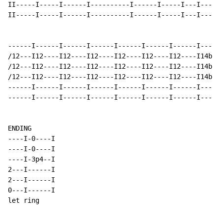
II-----I-----I------I----------I------I-----I---I-----
II-----I-----I------I----------I------I-----I---I-----
------I------I------I------I------I------I------I-----
/12---I12----I12----I12----I12----I12----I12----I14b15
/12---I12----I12----I12----I12----I12----I12----I14b15
/12---I12----I12----I12----I12----I12----I12----I14b15
------I------I------I------I------I------I------I-----
------I------I------I------I------I------I------I-----
ENDING

----I-0----I

----I-0----I

----I-3p4--I

2---I------I

2---I------I

0---I------I

let ring