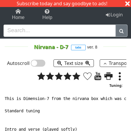
Subscribe today and say goodbye to ads!
1-9
A
B
C
D
E
F
G
H
I
J
K
Login
Home
Help
Nirvana
-
D-7
ver. 8
tabs
Autoscroll
Text size
Transpos
Tuning:
This is Dimension-7 from the nirvana box which was cov
Standard tuning
