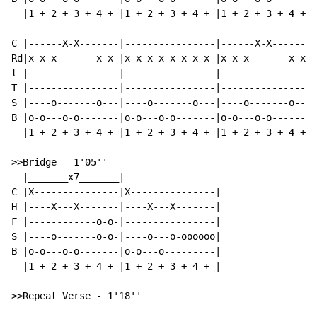
  |1 + 2 + 3 + 4 + |1 + 2 + 3 + 4 + |1 + 2 + 3 + 4 + |
C |------X-X-------|----------------|------X-X-------|
Rd|x-x-x-------x-x-|x-x-x-x-x-x-x-x-|x-x-x-------x-x-|
t |----------------|----------------|----------------|
T |----------------|----------------|----------------|
S |----o-------o---|----o-------o---|----o-------o---|
B |o-o---o-o-------|o-o---o-o-------|o-o---o-o-------|
  |1 + 2 + 3 + 4 + |1 + 2 + 3 + 4 + |1 + 2 + 3 + 4 + |
>>Bridge - 1'05''

  |_______x7_______|

C |X---------------|X---------------|

H |----X---X-------|----X---X-------|

F |------------o-o-|----------------|

S |----o-------o-o-|----o---o-oooooo|

B |o-o---o-o-------|o-o---o---------|

  |1 + 2 + 3 + 4 + |1 + 2 + 3 + 4 + |

>>Repeat Verse - 1'18''
