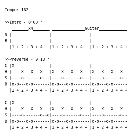
Tempo: 162

>>Intro - 0'00''

   _______x4_______ ______________Guitar_____________ 
S |----------------|----------------|----------------|
B |----------------|----------------|----------------|
  |1 + 2 + 3 + 4 + |1 + 2 + 3 + 4 + |1 + 2 + 3 + 4 + |
>>Preverse - 0'18''

C |X---------------|----------------|----------------|
H |----X---X---X---|X---X---X---X---|X---X---X---X---|
S |----o-------o---|----o-------o---|----o-------o---|
B |o-o---o-o-------|o-o---o-o-------|o-o---o-o-------|
  |1 + 2 + 3 + 4 + |1 + 2 + 3 + 4 + |1 + 2 + 3 + 4 + |
C |X---------------|----------------|----------------|
H |----X---X---X---|X---X---X---X---|X---X---X---X---|
S |----o-------o--g|----o-------o---|----o-------o---|
B |o-o---o-o-------|o-o---o-o-------|o-o---o-o-------|
  |1 + 2 + 3 + 4 + |1 + 2 + 3 + 4 + |1 + 2 + 3 + 4 + |