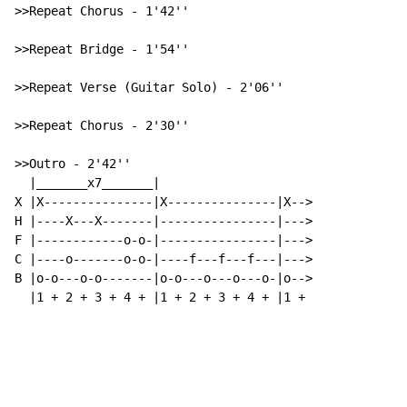
>>Repeat Chorus - 1'42''

>>Repeat Bridge - 1'54''

>>Repeat Verse (Guitar Solo) - 2'06''

>>Repeat Chorus - 2'30''

>>Outro - 2'42''

  |_______x7_______|

X |X---------------|X---------------|X-->

H |----X---X-------|----------------|--->

F |------------o-o-|----------------|--->

C |----o-------o-o-|----f---f---f---|--->

B |o-o---o-o-------|o-o---o---o---o-|o-->

  |1 + 2 + 3 + 4 + |1 + 2 + 3 + 4 + |1 +