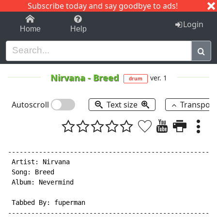
Subscribe today and say goodbye to ads!
1-9
A
B
C
D
E
F
G
H
I
J
K
Login
Home
Help
Nirvana
-
Breed
ver. 1
drum
Autoscroll
Text size
Transpos
------------------------------------------------------
 Artist: Nirvana

 Song: Breed

 Album: Nevermind

 Tabbed By: fuperman

------------------------------------------------------