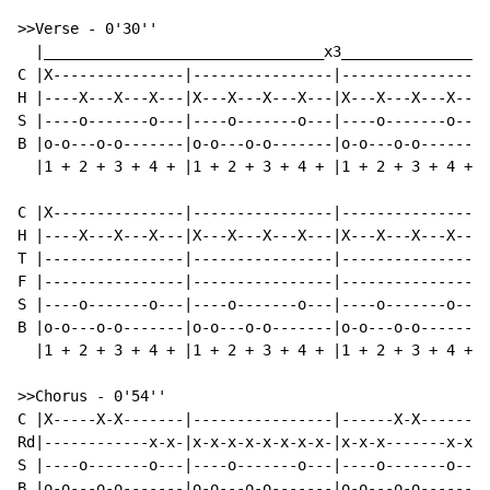
>>Verse - 0'30''

  |________________________________x3_________________
C |X---------------|----------------|----------------|
H |----X---X---X---|X---X---X---X---|X---X---X---X---|
S |----o-------o---|----o-------o---|----o-------o---|
B |o-o---o-o-------|o-o---o-o-------|o-o---o-o-------|
  |1 + 2 + 3 + 4 + |1 + 2 + 3 + 4 + |1 + 2 + 3 + 4 + |
C |X---------------|----------------|----------------|
H |----X---X---X---|X---X---X---X---|X---X---X---X---|
T |----------------|----------------|----------------|
F |----------------|----------------|----------------|
S |----o-------o---|----o-------o---|----o-------o---|
B |o-o---o-o-------|o-o---o-o-------|o-o---o-o-------|
  |1 + 2 + 3 + 4 + |1 + 2 + 3 + 4 + |1 + 2 + 3 + 4 + |
>>Chorus - 0'54''

C |X-----X-X-------|----------------|------X-X-------|
Rd|------------x-x-|x-x-x-x-x-x-x-x-|x-x-x-------x-x-|
S |----o-------o---|----o-------o---|----o-------o---|
B |o-o---o-o-------|o-o---o-o-------|o-o---o-o-------|