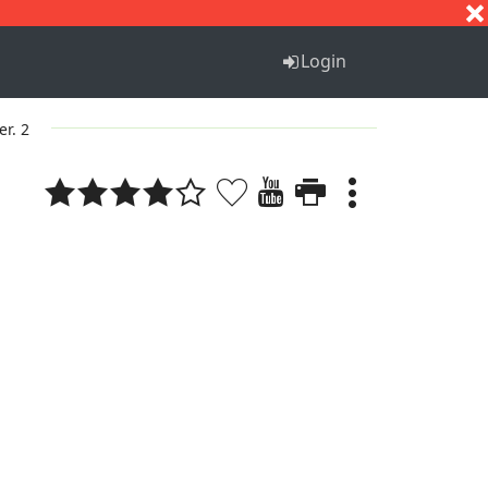
S
T
U
V
W
X
Y
Z
Login
er. 2