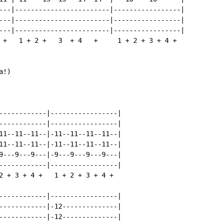
---|------------------------|-----------------|

---|------------------------|-----------------|

---|------------------------|-----------------|

 +   1 + 2 +   3  + 4   +     1 + 2 + 3 + 4 +

!)

------------|-----------------|

------------|-----------------|

11--11--11--|-11--11--11--11--|

11--11--11--|-11--11--11--11--|

9---9---9---|-9---9---9---9---|

------------|-----------------|

2 + 3 + 4 +   1 + 2 + 3 + 4 +

------------|-----------------|

------------|-12--------------|

------------|-12--------------|
