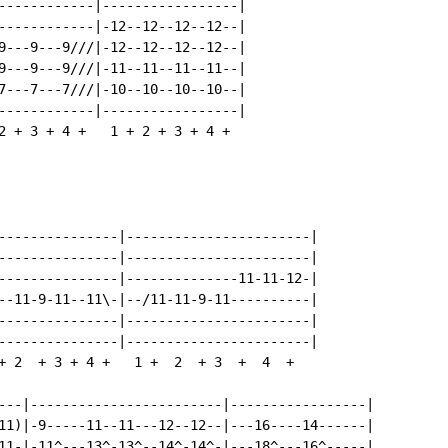
------------|-----------------|

------------|-12--12--12--12--|

9---9---9///|-12--12--12--12--|

9---9---9///|-11--11--11--11--|

7---7---7///|-10--10--10--10--|

------------|-----------------|

2 + 3 + 4 +   1 + 2 + 3 + 4 +

---------------|-----------------------|

---------------|-----------------------|

---------------|--------------11-11-12-|

--11-9-11--11\-|--/11-11-9-11----------|

---------------|-----------------------|

---------------|-----------------------|

+ 2  + 3 + 4 +   1 +  2  + 3  +  4  +

---|------------------------|-----------------|

11)|-9-----11--11---12--12--|---16----14------|

11-|-11^---13^-13^--14^-14^-|---18^---16^-----|
