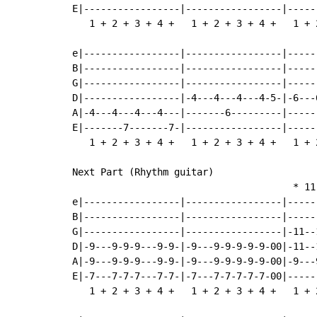
E|-----------------|-----------------|-----
   1 + 2 + 3 + 4 +   1 + 2 + 3 + 4 +   1 + 
e|-----------------|-----------------|-----
B|-----------------|-----------------|-----
G|-----------------|-----------------|-----
D|-----------------|-4---4---4---4-5-|-6---
A|-4---4---4---4---|-------6---------|-----
E|-------7-------7-|-----------------|-----
   1 + 2 + 3 + 4 +   1 + 2 + 3 + 4 +   1 + 
Next Part (Rhythm guitar)

                                       * 11 
e|-----------------|-----------------|-----
B|-----------------|-----------------|-----
G|-----------------|-----------------|-11--
D|-9---9-9-9---9-9-|-9---9-9-9-9-9-00|-11--
A|-9---9-9-9---9-9-|-9---9-9-9-9-9-00|-9---
E|-7---7-7-7---7-7-|-7---7-7-7-7-7-00|-----
   1 + 2 + 3 + 4 +   1 + 2 + 3 + 4 +   1 + 