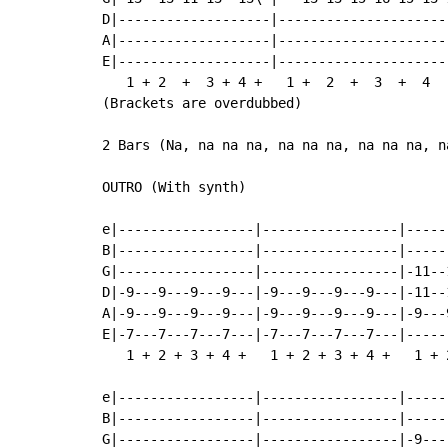
D|-------------------|---------------------
A|-------------------|---------------------
E|-------------------|---------------------
   1 + 2  +  3 + 4 +   1 +  2  +  3  +  4  
(Brackets are overdubbed)

2 Bars (Na, na na na, na na na, na na na, na
OUTRO (With synth)

e|-----------------|-----------------|-----
B|-----------------|-----------------|-----
G|-----------------|-----------------|-11--
D|-9---9---9---9---|-9---9---9---9---|-11--
A|-9---9---9---9---|-9---9---9---9---|-9---
E|-7---7---7---7---|-7---7---7---7---|-----
   1 + 2 + 3 + 4 +   1 + 2 + 3 + 4 +   1 + 
e|-----------------|-----------------|-----
B|-----------------|-----------------|-----
G|-----------------|-----------------|-9---