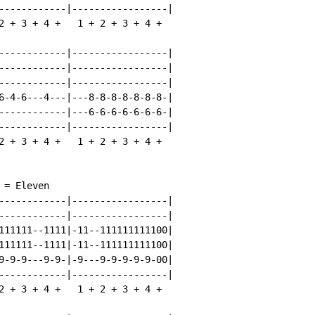
------------|-----------------|

2 + 3 + 4 +   1 + 2 + 3 + 4 +

------------|-----------------|

------------|-----------------|

------------|-----------------|

6-4-6---4---|---8-8-8-8-8-8-8-|

------------|---6-6-6-6-6-6-6-|

------------|-----------------|

2 + 3 + 4 +   1 + 2 + 3 + 4 +

= Eleven

------------|-----------------|

------------|-----------------|

111111--1111|-11--111111111100|

111111--1111|-11--111111111100|

9-9-9---9-9-|-9---9-9-9-9-9-00|

------------|-----------------|

2 + 3 + 4 +   1 + 2 + 3 + 4 +
