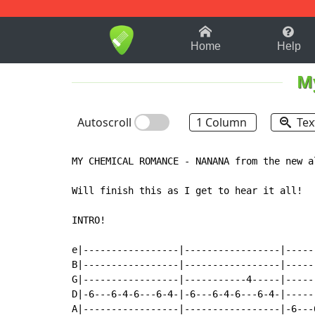
1-9
A
B
C
D
E
F
Home
Help
M
Autoscroll
1 Column
Tex
MY CHEMICAL ROMANCE - NANANA from the new a
Will finish this as I get to hear it all!

INTRO!

e|-----------------|-----------------|-----
B|-----------------|-----------------|-----
G|-----------------|-----------4-----|-----
D|-6---6-4-6---6-4-|-6---6-4-6---6-4-|-----
A|-----------------|-----------------|-6---