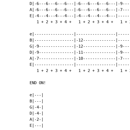
D|-6---6---6---6---|-6---6---6---6---|-9---
A|-6---6---6---6---|-6---6---6---6---|-7---
E|-4---4---4---4---|-4---4---4---4---|-----
   1 + 2 + 3 + 4 +   1 + 2 + 3 + 4 +   1 + 
e|-----------------|-----------------|-----
B|-----------------|-12--------------|-----
G|-9---------------|-12--------------|-9---
D|-9---------------|-11--------------|-9---
A|-7---------------|-10--------------|-7---
E|-----------------|-----------------|-----
   1 + 2 + 3 + 4 +   1 + 2 + 3 + 4 +   1 + 
END ON!

e|---|

B|---|

G|-4-|

D|-4-|

A|-2-|

E|---|
