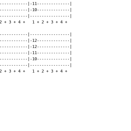
------------|-11--------------|

------------|-10--------------|

------------|-----------------|

2 + 3 + 4 +   1 + 2 + 3 + 4 +

------------|-----------------|

------------|-12--------------|

------------|-12--------------|

------------|-11--------------|

------------|-10--------------|

------------|-----------------|

2 + 3 + 4 +   1 + 2 + 3 + 4 +
