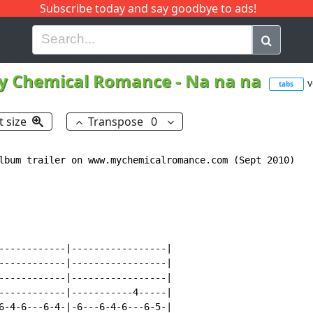
Subscribe today and say goodbye to ads!
G
H
I
J
K
L
M
N
O
P
Q
R
y Chemical Romance
-
Na na na
v
tabs
t size
Transpose
0
lbum trailer on www.mychemicalromance.com (Sept 2010)

------------|-----------------|

------------|-----------------|

------------|-----------------|

------------|-----------4-----|

6-4-6---6-4-|-6---6-4-6---6-5-|
