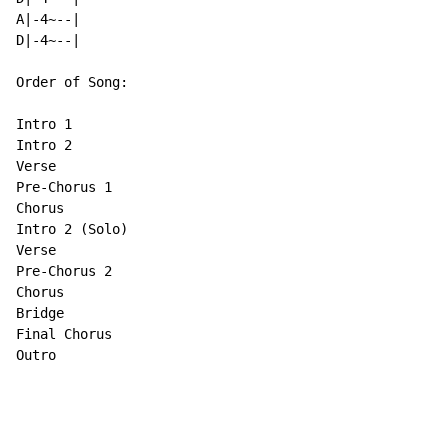
A|-4~--|

D|-4~--|

Order of Song:

Intro 1

Intro 2

Verse

Pre-Chorus 1

Chorus

Intro 2 (Solo)

Verse

Pre-Chorus 2

Chorus

Bridge

Final Chorus

Outro