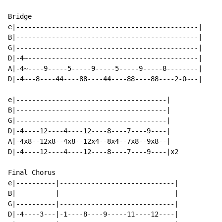
Bridge

e|----------------------------------------------|

B|----------------------------------------------|

G|----------------------------------------------|

D|-4~-------------------------------------------|

A|-4~----9-----5-----9-----5-----9-----8--------|

D|-4~--8----44----88----44----88----88----2-0~--|

e|--------------------------------------|

B|--------------------------------------|

G|--------------------------------------|

D|-4----12----4----12----8----7----9----|

A|-4x8--12x8--4x8--12x4--8x4--7x8--9x8--|

D|-4----12----4----12----8----7----9----|x2

Final Chorus

e|----------|-----------------------------|

B|----------|-----------------------------|

G|----------|-----------------------------|

D|-4----3---|-1----8----9-----11----12----|
