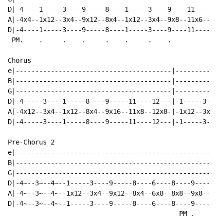
D|-4----1-----3----9-----8----1-----3----9----11----|

A|-4x4--1x12--3x4--9x12--8x4--1x12--3x4--9x8--11x6--|

D|-4----1-----3----9-----8----1-----3----9----11----|

 PM.    .     .    .     .    .     .    .

Chorus

e|----------------------------------------|-----------
B|----------------------------------------|-----------
G|----------------------------------------|-----------
D|-4-----3----1-----8----9-----11----12---|-1-----3---
A|-4x12--3x4--1x12--8x4--9x16--11x8--12x8-|-1x12--3x4-
D|-4-----3----1-----8----9-----11----12---|-1-----3---
Pre-Chorus 2

e|----------------------------------------------------
B|----------------------------------------------------
G|----------------------------------------------------
D|-4~--3~--4~--1-----3----9-----8----6----8----9----11
A|-4~--3~--4~--1x12--3x4--9x12--8x4--6x8--8x8--9x8--11
D|-4~--3~--4~--1-----3----9-----8----6----8----9----11
                                            PM .    .
