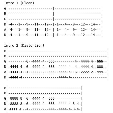
Intro 1 (Clean)

e|----------------------|-----------------------|

B|----------------------|-----------------------|

G|----------------------|-----------------------|

D|-4~--1~--9~--11~--12~-|-1~--4~--9~--12~--14~--|

A|-4~--1~--9~--11~--12~-|-1~--4~--9~--12~--14~--|     
D|-4~--1~--9~--11~--12~-|-1~--4~--9~--12~--14~--|

Intro 2 (Distortion)

e|-------------------------------------------------|

B|-------------------------------------------------|

G|---------6--4444-4--666----------4--4444-4--666--|

D|-4444-4--6--4444-4--666--4444-4--4--4444-4--666--|

A|-4444-4--4--2222-2--444--4444-4--6--2222-2--444--|

D|-4444-4------------------4444-4------------------|

e|------------------------------------|

B|------------------------------------|

G|-8888-8--6--4444-4--666-------------|

D|-8888-8--6--4444-4--666--4444-4-3-4-|

A|-6666-6--4--2222-2--444--4444-4-3-4-|
