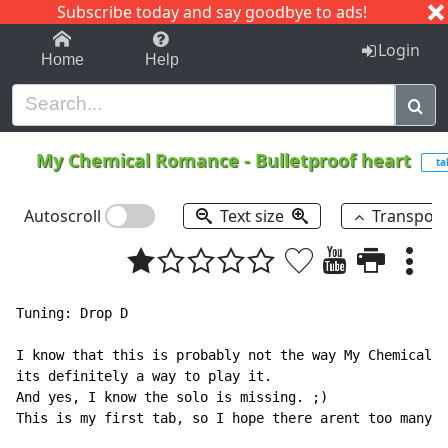
Subscribe today and say goodbye to ads!
1-9
A
B
C
D
E
F
G
H
I
J
K
Login
Home
Help
My Chemical Romance
-
Bulletproof heart
ta
Autoscroll
Text size
Transpos
Tuning: Drop D

I know that this is probably not the way My Chemical R
its definitely a way to play it.

And yes, I know the solo is missing. ;)

This is my first tab, so I hope there arent too many m