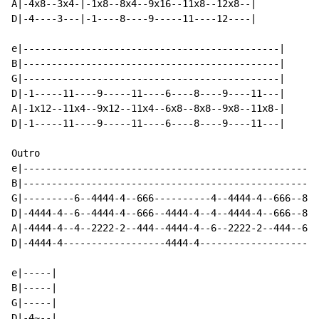
A|-4x8--3x4-|-1x8--8x4--9x16--11x8--12x8--|

D|-4----3---|-1----8----9-----11----12----|

e|---------------------------------------------|

B|---------------------------------------------|

G|---------------------------------------------|

D|-1-----11----9-----11----6----8----9----11---|

A|-1x12--11x4--9x12--11x4--6x8--8x8--9x8--11x8-|

D|-1-----11----9-----11----6----8----9----11---|

Outro

e|----------------------------------------------------
B|----------------------------------------------------
G|---------6--4444-4--666----------4--4444-4--666--888
D|-4444-4--6--4444-4--666--4444-4--4--4444-4--666--888
A|-4444-4--4--2222-2--444--4444-4--6--2222-2--444--666
D|-4444-4------------------4444-4---------------------
e|-----|

B|-----|

G|-----|

D|-4~--|
