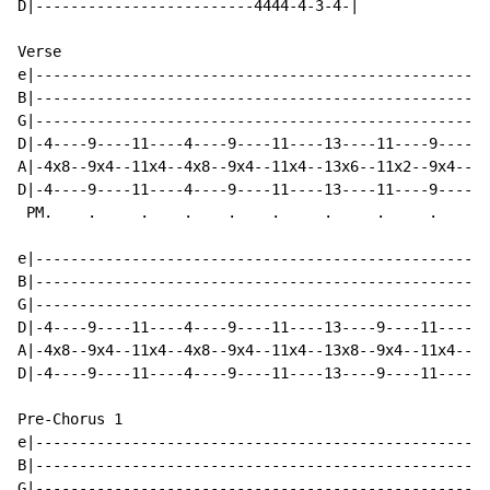
D|-------------------------4444-4-3-4-|

Verse

e|----------------------------------------------------
B|----------------------------------------------------
G|----------------------------------------------------
D|-4----9----11----4----9----11----13----11----9----11
A|-4x8--9x4--11x4--4x8--9x4--11x4--13x6--11x2--9x4--11
D|-4----9----11----4----9----11----13----11----9----11
 PM.    .     .    .    .    .     .     .     .     .
e|----------------------------------------------------
B|----------------------------------------------------
G|----------------------------------------------------
D|-4----9----11----4----9----11----13----9----11----4-
A|-4x8--9x4--11x4--4x8--9x4--11x4--13x8--9x4--11x4--4x
D|-4----9----11----4----9----11----13----9----11----4-
Pre-Chorus 1

e|--------------------------------------------------|

B|--------------------------------------------------|

G|--------------------------------------------------|
