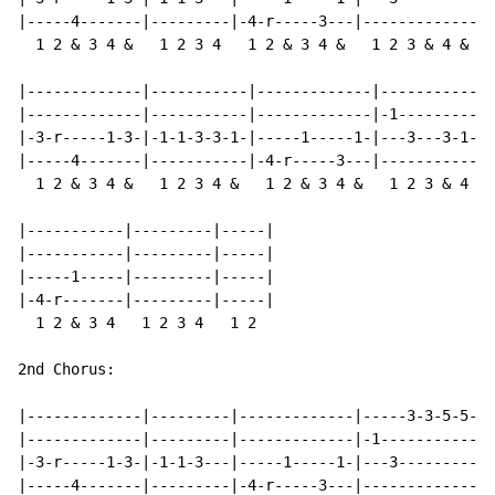
|-----4-------|---------|-4-r-----3---|-------------|

  1 2 & 3 4 &   1 2 3 4   1 2 & 3 4 &   1 2 3 & 4 &

|-------------|-----------|-------------|-------------
|-------------|-----------|-------------|-1-----------
|-3-r-----1-3-|-1-1-3-3-1-|-----1-----1-|---3---3-1-1-
|-----4-------|-----------|-4-r-----3---|-------------
  1 2 & 3 4 &   1 2 3 4 &   1 2 & 3 4 &   1 2 3 & 4 &

|-----------|---------|-----|

|-----------|---------|-----|

|-----1-----|---------|-----|

|-4-r-------|---------|-----|

  1 2 & 3 4   1 2 3 4   1 2

2nd Chorus:

|-------------|---------|-------------|-----3-3-5-5-|

|-------------|---------|-------------|-1-----------|

|-3-r-----1-3-|-1-1-3---|-----1-----1-|---3---------|

|-----4-------|---------|-4-r-----3---|-------------|
