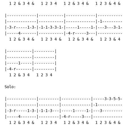
  1 2 & 3 4 &   1 2 3 4   1 2 & 3 4 &   1 2 3 & 4 &

|-------------|-----------|-------------|-------------
|-------------|-----------|-------------|-1-----------
|-3-r-----1-3-|-1-1-3-3-1-|-----1-----1-|---3---3-1-1-
|-----4-------|-----------|-4-r-----3---|-------------
  1 2 & 3 4 &   1 2 3 4 &   1 2 & 3 4 &   1 2 3 & 4 &

|-----------|---------|

|-----------|---------|

|-----1-----|---------|

|-4-r-------|---------|

  1 2 & 3 4   1 2 3 4

Solo:

|-------------|---------|-------------|-----3-3-5-5-|

|-------------|---------|-------------|-1-----------|

|-3-r-----1-3-|-1-1-3---|-----1-----1-|---3---------|

|-----4-------|---------|-4-r-----3---|-------------|

  1 2 & 3 4 &   1 2 3 4   1 2 & 3 4 &   1 2 3 & 4 &
