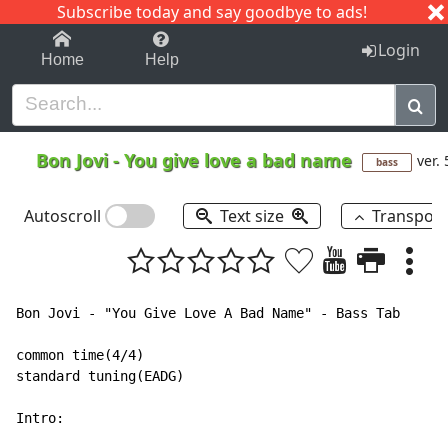
Subscribe today and say goodbye to ads!
1-9
A
B
C
D
E
F
G
H
I
J
K
Login
Home
Help
Bon Jovi
-
You give love a bad name
ver. 
bass
Autoscroll
Text size
Transpos
Bon Jovi - "You Give Love A Bad Name" - Bass Tab

common time(4/4)

standard tuning(EADG)

Intro:
