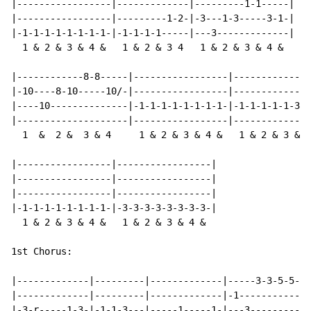
|-----------------|-------------|---------1-1-----|

|-----------------|---------1-2-|-3---1-3-----3-1-|

|-1-1-1-1-1-1-1-1-|-1-1-1-1-----|---3-------------|

  1 & 2 & 3 & 4 &   1 & 2 & 3 4   1 & 2 & 3 & 4 &

|------------8-8-----|-----------------|--------------
|-10----8-10-----10/-|-----------------|--------------
|----10--------------|-1-1-1-1-1-1-1-1-|-1-1-1-1-1-3--
|--------------------|-----------------|-------------3
  1  &  2 &  3 & 4     1 & 2 & 3 & 4 &   1 & 2 & 3 & 4
|-----------------|-----------------|

|-----------------|-----------------|

|-----------------|-----------------|

|-1-1-1-1-1-1-1-1-|-3-3-3-3-3-3-3-3-|

  1 & 2 & 3 & 4 &   1 & 2 & 3 & 4 &

1st Chorus:

|-------------|---------|-------------|-----3-3-5-5-|

|-------------|---------|-------------|-1-----------|

|-3-r-----1-3-|-1-1-3---|-----1-----1-|---3---------|
