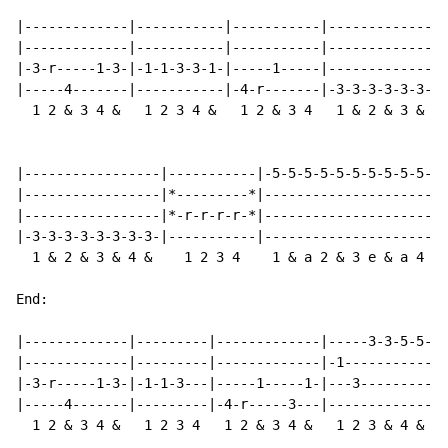
|-------------|-----------|-----------|---------------
|-------------|-----------|-----------|---------------
|-3-r-----1-3-|-1-1-3-3-1-|-----1-----|---------------
|-----4-------|-----------|-4-r-------|-3-3-3-3-3-3-3-
  1 2 & 3 4 &   1 2 3 4 &   1 2 & 3 4   1 & 2 & 3 & 4 
|-----------------|-----------|-5-5-5-5-5-5-5-5-5-5-5-
|-----------------|*---------*|-----------------------
|-----------------|*-r-r-r-r-*|-----------------------
|-3-3-3-3-3-3-3-3-|-----------|-----------------------
  1 & 2 & 3 & 4 &    1 2 3 4    1 & a 2 & 3 e & a 4 &

End:

|-------------|---------|-------------|-----3-3-5-5-|

|-------------|---------|-------------|-1-----------|

|-3-r-----1-3-|-1-1-3---|-----1-----1-|---3---------|

|-----4-------|---------|-4-r-----3---|-------------|

  1 2 & 3 4 &   1 2 3 4   1 2 & 3 4 &   1 2 3 & 4 &
