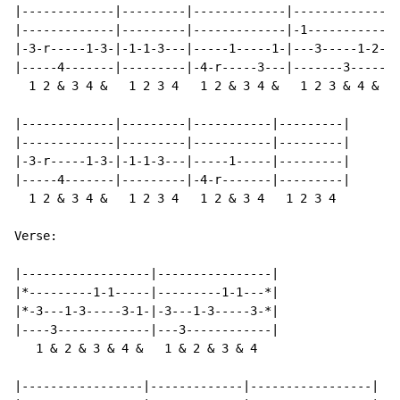
|-------------|---------|-------------|-------------|

|-------------|---------|-------------|-1-----------|

|-3-r-----1-3-|-1-1-3---|-----1-----1-|---3-----1-2-|

|-----4-------|---------|-4-r-----3---|-------3-----|

  1 2 & 3 4 &   1 2 3 4   1 2 & 3 4 &   1 2 3 & 4 &

|-------------|---------|-----------|---------|

|-------------|---------|-----------|---------|

|-3-r-----1-3-|-1-1-3---|-----1-----|---------|

|-----4-------|---------|-4-r-------|---------|

  1 2 & 3 4 &   1 2 3 4   1 2 & 3 4   1 2 3 4

Verse:

|------------------|----------------|

|*---------1-1-----|---------1-1---*|

|*-3---1-3-----3-1-|-3---1-3-----3-*|

|----3-------------|---3------------|

   1 & 2 & 3 & 4 &   1 & 2 & 3 & 4

|-----------------|-------------|-----------------|
