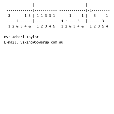
|-------------|-----------|-------------|-------------
|-------------|-----------|-------------|-1-----------
|-3-r-----1-3-|-1-1-3-3-1-|-----1-----1-|---3-----1-2-
|-----4-------|-----------|-4-r-----3---|-------3-----
  1 2 & 3 4 &   1 2 3 4 &   1 2 & 3 4 &   1 2 3 & 4 &

By: Johari Taylor

E-mail: viking@powerup.com.au