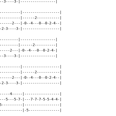
--3----3-|-----------------|

----------|------------------|

----------|------2-----------|

------2---|-0--4---0--0-2-4--|

-2-3----3-|------------------|

---------|-----------------|

---------|------2----------|

-----2---|-0--4---0--0-2-4-|

--3----3-|-----------------|

----------|------------------|

----------|------2-----------|

------2---|-0--4---0--0-2-4--|

-2-3----3-|------------------|

-----4-----|-----------------|

---5---5-7-|---7-7-7-5-5-4-4-|

5----------|-----------------|

-----------|-5---------------|
