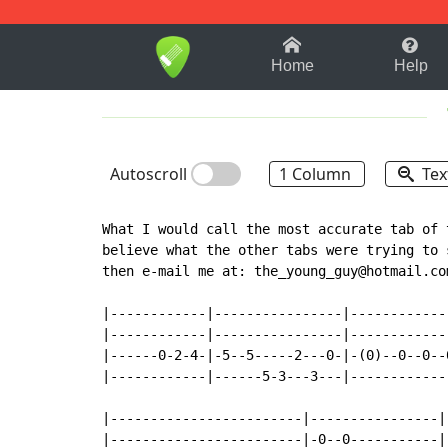
1-9
A
B
C
D
E
F
Home
Help
Autoscroll
1 Column
Tex
What I would call the most accurate tab of 
believe what the other tabs were trying to 
then e-mail me at: the_young_guy@hotmail.com
|------------|----------------|------------
|------------|----------------|------------
|------0-2-4-|-5--5-----2---0-|-(0)--0--0--
|------------|------5-3---3---|------------
|------------------------|----------------|
|------------------------|-0--0-----------|