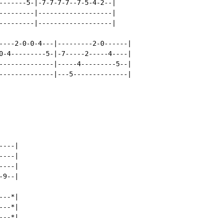
-------5-|-7-7-7-7--7-5-4-2--|

---------|-------------------|

---------|-------------------|

----2-0-0-4---|---------2-0------|

0-4---------5-|-7-----2-----4----|

--------------|-----4---------5--|

--------------|---5--------------|

---|

---|

---|

9--|

--*|

--*|

--*|
