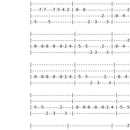
|-----------------|----------------|-------
|---7-7---7-5-4-2-|-0--0-----------|------2
|-----------------|------------2---|-0--4--
|-5-----5---------|------2--3----3-|-------
|------------------|---------------|-------
|------------------|---------------|------2
|-0--0-0--0--0-2-4-|-5--5------2---|-0--4--
|------------------|------2-3----3-|-------
|------------------|----------------|-------
|------------------|----------------|------2
|-0--0-0--0--0-2-4-|-5--5-------2---|-0--4--
|------------------|------2--3----3-|-------
|-----------------|------------------|-----
|-----------------|------------------|-----
|-5--5-------2----|-0--0-0--0--0-2-4-|-5--5
|------2--3----3--|------------------|-----
|---------------|------------------|------2