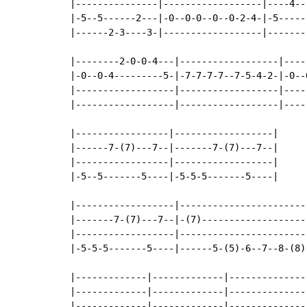
|---------------|------------------|----4--
|-5--5------2---|-0--0-0--0--0-2-4-|-5-----
|------2-3----3-|------------------|-------
|--------2-0-0-4---|------------------|----
|-0--0-4---------5-|-7-7-7-7--7-5-4-2-|-0--
|------------------|------------------|----
|------------------|------------------|----
|-----------------|------------------|

|------7-(7)---7--|-------7-(7)---7--|

|-----------------|------------------|

|-5--5-------5----|-5-5-5-------5----|

|------------------|------------------------
|-------7-(7)---7--|-(7)--------------------
|------------------|------------------------
|-5-5-5-------5----|------5-(5)-6--7--8-(8)-
|-------------|-------------|---------------
|-------------|-------------|---------------
|-------------|-------------|---------------