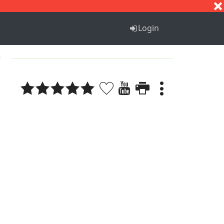
S
T
U
V
W
X
Y
Z
Login
7