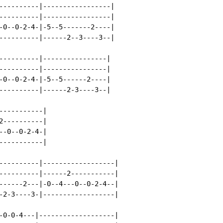
----------|-----------------|

----------|-----------------|

-0--0-2-4-|-5--5-------2----|

----------|------2--3----3--|

----------|----------------|

----------|----------------|

-0--0-2-4-|-5--5------2----|

----------|------2-3----3--|

----------|

----------|

-0--0-2-4-|

----------|

----------|------------------|

----------|------2-----------|

------2---|-0--4---0--0-2-4--|

-2-3----3-|------------------|

-0-0-4---|-------------------|
