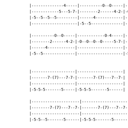
|--------------4-----|----------0--0-----|-
|------------5---5-7-|--------2------4-2-|-
|-5--5--5--5---------|------4------------|-
|--------------------|-5--5--------------|-
|----------0--0-----|------------0-4-----|-
|--------2------4-2-|-0--0--0--0-----5-7-|-
|------4------------|--------------------|-
|-5--5--------------|--------------------|-
|-------------------|--------------------|

|-------7-(7)---7-7-|-------7-(7)---7--7-|

|-------------------|--------------------|

|-5-5-5-------5-----|-5-5-5-------5------|

|---------------------|--------------------|
|--------7-(7)---7--7-|-------7-(7)---7--7-|
|---------------------|--------------------|
|-5-5--5-------5------|-5-5-5-------5------|