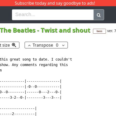
Subscribe today and say goodbye to ads!
G
H
I
J
K
L
M
N
O
P
Q
R
The Beatles
-
Twist and shout
ver. 
bass
t size
Transpose
0
this great song to date. I couldn't

show. Any comments regarding this



------------|----------------|

------------|-0--0-----------|

0--0--------|------0---2---0-|

-----3-2--0-|--------3---3---|

-----------------|

------2----------|
