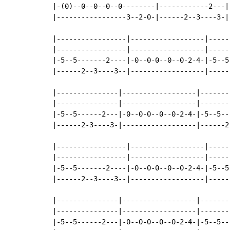
|-(0)--0--0--0--0--------|------------2---|
|-----------------3--2-0-|------2--3----3-|
|-----------------|------------------|-----
|-----------------|------------------|-----
|-5--5-------2----|-0--0-0--0--0-2-4-|-5--5
|------2--3----3--|------------------|-----
|---------------|------------------|-------
|---------------|------------------|-------
|-5--5------2---|-0--0-0--0--0-2-4-|-5--5--
|------2-3----3-|------------------|------2
|-----------------|------------------|-----
|-----------------|------------------|-----
|-5--5-------2----|-0--0-0--0--0-2-4-|-5--5
|------2--3----3--|------------------|-----
|---------------|------------------|-------
|---------------|------------------|-------
|-5--5------2---|-0--0-0--0--0-2-4-|-5--5--