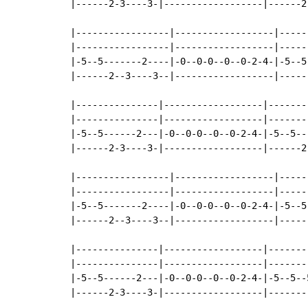
|------2-3----3-|------------------|------2
|-----------------|------------------|-----
|-----------------|------------------|-----
|-5--5-------2----|-0--0-0--0--0-2-4-|-5--5
|------2--3----3--|------------------|-----
|---------------|------------------|-------
|---------------|------------------|-------
|-5--5------2---|-0--0-0--0--0-2-4-|-5--5--
|------2-3----3-|------------------|------2
|-----------------|------------------|-----
|-----------------|------------------|-----
|-5--5-------2----|-0--0-0--0--0-2-4-|-5--5
|------2--3----3--|------------------|-----
|---------------|------------------|-------
|---------------|------------------|-------
|-5--5------2---|-0--0-0--0--0-2-4-|-5--5--
|------2-3----3-|------------------|-------