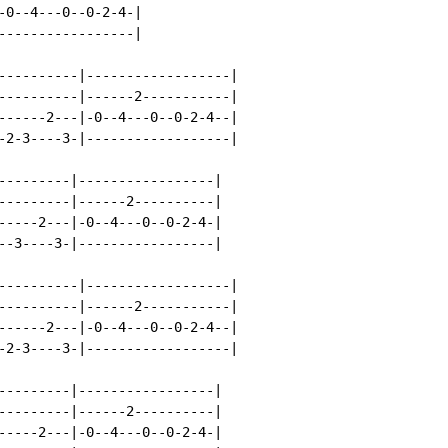
-0--4---0--0-2-4-|

-----------------|

----------|------------------|

----------|------2-----------|

------2---|-0--4---0--0-2-4--|

-2-3----3-|------------------|

---------|-----------------|

---------|------2----------|

-----2---|-0--4---0--0-2-4-|

--3----3-|-----------------|

----------|------------------|

----------|------2-----------|

------2---|-0--4---0--0-2-4--|

-2-3----3-|------------------|

---------|-----------------|

---------|------2----------|

-----2---|-0--4---0--0-2-4-|
