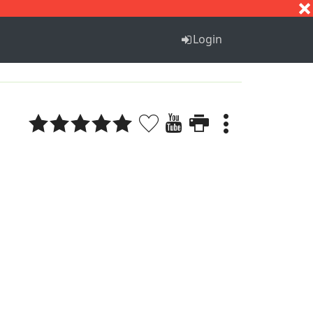
S
T
U
V
W
X
Y
Z
Login