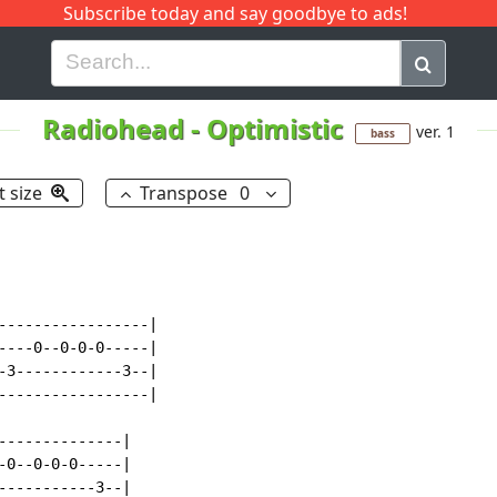
Subscribe today and say goodbye to ads!
G
H
I
J
K
L
M
N
O
P
Q
R
Radiohead
-
Optimistic
ver. 1
bass
t size
Transpose
0