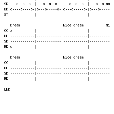
SD ---o--o--o--|---o--o--o--|---o--o--o--|---o--o-oo--
BD o----o----o-|o---o-----o-|o---o-----o-|o---o-------
ST ------------|------------|------------|----------o-
   Dream                     Nice dream           Nice

CC x-----------|------------|------------|------------
HH ------------|------------|------------|------------
SD ------------|------------|------------|------------
BD o-----------|------------|------------|------------
   Dream                     Nice dream

CC ------------|------------|------------|------------
HH ------------|------------|------------|------------
SD ------------|------------|------------|------------
BD ------------|------------|------------|------------
END