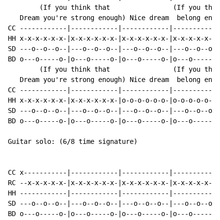
        (If you think that                (If you thin
   Dream you're strong enough) Nice dream  belong enou
CC ------------|------------|------------|------------
HH x-x-x-x-x-x-|x-x-x-x-x-x-|x-x-x-x-x-x-|x-x-x-x-x-x-
SD ---o--o--o--|---o--o--o--|---o--o--o--|---o--o--o--
BD o---o-----o-|o---o-----o-|o---o-----o-|o---o-----o-
        (If you think that                (If you thin
   Dream you're strong enough) Nice dream  belong enou
CC ------------|------------|------------|------------
HH x-x-x-x-x-x-|x-x-x-x-x-x-|o-o-o-o-o-o-|o-o-o-o-o-o-
SD ---o--o--o--|---o--o--o--|---o--o--o--|---o--o--o--
BD o---o-----o-|o---o-----o-|o---o-----o-|o---o-----o-
Guitar solo: (6/8 time signature)

CC x-----------|------------|------------|------------
RC --x-x-x-x-x-|x-x-x-x-x-x-|x-x-x-x-x-x-|x-x-x-x-x-x-
HH ------------|------------|------------|------------
SD ---o--o--o--|---o--o--o--|---o--o--o--|---o--o--o--
BD o---o-----o-|o---o-----o-|o---o-----o-|o---o-----o-