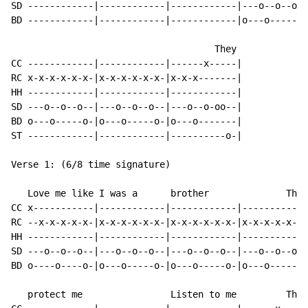
SD ------------|------------|------------|---o--o--o--
BD ------------|------------|------------|o---o-----o-
                                     They

CC ------------|------------|------x-----|

RC x-x-x-x-x-x-|x-x-x-x-x-x-|x-x-x-------|

HH ------------|------------|------------|

SD ---o--o--o--|---o--o--o--|---o--o-oo--|

BD o---o-----o-|o---o-----o-|o---o-------|

ST ------------|------------|----------o-|

Verse 1: (6/8 time signature)

   Love me like I was a      brother              They

CC x-----------|------------|------------|------------
RC --x-x-x-x-x-|x-x-x-x-x-x-|x-x-x-x-x-x-|x-x-x-x-x-x-
HH ------------|------------|------------|------------
SD ---o--o--o--|---o--o--o--|---o--o--o--|---o--o--o--
BD o----o----o-|o---o-----o-|o---o-----o-|o---o-----o-
   protect me                Listen to me         They
