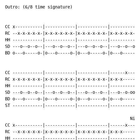
Outro: (6/8 time signature)

CC x-----------|------------|------------|------------
RC --x-x-x-x-x-|x-x-x-x-x-x-|x-x-x-x-x-x-|x-x-x-x-x-x-
HH ------------|------------|------------|------------
SD ---o--o--o--|---o--o--o--|---o--o--o--|---o--o--o--
BD o---o-----o-|o---o-----o-|o---o-----o-|o---o-----o-
CC ------------|------------|------------|------x-----
RC x-x-x-x-x-x-|x-x-x-x-x-x-|x-x-x-x-x-x-|x-x-x-------
HH ------------|------------|------------|------------
SD ---o--o--o--|---o--o--o--|---o--o--o--|---o--o-oo--
BD o---o-----o-|o---o-----o-|o---o-----o-|o---o-------
ST ------------|------------|------------|----------o-
                                                  Nice

CC x-----------|------------|------------|------x-----
RC --x-x-x-x-x-|x-x-x-x-x-x-|x-x-x-x-x-x-|x-x-x-------
HH ------------|------------|------------|------------