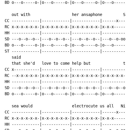
BD o---o-----o-|o---o-----o-|o---o-----o-|o---o-----o-
   out with                  her ansaphone         She

CC ------------|------------|------------|------x-----
RC x-x-x-x-x-x-|x-x-x-x-x-x-|x-x-x-x-x-x-|x-x-x-------
HH ------------|------------|------------|------------
SD ---o--o--o--|---o--o--o--|---o--o--o--|---o--o-oo--
BD o---o-----o-|o---o-----o-|o---o-----o-|o---o-------
ST ------------|------------|------------|----------o-
   said

   that she'd   love to come help but              the

CC x-----------|------------|------------|------------
RC --x-x-x-x-x-|x-x-x-x-x-x-|x-x-x-x-x-x-|x-x-x-x-x-x-
HH ------------|------------|------------|------------
SD ---o--o--o--|---o--o--o--|---o--o--o--|---o--o--o--
BD o---o-----o-|o---o-----o-|o---o-----o-|o---o-----o-
   sea would                 electrocute us all   Nice

CC ------------|------------|------------|------x-----
RC x-x-x-x-x-x-|x-x-x-x-x-x-|x-x-x-x-x-x-|x-x-x-------
HH ------------|------------|------------|------------