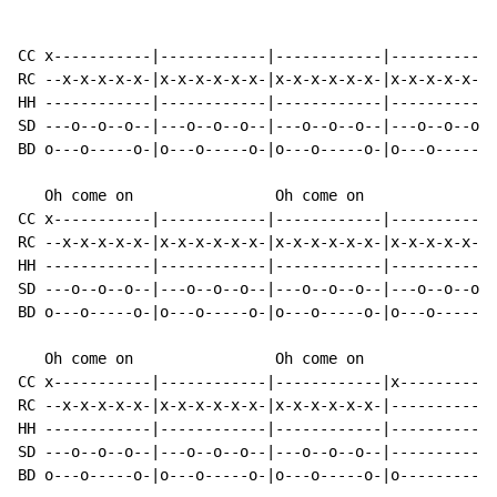
CC x-----------|------------|------------|------------
RC --x-x-x-x-x-|x-x-x-x-x-x-|x-x-x-x-x-x-|x-x-x-x-x-x-
HH ------------|------------|------------|------------
SD ---o--o--o--|---o--o--o--|---o--o--o--|---o--o--o--
BD o---o-----o-|o---o-----o-|o---o-----o-|o---o-----o-
   Oh come on                Oh come on

CC x-----------|------------|------------|------------
RC --x-x-x-x-x-|x-x-x-x-x-x-|x-x-x-x-x-x-|x-x-x-x-x-x-
HH ------------|------------|------------|------------
SD ---o--o--o--|---o--o--o--|---o--o--o--|---o--o--o--
BD o---o-----o-|o---o-----o-|o---o-----o-|o---o-----o-
   Oh come on                Oh come on

CC x-----------|------------|------------|x-----------
RC --x-x-x-x-x-|x-x-x-x-x-x-|x-x-x-x-x-x-|------------
HH ------------|------------|------------|------------
SD ---o--o--o--|---o--o--o--|---o--o--o--|------------
BD o---o-----o-|o---o-----o-|o---o-----o-|o-----------