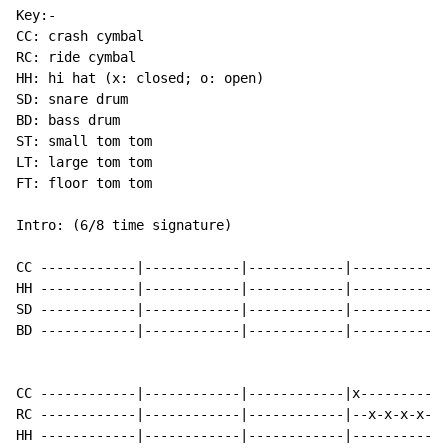
Key:-

CC: crash cymbal

RC: ride cymbal

HH: hi hat (x: closed; o: open)

SD: snare drum

BD: bass drum

ST: small tom tom

LT: large tom tom

FT: floor tom tom

Intro: (6/8 time signature)

CC ------------|------------|------------|------------
HH ------------|------------|------------|------------
SD ------------|------------|------------|------------
BD ------------|------------|------------|------------
CC ------------|------------|------------|x-----------
RC ------------|------------|------------|--x-x-x-x-x-
HH ------------|------------|------------|------------