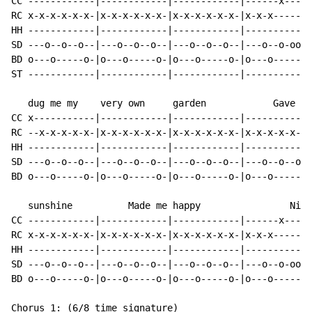
CC ------------|------------|------------|------x-----
RC x-x-x-x-x-x-|x-x-x-x-x-x-|x-x-x-x-x-x-|x-x-x-------
HH ------------|------------|------------|------------
SD ---o--o--o--|---o--o--o--|---o--o--o--|---o--o-oo--
BD o---o-----o-|o---o-----o-|o---o-----o-|o---o-------
ST ------------|------------|------------|----------o-
   dug me my    very own     garden            Gave me

CC x-----------|------------|------------|------------
RC --x-x-x-x-x-|x-x-x-x-x-x-|x-x-x-x-x-x-|x-x-x-x-x-x-
HH ------------|------------|------------|------------
SD ---o--o--o--|---o--o--o--|---o--o--o--|---o--o--o--
BD o---o-----o-|o---o-----o-|o---o-----o-|o---o-----o-
   sunshine          Made me happy                Nice

CC ------------|------------|------------|------x-----
RC x-x-x-x-x-x-|x-x-x-x-x-x-|x-x-x-x-x-x-|x-x-x-------
HH ------------|------------|------------|------------
SD ---o--o--o--|---o--o--o--|---o--o--o--|---o--o-oooo
BD o---o-----o-|o---o-----o-|o---o-----o-|o---o-------
Chorus 1: (6/8 time signature)
