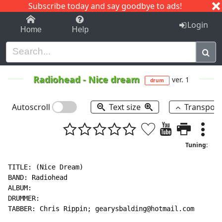
Subscribe today and say goodbye to ads!
1-9
A
B
C
D
E
F
G
H
I
J
K
Login
Home
Help
Radiohead
-
Nice dream
ver. 1
drum
Autoscroll
Text size
Transpos
Tuning:
TITLE: (Nice Dream)

BAND: Radiohead

ALBUM:

DRUMMER:

TABBER: Chris Rippin; gearysbalding@hotmail.com
