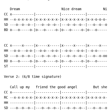
   Dream                     Nice dream           Nice

CC x-----------|------------|------------|------------
HH --x-x-x-x-x-|x-x-x-x-x-x-|x-x-x-x-x-x-|x-x-o-o-o-o-
SD ---o--o--o--|---o--o--o--|---o--o--o--|---o--o--o--
BD o---o-----o-|o---o-----o-|o---o-----o-|o---o-----o-
                                                     I

CC x-----x-----|x-----x-----|x-----x-----|x-----x-----
HH --o-o---o-o-|--o-o---o-o-|--o-o---o-o-|--o-o-------
SD ---o--o--o--|---o--o--o--|---o--o--o--|---o--o-oo--
BD o---o-----o-|o---o-----o-|o---o-----o-|o---o-------
ST ------------|------------|------------|----------oo
Verse 2: (6/8 time signature)

   Call up my   friend the good angel        But she's

CC x-----------|------------|------------|------------
RC --x-x-x-x-x-|x-x-x-x-x-x-|x-x-x-x-x-x-|x-x-x-x-x-x-
HH ------------|------------|------------|------------
SD ---o--o--o--|---o--o--o--|---o--o--o--|---o--o--o--