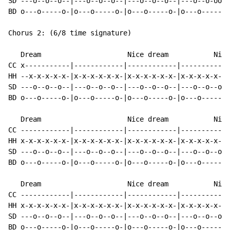
SD ---o--o--o--|---o--o--o--|---o--o--o--|---o--o-oooo
BD o---o-----o-|o---o-----o-|o---o-----o-|o---o-------
Chorus 2: (6/8 time signature)

   Dream                     Nice dream           Nice

CC x-----------|------------|------------|------------
HH --x-x-x-x-x-|x-x-x-x-x-x-|x-x-x-x-x-x-|x-x-x-x-x-x-
SD ---o--o--o--|---o--o--o--|---o--o--o--|---o--o--o--
BD o---o-----o-|o---o-----o-|o---o-----o-|o---o-----o-
   Dream                     Nice dream           Nice

CC ------------|------------|------------|------------
HH x-x-x-x-x-x-|x-x-x-x-x-x-|x-x-x-x-x-x-|x-x-x-x-x-x-
SD ---o--o--o--|---o--o--o--|---o--o--o--|---o--o--o--
BD o---o-----o-|o---o-----o-|o---o-----o-|o---o-----o-
   Dream                     Nice dream           Nice

CC ------------|------------|------------|------------
HH x-x-x-x-x-x-|x-x-x-x-x-x-|x-x-x-x-x-x-|x-x-x-x-x-x-
SD ---o--o--o--|---o--o--o--|---o--o--o--|---o--o--o--
BD o---o-----o-|o---o-----o-|o---o-----o-|o---o-----o-